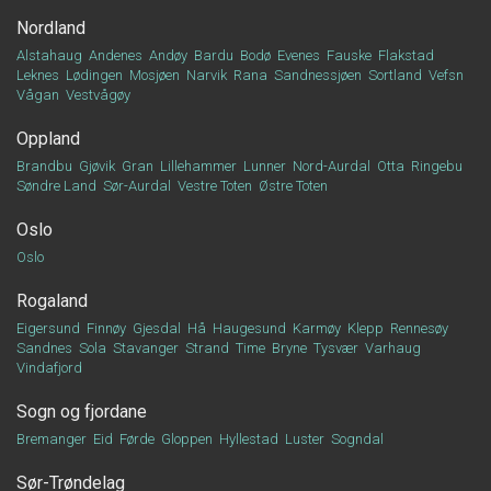
Nordland
Alstahaug
Andenes
Andøy
Bardu
Bodø
Evenes
Fauske
Flakstad
Leknes
Lødingen
Mosjøen
Narvik
Rana
Sandnessjøen
Sortland
Vefsn
Vågan
Vestvågøy
Oppland
Brandbu
Gjøvik
Gran
Lillehammer
Lunner
Nord-Aurdal
Otta
Ringebu
Søndre Land
Sør-Aurdal
Vestre Toten
Østre Toten
Oslo
Oslo
Rogaland
Eigersund
Finnøy
Gjesdal
Hå
Haugesund
Karmøy
Klepp
Rennesøy
Sandnes
Sola
Stavanger
Strand
Time
Bryne
Tysvær
Varhaug
Vindafjord
Sogn og fjordane
Bremanger
Eid
Førde
Gloppen
Hyllestad
Luster
Sogndal
Sør-Trøndelag