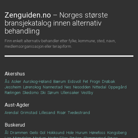
Zenguiden.no
– Norges største
bransjekatalog innen alternativ
behandling
Finn enkelt alternativ behandler etter fylke, kommune, sted, navn,
medlemsorganisasjon eller terapiform.
Akershus
Ås
Asker
Aurskog-Høland
Bærum
Eidsvoll
Fet
Frogn
Drøbak
Jessheim
Lørenskog
Nannestad
Nes
Nesodden
Nittedal
Oppegård
Rælingen
Skedsmo
Ski
Sørum
Ullensaker
Vestby
Aust-Agder
Arendal
Grimstad
Lillesand
Risør
Tvedestrand
Buskerud
Ål
Drammen
Geilo
Gol
Hokksund
Hole
Hurum
Hønefoss
Kongsberg