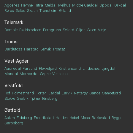
Agdenes
Hemne
Hitra
Meldal
Melhus
Midtre Gauldal
Oppdal
Orkdal
Røros
Selbu
Skaun
Trondheim
Ørland
Telemark
Bamble
Bø
Notodden
Porsgrunn
Seljord
Siljan
Skien
Vinje
Troms
Bardufoss
Harstad
Lenvik
Tromsø
Vest-Agder
Audnedal
Farsund
Flekkefjord
Kristiansand
Lindesnes
Lyngdal
Mandal
Marnardal
Søgne
Vennesla
Vestfold
Hof
Holmestrand
Horten
Lardal
Larvik
Nøtterøy
Sande
Sandefjord
Stokke
Svelvik
Tjøme
Tønsberg
Østfold
Askim
Eidsberg
Fredrikstad
Halden
Hobøl
Moss
Rakkestad
Rygge
Sarpsborg