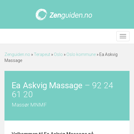
Meny
Zenguiden.no
»
Terapeut
»
Oslo
»
Oslo kommune
»
Ea Askvig
Massage
Ea Askvig Massage
–
92 24
61 20
Massør MNMF