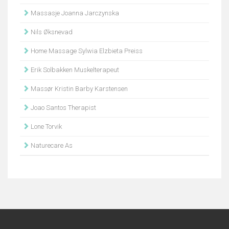
Massasje Joanna Jarczynska
Nils Øksnevad
Home Massage Sylwia Elzbieta Preiss
Erik Solbakken Muskelterapeut
Massør Kristin Barby Karstensen
Joao Santos Therapist
Lone Torvik
Naturecare As