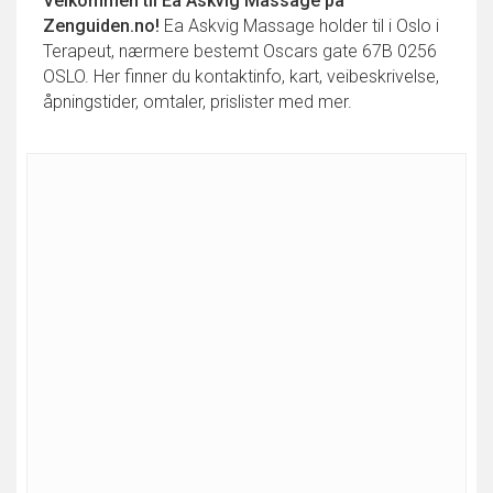
Velkommen til
Ea Askvig Massage
på
Zenguiden.no!
Ea Askvig Massage holder til i Oslo i
Terapeut, nærmere bestemt Oscars gate 67B 0256
OSLO. Her finner du kontaktinfo, kart, veibeskrivelse,
åpningstider, omtaler, prislister med mer.