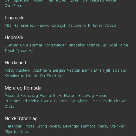
Lier
Mjøndalen
Modum
Nedre Eiker
Røyken
Slemmestad
Røyse
Øvre Eiker
Finnmark
Alta
Hammerfest
Hasvik
Karasjok
Kautokeino
Kirkenes
Vadsø
Hedmark
Elverum
Grue
Hamar
Kongsvinger
Ringsaker
Stange
Sør-Odal
Tolga
Trysil
Tynset
Våler
Hordaland
Askøy
Austevoll
Austrheim
Bergen
Nesttun
Bømlo
Etne
Fjell
Isdalstø
Kvinnherad
Lindås
Os
Stord
Voss
Møre og Romsdal
Ålesund
Fosnavåg
Fræna
Giske
Haram
Brattvåg
Hareid
Kristiansund
Molde
Skodje
Sunndal
Sykkylven
Ulstein
Volda
Ørskog
Ørsta
Nord-Trøndelag
Flatanger
Frosta
Grong
Inderøy
Levanger
Namsos
Nærøy
Steinkjer
Stjørdal
Verdal