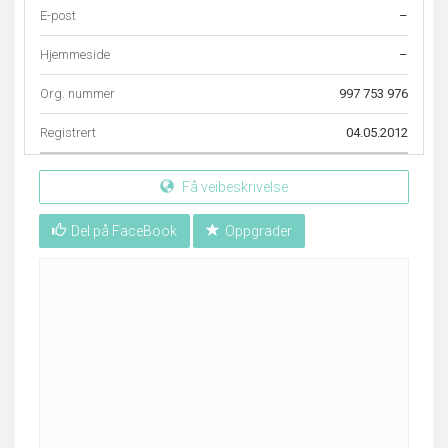
E-post
–
Hjemmeside
–
Org. nummer
997 753 976
Registrert
04.05.2012
Få veibeskrivelse
Del på FaceBook
Oppgrader