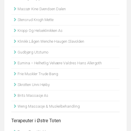
Massør Kine Svendsen Dalen
Stensrud Krogh Mette
Kropp Og Helseklinikken As
Klinikk Lågen Wenche Haugen Slavolden
Gudbjørg Utstumo
Eumina – Helhetlig Velvære Valdres Hans Allergoth
Frie Muskler Trude Bang
Skrotten Unni Høiby
Brits Massasje As
Weng Massasje & Muskelbehandling
Terapeuter i Østre Toten