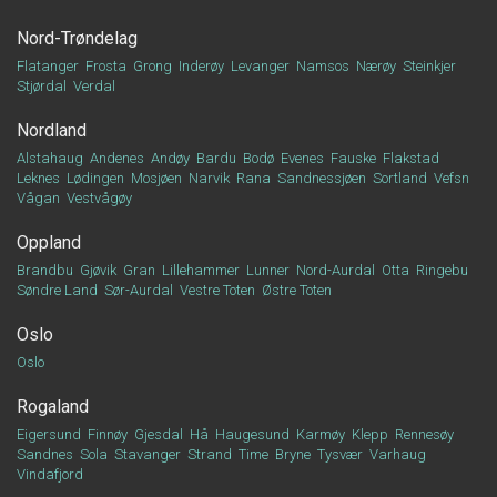
Nord-Trøndelag
Flatanger
Frosta
Grong
Inderøy
Levanger
Namsos
Nærøy
Steinkjer
Stjørdal
Verdal
Nordland
Alstahaug
Andenes
Andøy
Bardu
Bodø
Evenes
Fauske
Flakstad
Leknes
Lødingen
Mosjøen
Narvik
Rana
Sandnessjøen
Sortland
Vefsn
Vågan
Vestvågøy
Oppland
Brandbu
Gjøvik
Gran
Lillehammer
Lunner
Nord-Aurdal
Otta
Ringebu
Søndre Land
Sør-Aurdal
Vestre Toten
Østre Toten
Oslo
Oslo
Rogaland
Eigersund
Finnøy
Gjesdal
Hå
Haugesund
Karmøy
Klepp
Rennesøy
Sandnes
Sola
Stavanger
Strand
Time
Bryne
Tysvær
Varhaug
Vindafjord