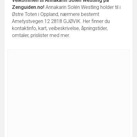
Velkommen til
Annakarin Solén Westling
på
Zenguiden.no!
Annakarin Solén Westling holder til i
Østre Toten i Oppland, nærmere bestemt
Ametystvegen 12 2818 GJØVIK. Her finner du
kontaktinfo, kart, veibeskrivelse, åpningstider,
omtaler, prislister med mer.