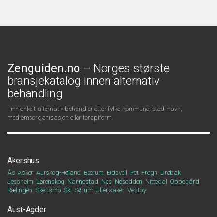
Zenguiden.no
– Norges største
bransjekatalog innen alternativ
behandling
Finn enkelt alternativ behandler etter fylke, kommune, sted, navn,
medlemsorganisasjon eller terapiform.
Akershus
Ås
Asker
Aurskog-Høland
Bærum
Eidsvoll
Fet
Frogn
Drøbak
Jessheim
Lørenskog
Nannestad
Nes
Nesodden
Nittedal
Oppegård
Rælingen
Skedsmo
Ski
Sørum
Ullensaker
Vestby
Aust-Agder