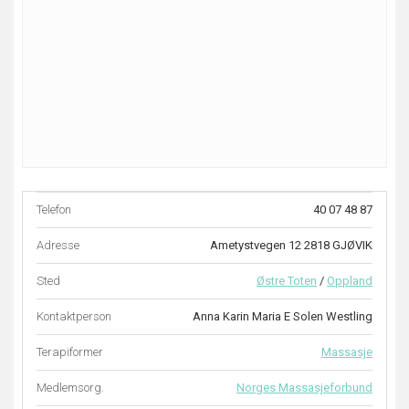
Telefon
40 07 48 87
Adresse
Ametystvegen 12 2818 GJØVIK
Sted
Østre Toten
/
Oppland
Kontaktperson
Anna Karin Maria E Solen Westling
Terapiformer
Massasje
Medlemsorg.
Norges Massasjeforbund