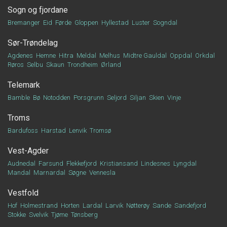
Sogn og fjordane
Bremanger
Eid
Førde
Gloppen
Hyllestad
Luster
Sogndal
Sør-Trøndelag
Agdenes
Hemne
Hitra
Meldal
Melhus
Midtre Gauldal
Oppdal
Orkdal
Røros
Selbu
Skaun
Trondheim
Ørland
Telemark
Bamble
Bø
Notodden
Porsgrunn
Seljord
Siljan
Skien
Vinje
Troms
Bardufoss
Harstad
Lenvik
Tromsø
Vest-Agder
Audnedal
Farsund
Flekkefjord
Kristiansand
Lindesnes
Lyngdal
Mandal
Marnardal
Søgne
Vennesla
Vestfold
Hof
Holmestrand
Horten
Lardal
Larvik
Nøtterøy
Sande
Sandefjord
Stokke
Svelvik
Tjøme
Tønsberg