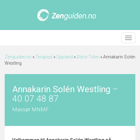
Meny
Zenguiden.no
»
Terapeut
»
Oppland
»
Østre Toten
»
Annakarin Solén
Westling
Annakarin Solén Westling
–
40 07 48 87
Massør MNMF