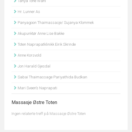
Tanya Tone Wahl
Hr. Lunner As
Panyagoon Thaimassasje/ Sujanya Klommek
Akupunktør Anne Lise Bakke
Toten Naprapatklinikk Eirik Skrinde
Anne Korsvold
Jon Harald Gjesdal
Sabai Thaimassage Pariyathida Budkan
Mari Sveen’s Naprapati
Massasje Østre Toten
Ingen relaterte treff på Massasje Østre Toten