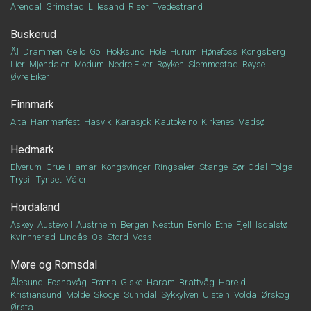
Arendal
Grimstad
Lillesand
Risør
Tvedestrand
Buskerud
Ål
Drammen
Geilo
Gol
Hokksund
Hole
Hurum
Hønefoss
Kongsberg
Lier
Mjøndalen
Modum
Nedre Eiker
Røyken
Slemmestad
Røyse
Øvre Eiker
Finnmark
Alta
Hammerfest
Hasvik
Karasjok
Kautokeino
Kirkenes
Vadsø
Hedmark
Elverum
Grue
Hamar
Kongsvinger
Ringsaker
Stange
Sør-Odal
Tolga
Trysil
Tynset
Våler
Hordaland
Askøy
Austevoll
Austrheim
Bergen
Nesttun
Bømlo
Etne
Fjell
Isdalstø
Kvinnherad
Lindås
Os
Stord
Voss
Møre og Romsdal
Ålesund
Fosnavåg
Fræna
Giske
Haram
Brattvåg
Hareid
Kristiansund
Molde
Skodje
Sunndal
Sykkylven
Ulstein
Volda
Ørskog
Ørsta