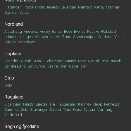
Flatanger
Frosta
Grong
Inderøy
Levanger
Namsos
Nærøy
Steinkjer
Stjørdal
Verdal
Nordland
Alstahaug
Andenes
Andøy
Bardu
Bodø
Evenes
Fauske
Flakstad
Leknes
Lødingen
Mosjøen
Narvik
Rana
Sandnessjøen
Sortland
Vefsn
Vågan
Vestvågøy
Oppland
Brandbu
Gjøvik
Gran
Lillehammer
Lunner
Nord-Aurdal
Otta
Ringebu
Søndre Land
Sør-Aurdal
Vestre Toten
Østre Toten
Oslo
Oslo
Rogaland
Eigersund
Finnøy
Gjesdal
Hå
Haugesund
Karmøy
Klepp
Rennesøy
Sandnes
Sola
Stavanger
Strand
Time
Bryne
Tysvær
Varhaug
Vindafjord
Sogn og fjordane