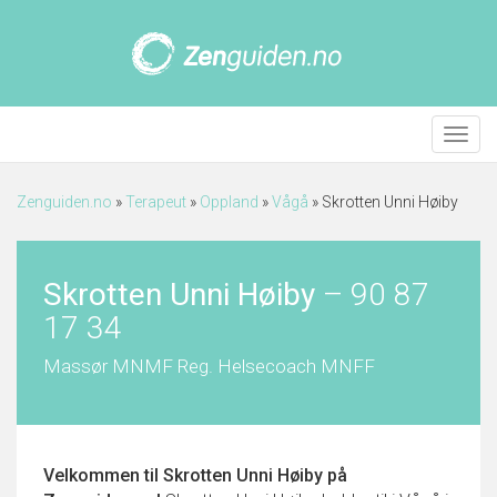
Meny
Zenguiden.no
»
Terapeut
»
Oppland
»
Vågå
»
Skrotten Unni Høiby
Skrotten Unni Høiby
–
90 87
17 34
Massør MNMF Reg. Helsecoach MNFF
Velkommen til
Skrotten Unni Høiby
på