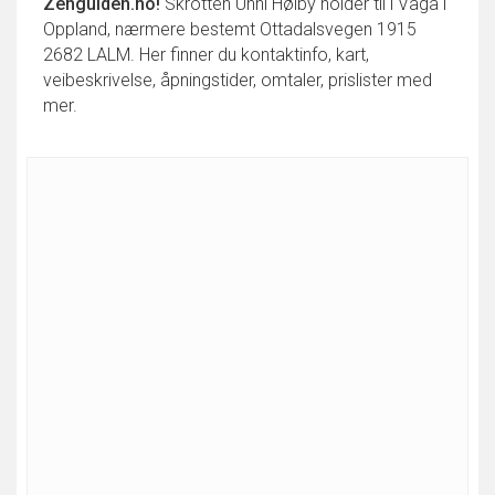
Zenguiden.no!
Skrotten Unni Høiby holder til i Vågå i
Oppland, nærmere bestemt Ottadalsvegen 1915
2682 LALM. Her finner du kontaktinfo, kart,
veibeskrivelse, åpningstider, omtaler, prislister med
mer.