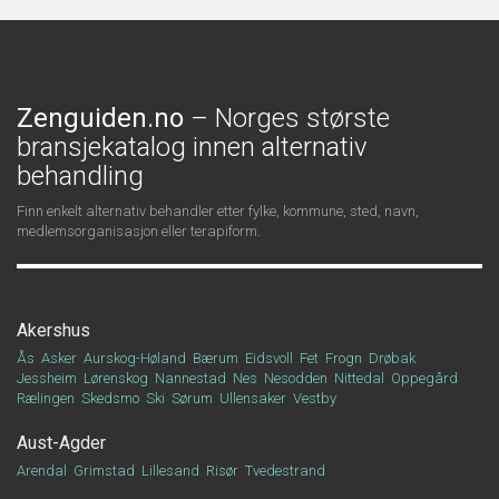
Zenguiden.no
– Norges største
bransjekatalog innen alternativ
behandling
Finn enkelt alternativ behandler etter fylke, kommune, sted, navn,
medlemsorganisasjon eller terapiform.
Akershus
Ås
Asker
Aurskog-Høland
Bærum
Eidsvoll
Fet
Frogn
Drøbak
Jessheim
Lørenskog
Nannestad
Nes
Nesodden
Nittedal
Oppegård
Rælingen
Skedsmo
Ski
Sørum
Ullensaker
Vestby
Aust-Agder
Arendal
Grimstad
Lillesand
Risør
Tvedestrand