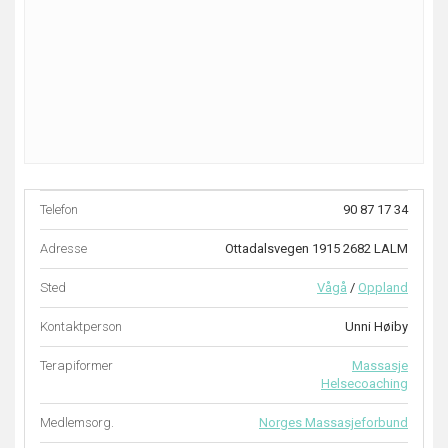
Telefon
90 87 17 34
Adresse
Ottadalsvegen 1915 2682 LALM
Sted
Vågå
/
Oppland
Kontaktperson
Unni Høiby
Terapiformer
Massasje
Helsecoaching
Medlemsorg.
Norges Massasjeforbund