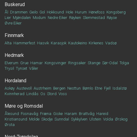
Buskerud
Ål
Drammen
Geilo
Gol
Hokksund
Hole
Hurum
Hønefoss
Kongsberg
Lier
Mjøndalen
Modum
Nedre Eiker
Røyken
Slemmestad
Røyse
Øvre Eiker
Finnmark
Alta
Hammerfest
Hasvik
Karasjok
Kautokeino
Kirkenes
Vadsø
Hedmark
Elverum
Grue
Hamar
Kongsvinger
Ringsaker
Stange
Sør-Odal
Tolga
Trysil
Tynset
Våler
Hordaland
Askøy
Austevoll
Austrheim
Bergen
Nesttun
Bømlo
Etne
Fjell
Isdalstø
Kvinnherad
Lindås
Os
Stord
Voss
Møre og Romsdal
Ålesund
Fosnavåg
Fræna
Giske
Haram
Brattvåg
Hareid
Kristiansund
Molde
Skodje
Sunndal
Sykkylven
Ulstein
Volda
Ørskog
Ørsta
Nord-Trøndelag