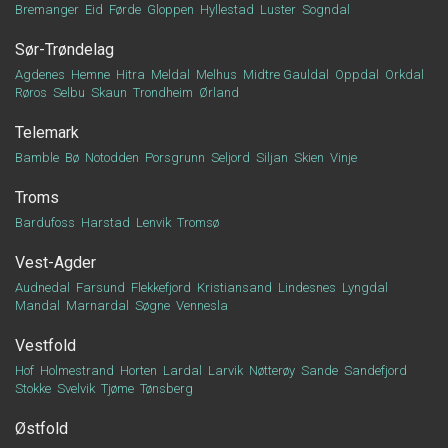
Bremanger
Eid
Førde
Gloppen
Hyllestad
Luster
Sogndal
Sør-Trøndelag
Agdenes
Hemne
Hitra
Meldal
Melhus
Midtre Gauldal
Oppdal
Orkdal
Røros
Selbu
Skaun
Trondheim
Ørland
Telemark
Bamble
Bø
Notodden
Porsgrunn
Seljord
Siljan
Skien
Vinje
Troms
Bardufoss
Harstad
Lenvik
Tromsø
Vest-Agder
Audnedal
Farsund
Flekkefjord
Kristiansand
Lindesnes
Lyngdal
Mandal
Marnardal
Søgne
Vennesla
Vestfold
Hof
Holmestrand
Horten
Lardal
Larvik
Nøtterøy
Sande
Sandefjord
Stokke
Svelvik
Tjøme
Tønsberg
Østfold