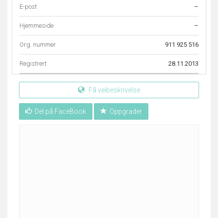
E-post
–
Hjemmeside
–
Org. nummer
911 925 516
Registrert
28.11.2013
Få veibeskrivelse
Del på FaceBook
Oppgrader