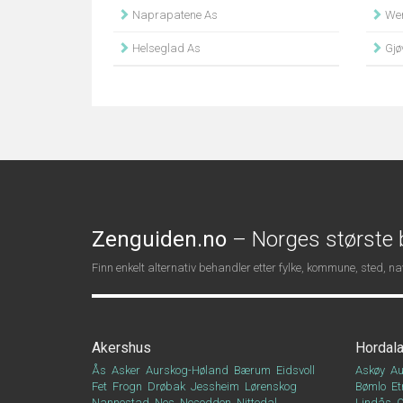
Naprapatene As
Wen
Helseglad As
Gjøv
Zenguiden.no
– Norges største b
Finn enkelt alternativ behandler etter fylke, kommune, sted, 
Akershus
Hordal
Ås
Asker
Aurskog-Høland
Bærum
Eidsvoll
Askøy
Au
Fet
Frogn
Drøbak
Jessheim
Lørenskog
Bømlo
Et
Nannestad
Nes
Nesodden
Nittedal
Lindås