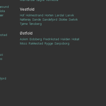
esund
Vestfold
Sola
vær
Hof
Holmestrand
Horten
Lardal
Larvik
Nøtterøy
Sande
Sandefjord
Stokke
Svelvik
Tjøme
Tønsberg
Østfold
estad
Askim
Eidsberg
Fredrikstad
Halden
Hobøl
Moss
Rakkestad
Rygge
Sarpsborg
us
os
ljord