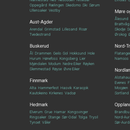
Oppegård
Rælingen
Skedsmo
Ski
Sørum
Ullensaker
Vestby
Møre o
Ålesund
Aust-Agder
Brattvåg
Arendal
Grimstad
Lillesand
Risør
Skodje
S
Tvedestrand
Ørskog
Buskerud
Nord-T
Ål
Drammen
Geilo
Gol
Hokksund
Hole
Flatange
Hurum
Hønefoss
Kongsberg
Lier
Namsos
Mjøndalen
Modum
Nedre Eiker
Røyken
Slemmestad
Røyse
Øvre Eiker
Nordla
Alstahau
Finnmark
Evenes
F
Alta
Hammerfest
Hasvik
Karasjok
Mosjøen
Kautokeino
Kirkenes
Vadsø
Sortland
Hedmark
Opplan
Elverum
Grue
Hamar
Kongsvinger
Brandbu
Ringsaker
Stange
Sør-Odal
Tolga
Trysil
Nord-Aur
Tynset
Våler
Sør-Aurd