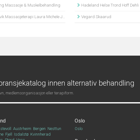
g Massasje & Muskelbehandling
Hadeland Helse Trond Hoff Dehli
ik Massasjeterapi Laura Michele Jakobsen
Vegard Skaarud
ransjekatalog innen alternativ behandling
navn, medlemsorganisasjon eller terapiform.
and
Oslo
stevoll
Austrheim
Bergen
Nesttun
Oslo
ne
Fjell
Isdalstø
Kvinnherad
Os
Stord
Voss