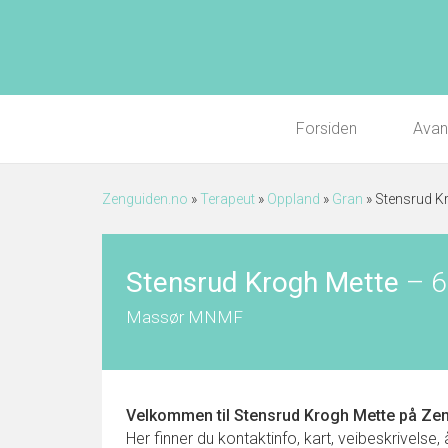
Forsiden
Avan
Zenguiden.no
»
Terapeut
»
Oppland
»
Gran
»
Stensrud K
Stensrud Krogh Mette
–
6
Massør MNMF
Velkommen til
Stensrud Krogh Mette
på Zen
Her finner du kontaktinfo, kart, veibeskrivelse,