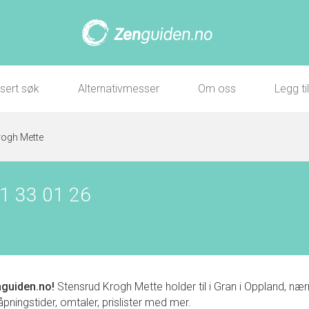
sert søk
Alternativmesser
Om oss
Legg ti
rogh Mette
1 33 01 26
guiden.no!
Stensrud Krogh Mette holder til i Gran i Oppland, 
 åpningstider, omtaler, prislister med mer.