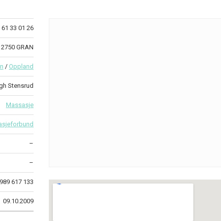
61 33 01 26
8 2750 GRAN
an
/
Oppland
gh Stensrud
Massasje
asjeforbund
–
–
989 617 133
09.10.2009