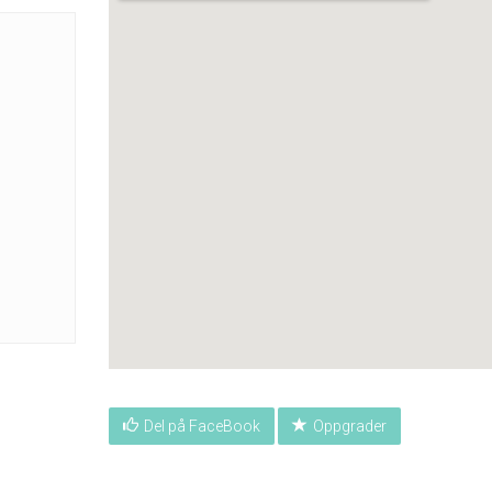
Del på FaceBook
Oppgrader