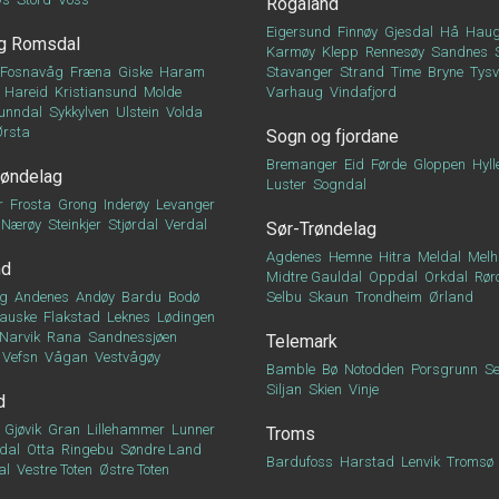
Rogaland
Eigersund
Finnøy
Gjesdal
Hå
Haug
g Romsdal
Karmøy
Klepp
Rennesøy
Sandnes
Fosnavåg
Fræna
Giske
Haram
Stavanger
Strand
Time
Bryne
Tys
Hareid
Kristiansund
Molde
Varhaug
Vindafjord
unndal
Sykkylven
Ulstein
Volda
Ørsta
Sogn og fjordane
Bremanger
Eid
Førde
Gloppen
Hyll
røndelag
Luster
Sogndal
r
Frosta
Grong
Inderøy
Levanger
Nærøy
Steinkjer
Stjørdal
Verdal
Sør-Trøndelag
Agdenes
Hemne
Hitra
Meldal
Melh
nd
Midtre Gauldal
Oppdal
Orkdal
Rør
g
Andenes
Andøy
Bardu
Bodø
Selbu
Skaun
Trondheim
Ørland
auske
Flakstad
Leknes
Lødingen
Narvik
Rana
Sandnessjøen
Telemark
Vefsn
Vågan
Vestvågøy
Bamble
Bø
Notodden
Porsgrunn
Se
Siljan
Skien
Vinje
d
Gjøvik
Gran
Lillehammer
Lunner
Troms
dal
Otta
Ringebu
Søndre Land
Bardufoss
Harstad
Lenvik
Tromsø
al
Vestre Toten
Østre Toten