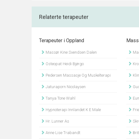
Relaterte terapeuter
Terapeuter i Oppland
Massa
Massør Kine Svendsen Dalen
Mas
Osteopat Heidi Bjørgo
Kro
Pedersen Massasje Og Muskelterapi
Kli
Jaturaporn Nicolaysen
Gud
Tanya Tone Wahl
Eumin
Hypnoterapi Innlandet K E Male
Fri
Hr. Lunner As
Skr
Anne Lise Trabandt
Bri