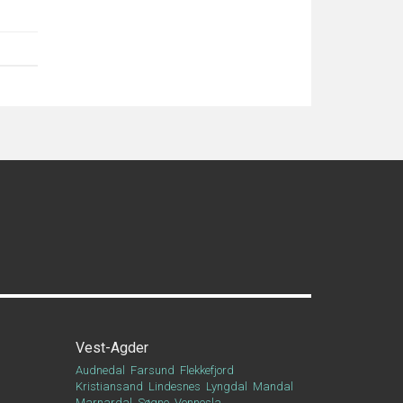
Vest-Agder
Audnedal
Farsund
Flekkefjord
Kristiansand
Lindesnes
Lyngdal
Mandal
Marnardal
Søgne
Vennesla