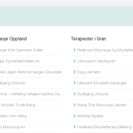
sje Oppland
Terapeuter i Gran
sør Kine Svendsen Dalen
Pedersen Massasje Og Muskelte
pp Og Helseklinikken As
Jaturaporn Nicolaysen
nikk Lågen Wenche Haugen Slavolden
Dag Lokrheim
bjørg Utstumo
Lifecoach Elisabeth Myrengen
a – Helhetlig Velvære Valdres Hans Allergoth
Gudbjørg Utstumo
e Muskler Trude Bang
Malai Thai Massasje Jokinen
otten Unni Høiby
Wenche Skjaker
ts Massasje As
Hadeland Muskelterapi Ekeberg