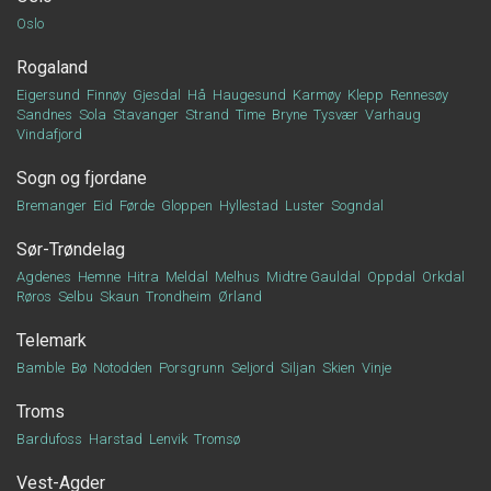
Oslo
Rogaland
Eigersund
Finnøy
Gjesdal
Hå
Haugesund
Karmøy
Klepp
Rennesøy
Sandnes
Sola
Stavanger
Strand
Time
Bryne
Tysvær
Varhaug
Vindafjord
Sogn og fjordane
Bremanger
Eid
Førde
Gloppen
Hyllestad
Luster
Sogndal
Sør-Trøndelag
Agdenes
Hemne
Hitra
Meldal
Melhus
Midtre Gauldal
Oppdal
Orkdal
Røros
Selbu
Skaun
Trondheim
Ørland
Telemark
Bamble
Bø
Notodden
Porsgrunn
Seljord
Siljan
Skien
Vinje
Troms
Bardufoss
Harstad
Lenvik
Tromsø
Vest-Agder