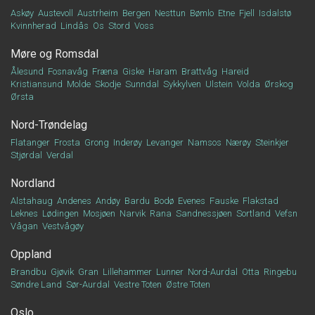
Askøy
Austevoll
Austrheim
Bergen
Nesttun
Bømlo
Etne
Fjell
Isdalstø
Kvinnherad
Lindås
Os
Stord
Voss
Møre og Romsdal
Ålesund
Fosnavåg
Fræna
Giske
Haram
Brattvåg
Hareid
Kristiansund
Molde
Skodje
Sunndal
Sykkylven
Ulstein
Volda
Ørskog
Ørsta
Nord-Trøndelag
Flatanger
Frosta
Grong
Inderøy
Levanger
Namsos
Nærøy
Steinkjer
Stjørdal
Verdal
Nordland
Alstahaug
Andenes
Andøy
Bardu
Bodø
Evenes
Fauske
Flakstad
Leknes
Lødingen
Mosjøen
Narvik
Rana
Sandnessjøen
Sortland
Vefsn
Vågan
Vestvågøy
Oppland
Brandbu
Gjøvik
Gran
Lillehammer
Lunner
Nord-Aurdal
Otta
Ringebu
Søndre Land
Sør-Aurdal
Vestre Toten
Østre Toten
Oslo