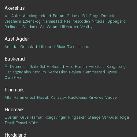
Akershus
Ås
Asker
Aurskog-Høland
Bærum
Eidsvoll
Fet
Frogn
Drøbak
Jessheim
Lørenskog
Nannestad
Nes
Nesodden
Nittedal
Oppegård
Rælingen
Skedsmo
Ski
Sørum
Ullensaker
Vestby
Aust-Agder
Arendal
Grimstad
Lillesand
Risør
Tvedestrand
Buskerud
Ål
Drammen
Geilo
Gol
Hokksund
Hole
Hurum
Hønefoss
Kongsberg
Lier
Mjøndalen
Modum
Nedre Eiker
Røyken
Slemmestad
Røyse
Øvre Eiker
Finnmark
Alta
Hammerfest
Hasvik
Karasjok
Kautokeino
Kirkenes
Vadsø
Hedmark
Elverum
Grue
Hamar
Kongsvinger
Ringsaker
Stange
Sør-Odal
Tolga
Trysil
Tynset
Våler
Hordaland