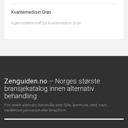
Kvantemedisin Gran
Ingen relaterte treff på Kvantemedisin Gran
Zenguiden.no
– Norges største
bransjekatalog innen alternativ
behandling
Finn enkelt alternativ behandler etter fylke, kommune, sted, navn,
medlemsorganisasjon eller terapiform.