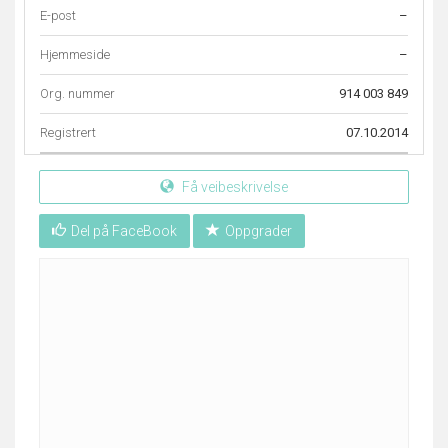
E-post
–
Hjemmeside
–
Org. nummer
914 003 849
Registrert
07.10.2014
Få veibeskrivelse
Del på FaceBook
Oppgrader