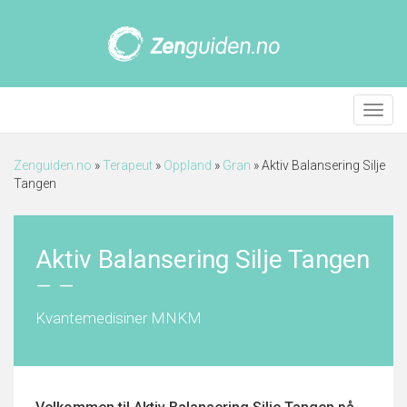
Meny
Zenguiden.no
»
Terapeut
»
Oppland
»
Gran
»
Aktiv Balansering Silje
Tangen
Aktiv Balansering Silje Tangen
–
–
Kvantemedisiner MNKM