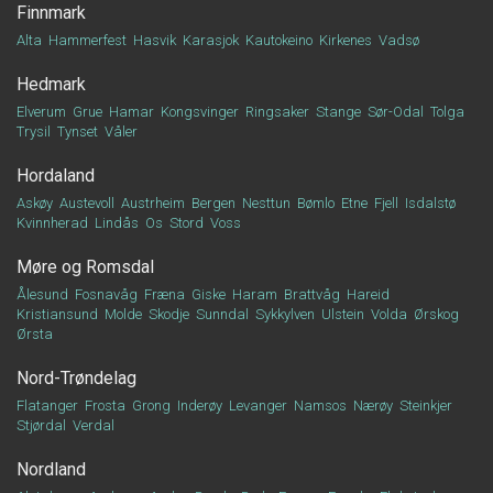
Finnmark
Alta
Hammerfest
Hasvik
Karasjok
Kautokeino
Kirkenes
Vadsø
Hedmark
Elverum
Grue
Hamar
Kongsvinger
Ringsaker
Stange
Sør-Odal
Tolga
Trysil
Tynset
Våler
Hordaland
Askøy
Austevoll
Austrheim
Bergen
Nesttun
Bømlo
Etne
Fjell
Isdalstø
Kvinnherad
Lindås
Os
Stord
Voss
Møre og Romsdal
Ålesund
Fosnavåg
Fræna
Giske
Haram
Brattvåg
Hareid
Kristiansund
Molde
Skodje
Sunndal
Sykkylven
Ulstein
Volda
Ørskog
Ørsta
Nord-Trøndelag
Flatanger
Frosta
Grong
Inderøy
Levanger
Namsos
Nærøy
Steinkjer
Stjørdal
Verdal
Nordland