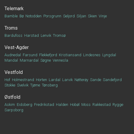
Telemark
Bamble
Bø
Notodden
Porsgrunn
Seljord
Siljan
Skien
Vinje
Troms
Bardufoss
Harstad
Lenvik
Tromsø
Vest-Agder
Audnedal
Farsund
Flekkefjord
Kristiansand
Lindesnes
Lyngdal
Mandal
Marnardal
Søgne
Vennesla
Vestfold
Hof
Holmestrand
Horten
Lardal
Larvik
Nøtterøy
Sande
Sandefjord
Stokke
Svelvik
Tjøme
Tønsberg
Østfold
Askim
Eidsberg
Fredrikstad
Halden
Hobøl
Moss
Rakkestad
Rygge
Sarpsborg