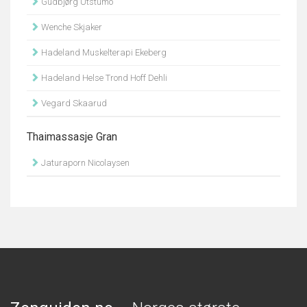
Gudbjørg Utstumo
Wenche Skjaker
Hadeland Muskelterapi Ekeberg
Hadeland Helse Trond Hoff Dehli
Vegard Skaarud
Thaimassasje Gran
Jaturaporn Nicolaysen