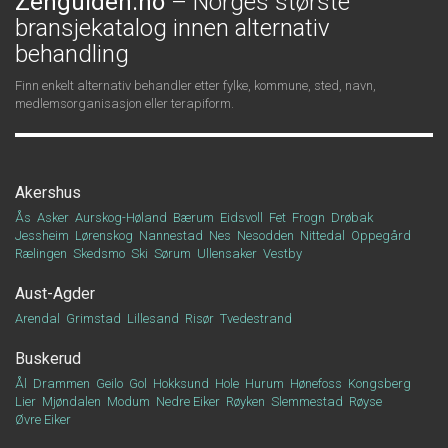
Zenguiden.no
– Norges største
bransjekatalog innen alternativ
behandling
Finn enkelt alternativ behandler etter fylke, kommune, sted, navn,
medlemsorganisasjon eller terapiform.
Akershus
Ås
Asker
Aurskog-Høland
Bærum
Eidsvoll
Fet
Frogn
Drøbak
Jessheim
Lørenskog
Nannestad
Nes
Nesodden
Nittedal
Oppegård
Rælingen
Skedsmo
Ski
Sørum
Ullensaker
Vestby
Aust-Agder
Arendal
Grimstad
Lillesand
Risør
Tvedestrand
Buskerud
Ål
Drammen
Geilo
Gol
Hokksund
Hole
Hurum
Hønefoss
Kongsberg
Lier
Mjøndalen
Modum
Nedre Eiker
Røyken
Slemmestad
Røyse
Øvre Eiker