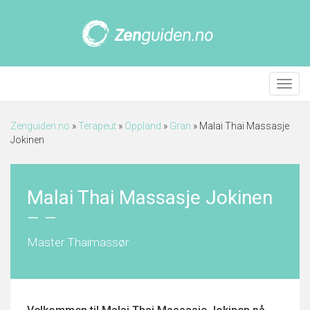
Meny
Zenguiden.no
»
Terapeut
»
Oppland
»
Gran
»
Malai Thai Massasje
Jokinen
Malai Thai Massasje Jokinen
–
–
Master Thaimassør