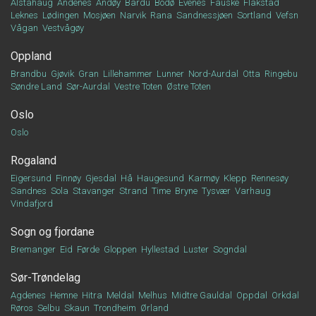
Alstahaug
Andenes
Andøy
Bardu
Bodø
Evenes
Fauske
Flakstad
Leknes
Lødingen
Mosjøen
Narvik
Rana
Sandnessjøen
Sortland
Vefsn
Vågan
Vestvågøy
Oppland
Brandbu
Gjøvik
Gran
Lillehammer
Lunner
Nord-Aurdal
Otta
Ringebu
Søndre Land
Sør-Aurdal
Vestre Toten
Østre Toten
Oslo
Oslo
Rogaland
Eigersund
Finnøy
Gjesdal
Hå
Haugesund
Karmøy
Klepp
Rennesøy
Sandnes
Sola
Stavanger
Strand
Time
Bryne
Tysvær
Varhaug
Vindafjord
Sogn og fjordane
Bremanger
Eid
Førde
Gloppen
Hyllestad
Luster
Sogndal
Sør-Trøndelag
Agdenes
Hemne
Hitra
Meldal
Melhus
Midtre Gauldal
Oppdal
Orkdal
Røros
Selbu
Skaun
Trondheim
Ørland