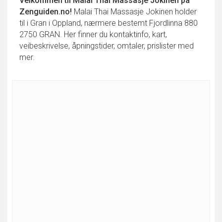
Velkommen til
Malai Thai Massasje Jokinen
på
Zenguiden.no!
Malai Thai Massasje Jokinen holder
til i Gran i Oppland, nærmere bestemt Fjordlinna 880
2750 GRAN. Her finner du kontaktinfo, kart,
veibeskrivelse, åpningstider, omtaler, prislister med
mer.