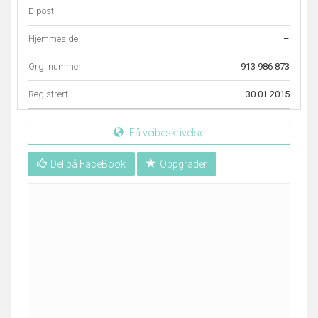
E-post
–
Hjemmeside
–
Org. nummer
913 986 873
Registrert
30.01.2015
Få veibeskrivelse
Del på FaceBook
Oppgrader