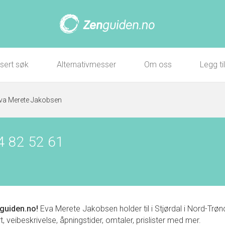
sert søk
Alternativmesser
Om oss
Legg ti
va Merete Jakobsen
4 82 52 61
guiden.no!
Eva Merete Jakobsen holder til i Stjørdal i Nord-T
 veibeskrivelse, åpningstider, omtaler, prislister med mer.