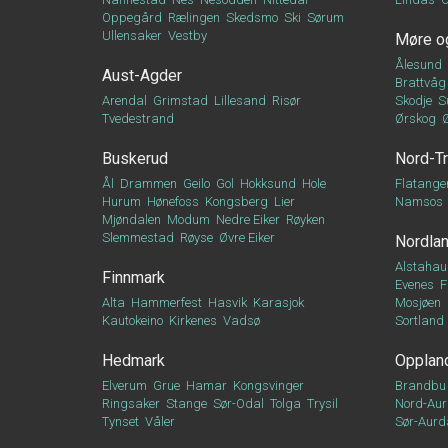
Oppegård
Rælingen
Skedsmo
Ski
Sørum
Ullensaker
Vestby
Møre o
Ålesund
Aust-Agder
Brattvåg
Arendal
Grimstad
Lillesand
Risør
Skodje
S
Tvedestrand
Ørskog
Buskerud
Nord-T
Ål
Drammen
Geilo
Gol
Hokksund
Hole
Flatange
Hurum
Hønefoss
Kongsberg
Lier
Namsos
Mjøndalen
Modum
Nedre Eiker
Røyken
Slemmestad
Røyse
Øvre Eiker
Nordla
Alstahau
Finnmark
Evenes
F
Alta
Hammerfest
Hasvik
Karasjok
Mosjøen
Kautokeino
Kirkenes
Vadsø
Sortland
Hedmark
Opplan
Elverum
Grue
Hamar
Kongsvinger
Brandbu
Ringsaker
Stange
Sør-Odal
Tolga
Trysil
Nord-Aur
Tynset
Våler
Sør-Aurd