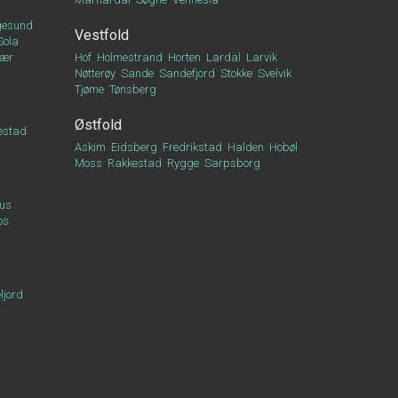
esund
Vestfold
Sola
vær
Hof
Holmestrand
Horten
Lardal
Larvik
Nøtterøy
Sande
Sandefjord
Stokke
Svelvik
Tjøme
Tønsberg
Østfold
estad
Askim
Eidsberg
Fredrikstad
Halden
Hobøl
Moss
Rakkestad
Rygge
Sarpsborg
us
os
ljord