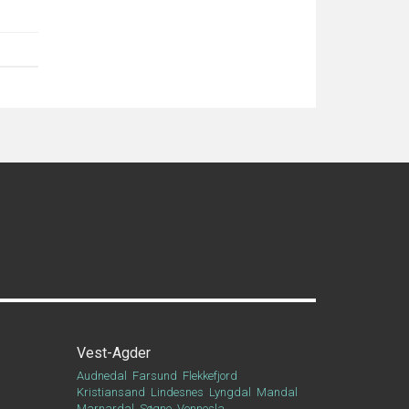
Vest-Agder
Audnedal
Farsund
Flekkefjord
Kristiansand
Lindesnes
Lyngdal
Mandal
Marnardal
Søgne
Vennesla