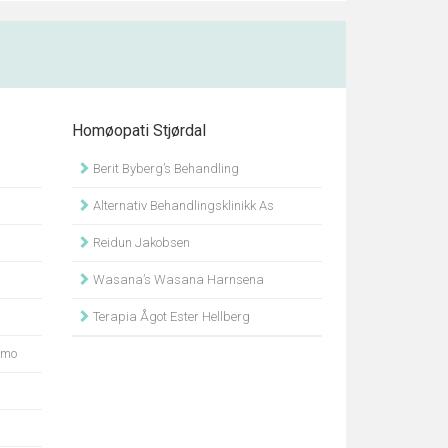
Homøopati Stjørdal
Berit Byberg’s Behandling
Alternativ Behandlingsklinikk As
Reidun Jakobsen
Wasana’s Wasana Harnsena
Terapia Ågot Ester Hellberg
nmo