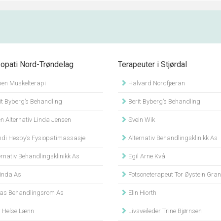
pati Nord-Trøndelag
Terapeuter i Stjørdal
en Muskelterapi
Halvard Nordfjæran
it Byberg’s Behandling
Berit Byberg’s Behandling
n Alternativ Linda Jensen
Svein Wik
di Hesby’s Fysiopatimassasje
Alternativ Behandlingsklinikk As
rnativ Behandlingsklinikk As
Egil Arne Kvål
nda As
Fotsoneterapeut Tor Øystein Gra
as Behandlingsrom As
Elin Hiorth
 Helse Lænn
Livsveileder Trine Bjørnsen