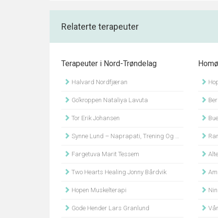
Relaterte terapeuter
Terapeuter i Nord-Trøndelag
Homøo
Halvard Nordfjæran
Hop
Go’kroppen Nataliya Lavuta
Ber
Tor Erik Johansen
Bue
Synne Lund – Naprapati, Trening Og Helse
Ran
Fargetuva Marit Tessem
Alte
Two Hearts Healing Jonny Bårdvik
Ami
Hopen Muskelterapi
Nin
Gode Hender Lars Granlund
Vår