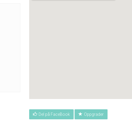
Del på FaceBook
Oppgrader