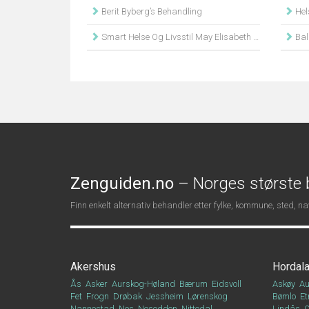
Berit Byberg’s Behandling
Hel
Smart Helse Og Livsstil May Elisabeth Hovik
Bala
Zenguiden.no
– Norges største b
Finn enkelt alternativ behandler etter fylke, kommune, sted, 
Akershus
Hordal
Ås
Asker
Aurskog-Høland
Bærum
Eidsvoll
Askøy
Au
Fet
Frogn
Drøbak
Jessheim
Lørenskog
Bømlo
Et
Nannestad
Nes
Nesodden
Nittedal
Lindås