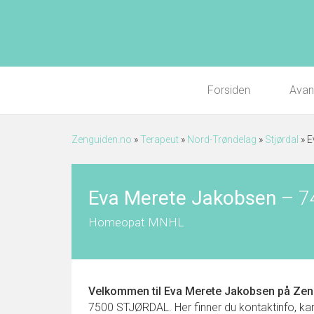
Forsiden
Avan
Zenguiden.no
»
Terapeut
»
Nord-Trøndelag
»
Stjørdal
»
E
Eva Merete Jakobsen
–
7
Homeopat MNHL
Velkommen til
Eva Merete Jakobsen
på Zen
7500 STJØRDAL. Her finner du kontaktinfo, kart,