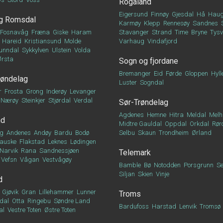
Rogaland
Eigersund
Finnøy
Gjesdal
Hå
Haug
g Romsdal
Karmøy
Klepp
Rennesøy
Sandnes
Fosnavåg
Fræna
Giske
Haram
Stavanger
Strand
Time
Bryne
Tys
Hareid
Kristiansund
Molde
Varhaug
Vindafjord
unndal
Sykkylven
Ulstein
Volda
Ørsta
Sogn og fjordane
Bremanger
Eid
Førde
Gloppen
Hyll
røndelag
Luster
Sogndal
r
Frosta
Grong
Inderøy
Levanger
Nærøy
Steinkjer
Stjørdal
Verdal
Sør-Trøndelag
Agdenes
Hemne
Hitra
Meldal
Melh
nd
Midtre Gauldal
Oppdal
Orkdal
Rør
g
Andenes
Andøy
Bardu
Bodø
Selbu
Skaun
Trondheim
Ørland
auske
Flakstad
Leknes
Lødingen
Narvik
Rana
Sandnessjøen
Telemark
Vefsn
Vågan
Vestvågøy
Bamble
Bø
Notodden
Porsgrunn
Se
Siljan
Skien
Vinje
d
Gjøvik
Gran
Lillehammer
Lunner
Troms
dal
Otta
Ringebu
Søndre Land
Bardufoss
Harstad
Lenvik
Tromsø
al
Vestre Toten
Østre Toten