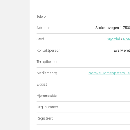
Telefon
Adresse
Stokmovegen 1 750
Sted
Stjørdal
/
Nor
Kontaktperson
Eva Mere
Terapiformer
Medlemsorg.
Norske Homeopaters La
E-post
Hjemmeside
Org. nummer
Registrert