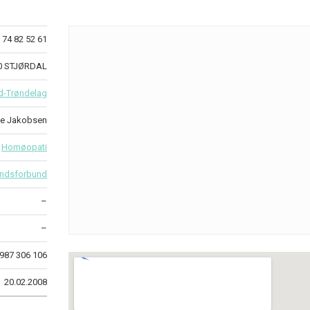
74 82 52 61
0 STJØRDAL
d-Trøndelag
te Jakobsen
Homøopati
ndsforbund
–
–
987 306 106
20.02.2008