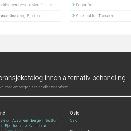
seklinikken I Verdal Mari Benum
Edgar Dahl
nse Kinesiologi Bjartnes
Osteopat Ida Tronseth
ransjekatalog innen alternativ behandling
navn, medlemsorganisasjon eller terapiform.
and
Oslo
stevoll
Austrheim
Bergen
Nesttun
Oslo
ne
Fjell
Isdalstø
Kvinnherad
Os
Stord
Voss