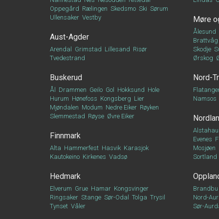
Oppegård
Rælingen
Skedsmo
Ski
Sørum
Ullensaker
Vestby
Møre o
Ålesund
Aust-Agder
Brattvåg
Arendal
Grimstad
Lillesand
Risør
Skodje
S
Tvedestrand
Ørskog
Buskerud
Nord-T
Ål
Drammen
Geilo
Gol
Hokksund
Hole
Flatange
Hurum
Hønefoss
Kongsberg
Lier
Namsos
Mjøndalen
Modum
Nedre Eiker
Røyken
Slemmestad
Røyse
Øvre Eiker
Nordla
Alstahau
Finnmark
Evenes
F
Alta
Hammerfest
Hasvik
Karasjok
Mosjøen
Kautokeino
Kirkenes
Vadsø
Sortland
Hedmark
Opplan
Elverum
Grue
Hamar
Kongsvinger
Brandbu
Ringsaker
Stange
Sør-Odal
Tolga
Trysil
Nord-Aur
Tynset
Våler
Sør-Aurd