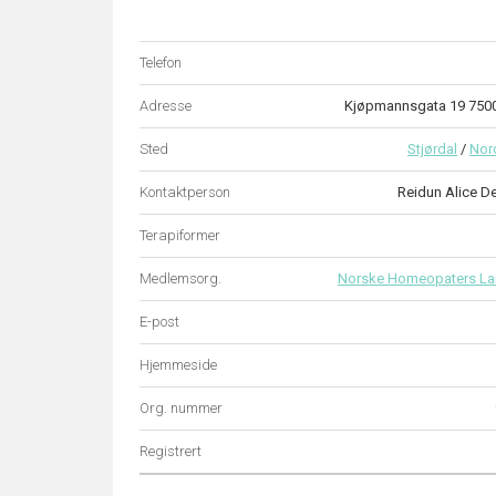
Telefon
Adresse
Kjøpmannsgata 19 750
Sted
Stjørdal
/
Nor
Kontaktperson
Reidun Alice D
Terapiformer
Medlemsorg.
Norske Homeopaters La
E-post
Hjemmeside
Org. nummer
Registrert