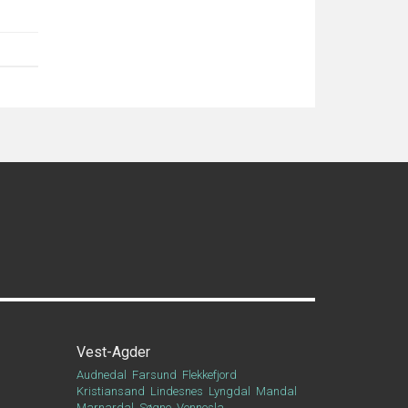
Vest-Agder
Audnedal
Farsund
Flekkefjord
Kristiansand
Lindesnes
Lyngdal
Mandal
Marnardal
Søgne
Vennesla