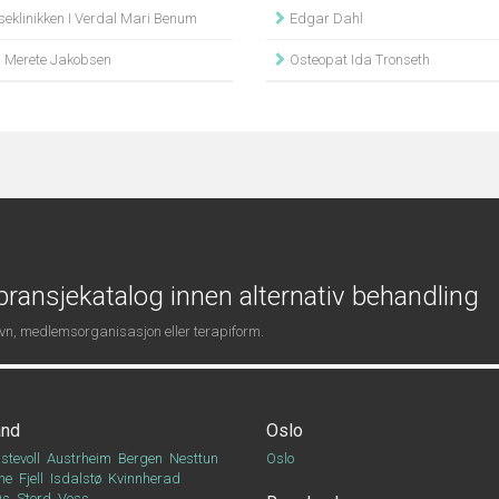
seklinikken I Verdal Mari Benum
Edgar Dahl
 Merete Jakobsen
Osteopat Ida Tronseth
ransjekatalog innen alternativ behandling
navn, medlemsorganisasjon eller terapiform.
and
Oslo
stevoll
Austrheim
Bergen
Nesttun
Oslo
ne
Fjell
Isdalstø
Kvinnherad
Os
Stord
Voss