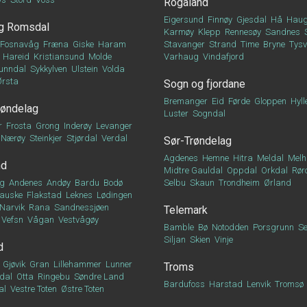
Rogaland
Eigersund
Finnøy
Gjesdal
Hå
Haug
g Romsdal
Karmøy
Klepp
Rennesøy
Sandnes
Fosnavåg
Fræna
Giske
Haram
Stavanger
Strand
Time
Bryne
Tys
Hareid
Kristiansund
Molde
Varhaug
Vindafjord
unndal
Sykkylven
Ulstein
Volda
Ørsta
Sogn og fjordane
Bremanger
Eid
Førde
Gloppen
Hyll
røndelag
Luster
Sogndal
r
Frosta
Grong
Inderøy
Levanger
Nærøy
Steinkjer
Stjørdal
Verdal
Sør-Trøndelag
Agdenes
Hemne
Hitra
Meldal
Melh
nd
Midtre Gauldal
Oppdal
Orkdal
Rør
g
Andenes
Andøy
Bardu
Bodø
Selbu
Skaun
Trondheim
Ørland
auske
Flakstad
Leknes
Lødingen
Narvik
Rana
Sandnessjøen
Telemark
Vefsn
Vågan
Vestvågøy
Bamble
Bø
Notodden
Porsgrunn
Se
Siljan
Skien
Vinje
d
Gjøvik
Gran
Lillehammer
Lunner
Troms
dal
Otta
Ringebu
Søndre Land
Bardufoss
Harstad
Lenvik
Tromsø
al
Vestre Toten
Østre Toten