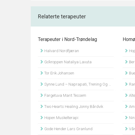
Relaterte terapeuter
Terapeuter i Nord-Trøndelag
Homøo
Halvard Nordfjæran
Hop
Go’kroppen Nataliya Lavuta
Ber
Tor Erik Johansen
Bue
Synne Lund – Naprapati, Trening Og Helse
Ran
Fargetuva Marit Tessem
Alte
Two Hearts Healing Jonny Bårdvik
Ami
Hopen Muskelterapi
Nin
Gode Hender Lars Granlund
Vår