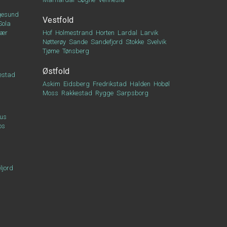
esund
Vestfold
Sola
vær
Hof
Holmestrand
Horten
Lardal
Larvik
Nøtterøy
Sande
Sandefjord
Stokke
Svelvik
Tjøme
Tønsberg
Østfold
estad
Askim
Eidsberg
Fredrikstad
Halden
Hobøl
Moss
Rakkestad
Rygge
Sarpsborg
us
os
ljord