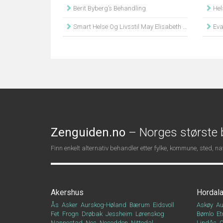
Berit Byberg’s Behandling
Hel
Smart Helse Og Livsstil May Elisabeth Hovik
Eva
Zenguiden.no
– Norges største b
Finn enkelt alternativ behandler etter fylke, kommune, sted, 
Akershus
Hordal
Ås
Asker
Aurskog-Høland
Bærum
Eidsvoll
Askøy
Au
Fet
Frogn
Drøbak
Jessheim
Lørenskog
Bømlo
Et
Nannestad
Nes
Nesodden
Nittedal
Lindås