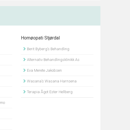
Homøopati Stjørdal
Berit Byberg’s Behandling
Alternativ Behandlingsklinikk As
Eva Merete Jakobsen
Wasana’s Wasana Harnsena
Terapia Ågot Ester Hellberg
nmo