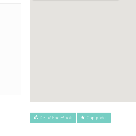
Del på FaceBook
Oppgrader