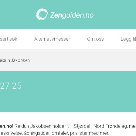
sert søk
Alternativmesser
Om oss
Legg ti
eidun Jakobsen
 27 25
en.no!
Reidun Jakobsen holder til i Stjørdal i Nord-Trøndelag
eskrivelse, åpningstider, omtaler, prislister med mer.