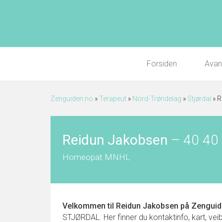
Forsiden
Avan
Zenguiden.no
»
Terapeut
»
Nord-Trøndelag
»
Stjørdal
»
R
Reidun Jakobsen
–
40 40
Homeopat MNHL
Velkommen til
Reidun Jakobsen
på Zenguid
STJØRDAL. Her finner du kontaktinfo, kart, veib