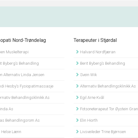
pati Nord-Trøndelag
Terapeuter i Stjørdal
en Muskelterapi
Halvard Nordfjæran
it Byberg’s Behandling
Berit Byberg’s Behandling
n Alternativ Linda Jensen
Svein Wik
di Hesby’s Fysiopatimassasje
Alternativ Behandlingsklinikk As
rnativ Behandlingsklinikk As
Egil Arne Kvål
nda As
Fotsoneterapeut Tor Øystein Gra
as Behandlingsrom As
Elin Hiorth
 Helse Lænn
Livsveileder Trine Bjørnsen