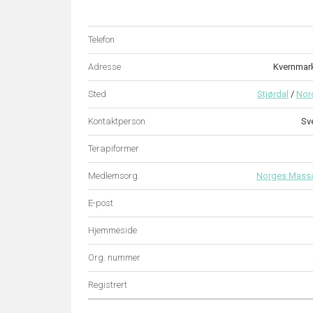
Telefon
Adresse
Kvernmar
Sted
Stjørdal
/
Nor
Kontaktperson
Sv
Terapiformer
Medlemsorg.
Norges Mass
E-post
Hjemmeside
Org. nummer
Registrert