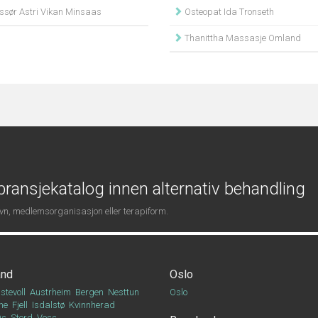
sør Astri Vikan Minsaas
Osteopat Ida Tronseth
Thanittha Massasje Omland
ransjekatalog innen alternativ behandling
navn, medlemsorganisasjon eller terapiform.
and
Oslo
stevoll
Austrheim
Bergen
Nesttun
Oslo
ne
Fjell
Isdalstø
Kvinnherad
Os
Stord
Voss