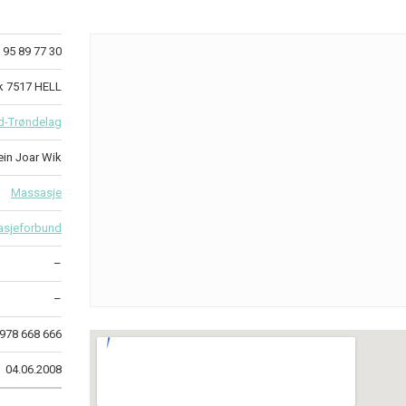
95 89 77 30
k 7517 HELL
d-Trøndelag
ein Joar Wik
Massasje
asjeforbund
–
–
978 668 666
04.06.2008