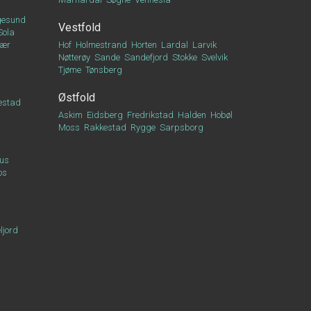
esund
Vestfold
Sola
vær
Hof
Holmestrand
Horten
Lardal
Larvik
Nøtterøy
Sande
Sandefjord
Stokke
Svelvik
Tjøme
Tønsberg
Østfold
estad
Askim
Eidsberg
Fredrikstad
Halden
Hobøl
Moss
Rakkestad
Rygge
Sarpsborg
us
os
ljord