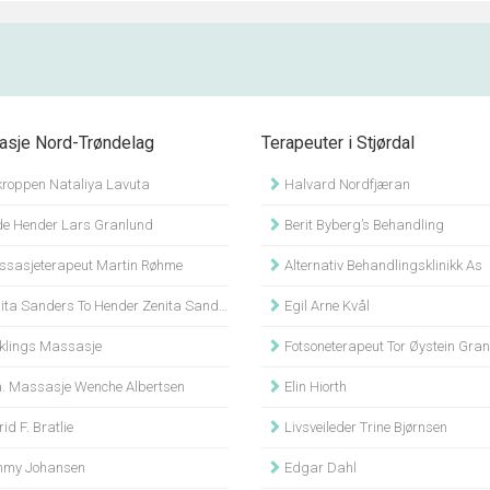
sje Nord-Trøndelag
Terapeuter i Stjørdal
kroppen Nataliya Lavuta
Halvard Nordfjæran
e Hender Lars Granlund
Berit Byberg’s Behandling
sasjeterapeut Martin Røhme
Alternativ Behandlingsklinikk As
ta Sanders To Hender Zenita Sander
Egil Arne Kvål
klings Massasje
Fotsoneterapeut Tor Øystein Gra
. Massasje Wenche Albertsen
Elin Hiorth
id F. Bratlie
Livsveileder Trine Bjørnsen
my Johansen
Edgar Dahl