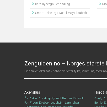
Berit Byberg’s Behandling
Mas
Smart Helse Og Livsstil May Elisabeth Hovik
Zenguiden.no
– Norges største b
Finn enkelt alternativ behandler etter fylke, kommune, sted, 
Akershus
Hordal
Ås
Asker
Aurskog-Høland
Bærum
Eidsvoll
Askøy
Au
Fet
Frogn
Drøbak
Jessheim
Lørenskog
Bømlo
Et
Nannestad
Nes
Nesodden
Nittedal
Lindås