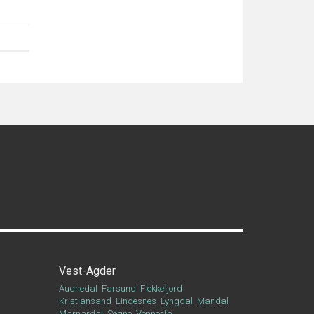
Vest-Agder
Audnedal
Farsund
Flekkefjord
Kristiansand
Lindesnes
Lyngdal
Mandal
Marnardal
Søgne
Vennesla