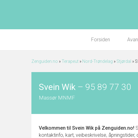
Forsiden
Avan
Zenguiden.no
»
Terapeut
»
Nord-Trøndelag
»
Stjørdal
»
S
Svein Wik
–
95 89 77 30
Massør MNMF
Velkommen til
Svein Wik
på Zenguiden.no!
S
kontaktinfo, kart, veibeskrivelse, åpningstider,