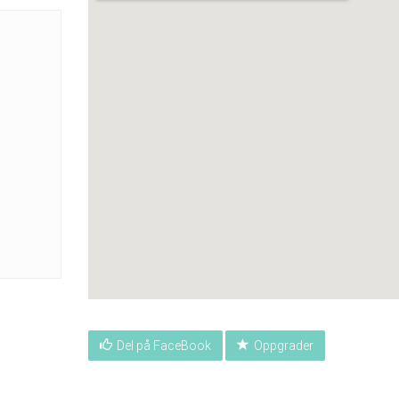
Del på FaceBook
Oppgrader