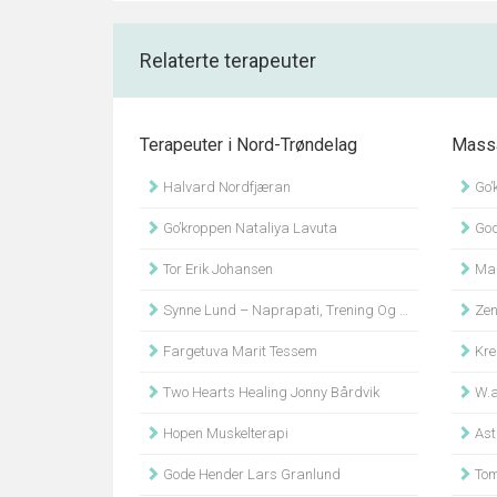
Relaterte terapeuter
Terapeuter i Nord-Trøndelag
Massa
Halvard Nordfjæran
Go’
Go’kroppen Nataliya Lavuta
God
Tor Erik Johansen
Mas
Synne Lund – Naprapati, Trening Og Helse
Zeni
Fargetuva Marit Tessem
Kre
Two Hearts Healing Jonny Bårdvik
W.a
Hopen Muskelterapi
Astr
Gode Hender Lars Granlund
Tom