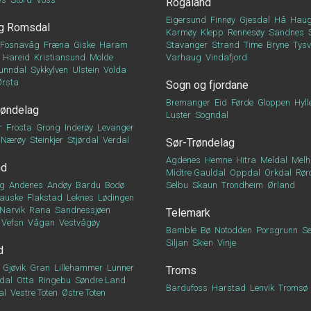
Rogaland
Eigersund
Finnøy
Gjesdal
Hå
Haug
g Romsdal
Karmøy
Klepp
Rennesøy
Sandnes
Fosnavåg
Fræna
Giske
Haram
Stavanger
Strand
Time
Bryne
Tys
Hareid
Kristiansund
Molde
Varhaug
Vindafjord
unndal
Sykkylven
Ulstein
Volda
Ørsta
Sogn og fjordane
Bremanger
Eid
Førde
Gloppen
Hyll
røndelag
Luster
Sogndal
r
Frosta
Grong
Inderøy
Levanger
Nærøy
Steinkjer
Stjørdal
Verdal
Sør-Trøndelag
Agdenes
Hemne
Hitra
Meldal
Melh
nd
Midtre Gauldal
Oppdal
Orkdal
Rør
g
Andenes
Andøy
Bardu
Bodø
Selbu
Skaun
Trondheim
Ørland
auske
Flakstad
Leknes
Lødingen
Narvik
Rana
Sandnessjøen
Telemark
Vefsn
Vågan
Vestvågøy
Bamble
Bø
Notodden
Porsgrunn
Se
Siljan
Skien
Vinje
d
Gjøvik
Gran
Lillehammer
Lunner
Troms
dal
Otta
Ringebu
Søndre Land
Bardufoss
Harstad
Lenvik
Tromsø
al
Vestre Toten
Østre Toten