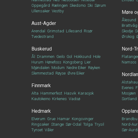
Oppegård
Rælingen
Skedsmo
Ski
Sørum
Ullensaker
Vestby
Møre o
Ålesund
Aust-Agder
Brattvåg
Arendal
Grimstad
Lillesand
Risør
Skodje
S
Tvedestrand
Ørskog
Buskerud
Nord-T
Ål
Drammen
Geilo
Gol
Hokksund
Hole
Flatange
Hurum
Hønefoss
Kongsberg
Lier
Namsos
Mjøndalen
Modum
Nedre Eiker
Røyken
Slemmestad
Røyse
Øvre Eiker
Nordla
Alstahau
Finnmark
Evenes
F
Alta
Hammerfest
Hasvik
Karasjok
Mosjøen
Kautokeino
Kirkenes
Vadsø
Sortland
Hedmark
Opplan
Elverum
Grue
Hamar
Kongsvinger
Brandbu
Ringsaker
Stange
Sør-Odal
Tolga
Trysil
Nord-Aur
Tynset
Våler
Sør-Aurd