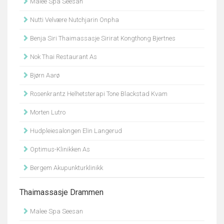
Malee Spa Seesan
Nutti Velvære Nutchjarin Onpha
Benja Siri Thaimassasje Sirirat Kongthong Bjertnes
Nok Thai Restaurant As
Bjørn Aarø
Rosenkrantz Helhetsterapi Tone Blackstad Kvam
Morten Lutro
Hudpleiesalongen Elin Langerud
Optimus-Klinikken As
Bergem Akupunkturklinikk
Thaimassasje Drammen
Malee Spa Seesan