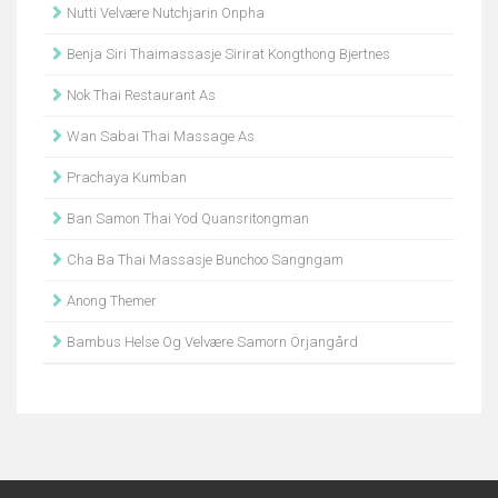
Nutti Velvære Nutchjarin Onpha
Benja Siri Thaimassasje Sirirat Kongthong Bjertnes
Nok Thai Restaurant As
Wan Sabai Thai Massage As
Prachaya Kumban
Ban Samon Thai Yod Quansritongman
Cha Ba Thai Massasje Bunchoo Sangngam
Anong Themer
Bambus Helse Og Velvære Samorn Örjangård