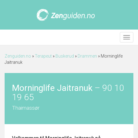
Meny
Zenguiden.no
»
Terapeut
»
Buskerud
»
Drammen
»
Morninglife
Jaitranuk
Morninglife Jaitranuk
–
90 10
19 65
Thaimassør