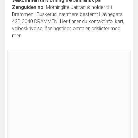
Velkommen til
Morninglife Jaitranuk
på
Zenguiden.no!
Morninglife Jaitranuk holder til i
Drammen i Buskerud, nærmere bestemt Havnegata
42B 3040 DRAMMEN. Her finner du kontaktinfo, kart,
veibeskrivelse, åpningstider, omtaler, prislister med
mer.