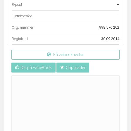
E-post
–
Hjemmeside
–
Org. nummer
998 576 202
Registrert
30.09.2014
Få veibeskrivelse
Del på FaceBook
Oppgrader