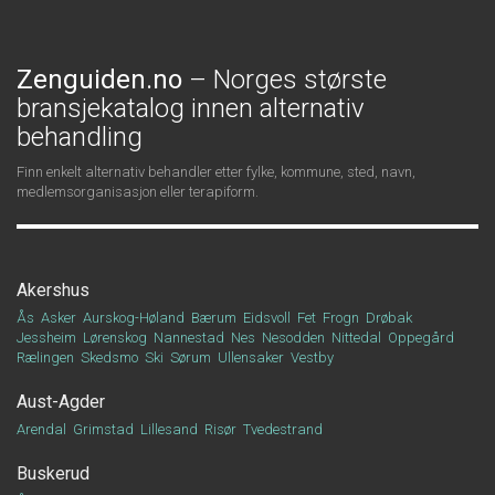
Zenguiden.no
– Norges største
bransjekatalog innen alternativ
behandling
Finn enkelt alternativ behandler etter fylke, kommune, sted, navn,
medlemsorganisasjon eller terapiform.
Akershus
Ås
Asker
Aurskog-Høland
Bærum
Eidsvoll
Fet
Frogn
Drøbak
Jessheim
Lørenskog
Nannestad
Nes
Nesodden
Nittedal
Oppegård
Rælingen
Skedsmo
Ski
Sørum
Ullensaker
Vestby
Aust-Agder
Arendal
Grimstad
Lillesand
Risør
Tvedestrand
Buskerud