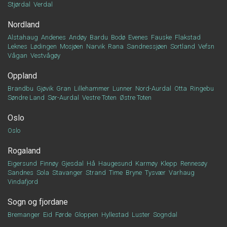
Stjørdal
Verdal
Nordland
Alstahaug
Andenes
Andøy
Bardu
Bodø
Evenes
Fauske
Flakstad
Leknes
Lødingen
Mosjøen
Narvik
Rana
Sandnessjøen
Sortland
Vefsn
Vågan
Vestvågøy
Oppland
Brandbu
Gjøvik
Gran
Lillehammer
Lunner
Nord-Aurdal
Otta
Ringebu
Søndre Land
Sør-Aurdal
Vestre Toten
Østre Toten
Oslo
Oslo
Rogaland
Eigersund
Finnøy
Gjesdal
Hå
Haugesund
Karmøy
Klepp
Rennesøy
Sandnes
Sola
Stavanger
Strand
Time
Bryne
Tysvær
Varhaug
Vindafjord
Sogn og fjordane
Bremanger
Eid
Førde
Gloppen
Hyllestad
Luster
Sogndal