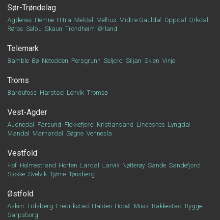
Sør-Trøndelag
Agdenes
Hemne
Hitra
Meldal
Melhus
Midtre Gauldal
Oppdal
Orkdal
Røros
Selbu
Skaun
Trondheim
Ørland
Telemark
Bamble
Bø
Notodden
Porsgrunn
Seljord
Siljan
Skien
Vinje
Troms
Bardufoss
Harstad
Lenvik
Tromsø
Vest-Agder
Audnedal
Farsund
Flekkefjord
Kristiansand
Lindesnes
Lyngdal
Mandal
Marnardal
Søgne
Vennesla
Vestfold
Hof
Holmestrand
Horten
Lardal
Larvik
Nøtterøy
Sande
Sandefjord
Stokke
Svelvik
Tjøme
Tønsberg
Østfold
Askim
Eidsberg
Fredrikstad
Halden
Hobøl
Moss
Rakkestad
Rygge
Sarpsborg