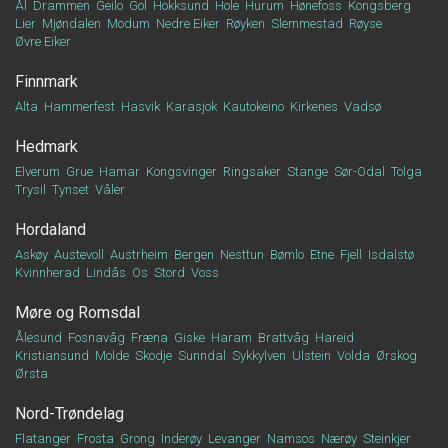
Ål
Drammen
Geilo
Gol
Hokksund
Hole
Hurum
Hønefoss
Kongsberg
Lier
Mjøndalen
Modum
Nedre Eiker
Røyken
Slemmestad
Røyse
Øvre Eiker
Finnmark
Alta
Hammerfest
Hasvik
Karasjok
Kautokeino
Kirkenes
Vadsø
Hedmark
Elverum
Grue
Hamar
Kongsvinger
Ringsaker
Stange
Sør-Odal
Tolga
Trysil
Tynset
Våler
Hordaland
Askøy
Austevoll
Austrheim
Bergen
Nesttun
Bømlo
Etne
Fjell
Isdalstø
Kvinnherad
Lindås
Os
Stord
Voss
Møre og Romsdal
Ålesund
Fosnavåg
Fræna
Giske
Haram
Brattvåg
Hareid
Kristiansund
Molde
Skodje
Sunndal
Sykkylven
Ulstein
Volda
Ørskog
Ørsta
Nord-Trøndelag
Flatanger
Frosta
Grong
Inderøy
Levanger
Namsos
Nærøy
Steinkjer