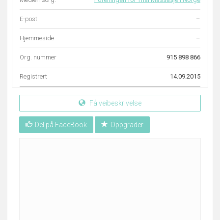
E-post
–
Hjemmeside
–
Org. nummer
915 898 866
Registrert
14.09.2015
Få veibeskrivelse
Del på FaceBook
Oppgrader