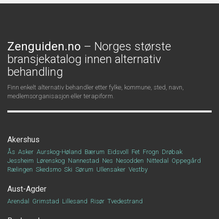
Zenguiden.no
– Norges største
bransjekatalog innen alternativ
behandling
Finn enkelt alternativ behandler etter fylke, kommune, sted, navn,
medlemsorganisasjon eller terapiform.
Akershus
Ås
Asker
Aurskog-Høland
Bærum
Eidsvoll
Fet
Frogn
Drøbak
Jessheim
Lørenskog
Nannestad
Nes
Nesodden
Nittedal
Oppegård
Rælingen
Skedsmo
Ski
Sørum
Ullensaker
Vestby
Aust-Agder
Arendal
Grimstad
Lillesand
Risør
Tvedestrand