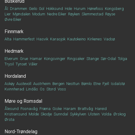
Buskerud
Ål
Drammen
Geilo
Gol
Hokksund
Hole
Hurum
Hønefoss
Kongsberg
Lier
Mjøndalen
Modum
Nedre Eiker
Røyken
Slemmestad
Røyse
Øvre Eiker
Finnmark
Alta
Hammerfest
Hasvik
Karasjok
Kautokeino
Kirkenes
Vadsø
Hedmark
Elverum
Grue
Hamar
Kongsvinger
Ringsaker
Stange
Sør-Odal
Tolga
Trysil
Tynset
Våler
Hordaland
Askøy
Austevoll
Austrheim
Bergen
Nesttun
Bømlo
Etne
Fjell
Isdalstø
Kvinnherad
Lindås
Os
Stord
Voss
Møre og Romsdal
Ålesund
Fosnavåg
Fræna
Giske
Haram
Brattvåg
Hareid
Kristiansund
Molde
Skodje
Sunndal
Sykkylven
Ulstein
Volda
Ørskog
Ørsta
Nord-Trøndelag