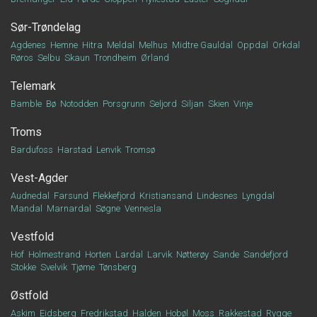
Sør-Trøndelag
Agdenes
Hemne
Hitra
Meldal
Melhus
Midtre Gauldal
Oppdal
Orkdal
Røros
Selbu
Skaun
Trondheim
Ørland
Telemark
Bamble
Bø
Notodden
Porsgrunn
Seljord
Siljan
Skien
Vinje
Troms
Bardufoss
Harstad
Lenvik
Tromsø
Vest-Agder
Audnedal
Farsund
Flekkefjord
Kristiansand
Lindesnes
Lyngdal
Mandal
Marnardal
Søgne
Vennesla
Vestfold
Hof
Holmestrand
Horten
Lardal
Larvik
Nøtterøy
Sande
Sandefjord
Stokke
Svelvik
Tjøme
Tønsberg
Østfold
Askim
Eidsberg
Fredrikstad
Halden
Hobøl
Moss
Rakkestad
Rygge