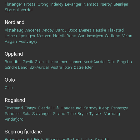
Flatanger
Frosta
Grong
Inderøy
Levanger
Namsos
Nærøy
Steinkjer
Stjørdal
Verdal
Nordland
Alstahaug
Andenes
Andøy
Bardu
Bodø
Evenes
Fauske
Flakstad
Leknes
Lødingen
Mosjøen
Narvik
Rana
Sandnessjøen
Sortland
Vefsn
Vågan
Vestvågøy
Oppland
Brandbu
Gjøvik
Gran
Lillehammer
Lunner
Nord-Aurdal
Otta
Ringebu
Søndre Land
Sør-Aurdal
Vestre Toten
Østre Toten
Oslo
Oslo
Rogaland
Eigersund
Finnøy
Gjesdal
Hå
Haugesund
Karmøy
Klepp
Rennesøy
Sandnes
Sola
Stavanger
Strand
Time
Bryne
Tysvær
Varhaug
Vindafjord
Sogn og fjordane
Bremanger
Eid
Førde
Gloppen
Hyllestad
Luster
Sogndal