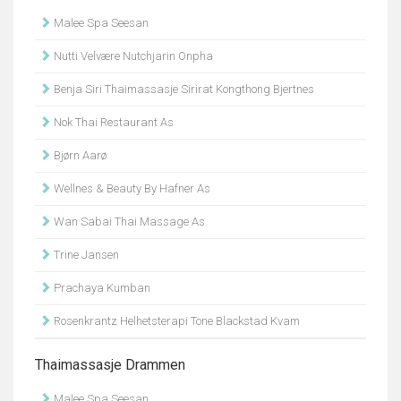
Malee Spa Seesan
Nutti Velvære Nutchjarin Onpha
Benja Siri Thaimassasje Sirirat Kongthong Bjertnes
Nok Thai Restaurant As
Bjørn Aarø
Wellnes & Beauty By Hafner As
Wan Sabai Thai Massage As
Trine Jansen
Prachaya Kumban
Rosenkrantz Helhetsterapi Tone Blackstad Kvam
Thaimassasje Drammen
Malee Spa Seesan