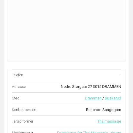
Telefon
–
Adresse
Nedre Storgate 27 3015 DRAMMEN
Sted
Drammen
/
Buskerud
Kontaktperson
Bunchoo Sangngam
Terapiformer
Thaimassasje
Medlemsorg.
Foreningen for Thai Massasje i Norge