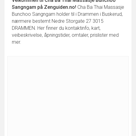
Velkommen til
Cha Ba Thai Massasje Bunchoo
Sangngam
på Zenguiden.no!
Cha Ba Thai Massasje
Bunchoo Sangngam holder til i Drammen i Buskerud,
nærmere bestemt Nedre Storgate 27 3015
DRAMMEN. Her finner du kontaktinfo, kart,
veibeskrivelse, åpningstider, omtaler, prislister med
mer.