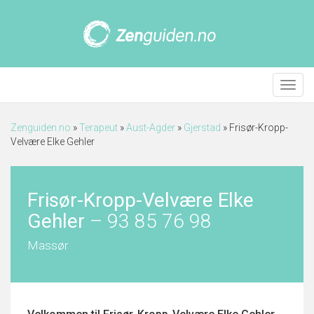
Meny
Zenguiden.no
»
Terapeut
»
Aust-Agder
»
Gjerstad
»
Frisør-Kropp-
Velvære Elke Gehler
Frisør-Kropp-Velvære Elke
Gehler
–
93 85 76 98
Massør