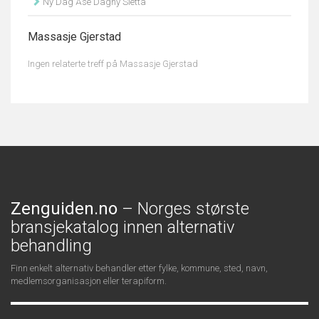
Ny Dag Åse Dagny Sletta
Massasje Gjerstad
Ingen relaterte treff på Massasje Gjerstad
Zenguiden.no
– Norges største
bransjekatalog innen alternativ
behandling
Finn enkelt alternativ behandler etter fylke, kommune, sted, navn,
medlemsorganisasjon eller terapiform.