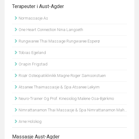
Terapeuter i Aust-Agder
Normassasje As
One Heart Connection Nina Langseth
Rungwaree Thai Massage Rungwaree Esperø
Tobias Egeland
Orapin Frigstad
Risør Osteopatiklinikk Magne Roger Samsonstuen
Atsanee Thaimassasje & Spa Atsanee Lekyim
Neuro-Trainer Og Prof. Kinesiolog Malene Osa-Bjørkmo
Nimrattanamon Thai Massasje & Spa Nimrattanamon Mahanithinee
Arne Holskog
Massasje Aust-Agder