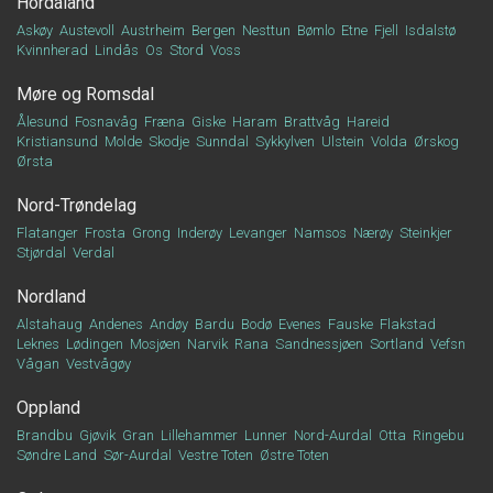
Hordaland
Askøy
Austevoll
Austrheim
Bergen
Nesttun
Bømlo
Etne
Fjell
Isdalstø
Kvinnherad
Lindås
Os
Stord
Voss
Møre og Romsdal
Ålesund
Fosnavåg
Fræna
Giske
Haram
Brattvåg
Hareid
Kristiansund
Molde
Skodje
Sunndal
Sykkylven
Ulstein
Volda
Ørskog
Ørsta
Nord-Trøndelag
Flatanger
Frosta
Grong
Inderøy
Levanger
Namsos
Nærøy
Steinkjer
Stjørdal
Verdal
Nordland
Alstahaug
Andenes
Andøy
Bardu
Bodø
Evenes
Fauske
Flakstad
Leknes
Lødingen
Mosjøen
Narvik
Rana
Sandnessjøen
Sortland
Vefsn
Vågan
Vestvågøy
Oppland
Brandbu
Gjøvik
Gran
Lillehammer
Lunner
Nord-Aurdal
Otta
Ringebu
Søndre Land
Sør-Aurdal
Vestre Toten
Østre Toten