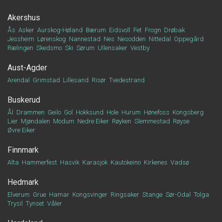
Akershus
Ås
Asker
Aurskog-Høland
Bærum
Eidsvoll
Fet
Frogn
Drøbak
Jessheim
Lørenskog
Nannestad
Nes
Nesodden
Nittedal
Oppegård
Rælingen
Skedsmo
Ski
Sørum
Ullensaker
Vestby
Aust-Agder
Arendal
Grimstad
Lillesand
Risør
Tvedestrand
Buskerud
Ål
Drammen
Geilo
Gol
Hokksund
Hole
Hurum
Hønefoss
Kongsberg
Lier
Mjøndalen
Modum
Nedre Eiker
Røyken
Slemmestad
Røyse
Øvre Eiker
Finnmark
Alta
Hammerfest
Hasvik
Karasjok
Kautokeino
Kirkenes
Vadsø
Hedmark
Elverum
Grue
Hamar
Kongsvinger
Ringsaker
Stange
Sør-Odal
Tolga
Trysil
Tynset
Våler