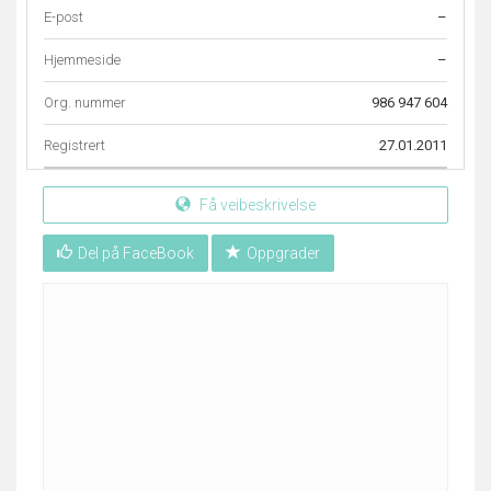
E-post
–
Hjemmeside
–
Org. nummer
986 947 604
Registrert
27.01.2011
Få veibeskrivelse
Del på FaceBook
Oppgrader