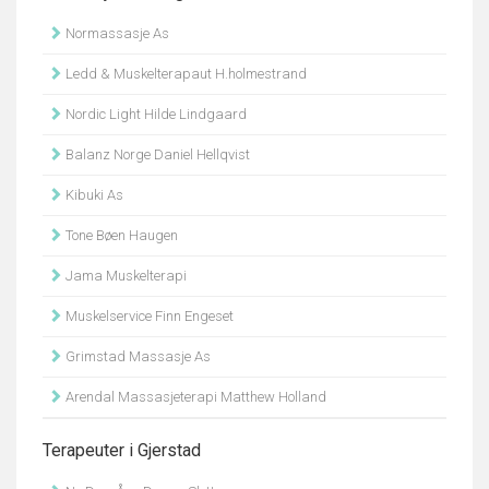
Normassasje As
Ledd & Muskelterapaut H.holmestrand
Nordic Light Hilde Lindgaard
Balanz Norge Daniel Hellqvist
Kibuki As
Tone Bøen Haugen
Jama Muskelterapi
Muskelservice Finn Engeset
Grimstad Massasje As
Arendal Massasjeterapi Matthew Holland
Terapeuter i Gjerstad