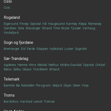
Oslo
Oslo
Rogaland
Eigersund
Finnøy
Gjesdal
Hå
Haugesund
Karmøy
Klepp
Rennesøy
Sandnes
Sola
Stavanger
Strand
Time
Bryne
Tysvær
Varhaug
Vindafjord
Sogn og fjordane
Bremanger
Eid
Førde
Gloppen
Hyllestad
Luster
Sogndal
Sør-Trøndelag
Agdenes
Hemne
Hitra
Meldal
Melhus
Midtre Gauldal
Oppdal
Orkdal
Røros
Selbu
Skaun
Trondheim
Ørland
Telemark
Bamble
Bø
Notodden
Porsgrunn
Seljord
Siljan
Skien
Vinje
Troms
Bardufoss
Harstad
Lenvik
Tromsø