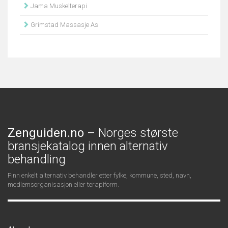
Jama Muskelterapi
Grimstad Massasje As
Zenguiden.no
– Norges største
bransjekatalog innen alternativ
behandling
Finn enkelt alternativ behandler etter fylke, kommune, sted, navn,
medlemsorganisasjon eller terapiform.