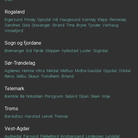
Rogaland
Eigersund
Finnøy
Gjesdal
Hå
Haugesund
Karmøy
Klepp
Rennesøy
Sandnes
Sola
Stavanger
Strand
Time
Bryne
Tysvær
Varhaug
Vindafjord
Sogn og fjordane
Bremanger
Eid
Førde
Gloppen
Hyllestad
Luster
Sogndal
Sør-Trøndelag
Agdenes
Hemne
Hitra
Meldal
Melhus
Midtre Gauldal
Oppdal
Orkdal
Røros
Selbu
Skaun
Trondheim
Ørland
Telemark
Bamble
Bø
Notodden
Porsgrunn
Seljord
Siljan
Skien
Vinje
Troms
Bardufoss
Harstad
Lenvik
Tromsø
Vest-Agder
Audnedal
Farsund
Flekkefjord
Kristiansand
Lindesnes
Lyngdal