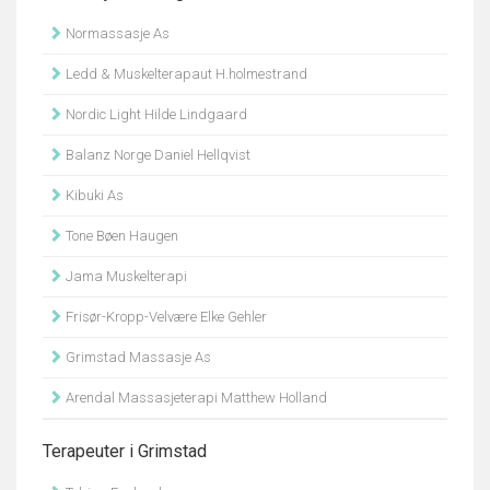
Normassasje As
Ledd & Muskelterapaut H.holmestrand
Nordic Light Hilde Lindgaard
Balanz Norge Daniel Hellqvist
Kibuki As
Tone Bøen Haugen
Jama Muskelterapi
Frisør-Kropp-Velvære Elke Gehler
Grimstad Massasje As
Arendal Massasjeterapi Matthew Holland
Terapeuter i Grimstad