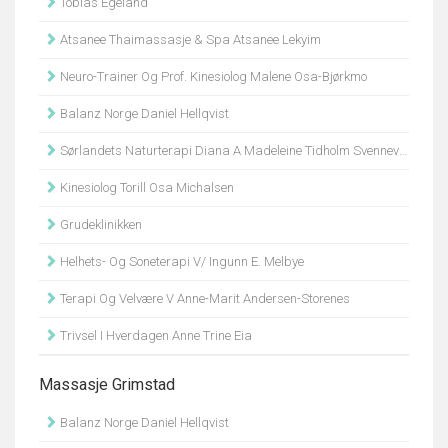
Tobias Egeland
Atsanee Thaimassasje & Spa Atsanee Lekyim
Neuro-Trainer Og Prof. Kinesiolog Malene Osa-Bjørkmo
Balanz Norge Daniel Hellqvist
Sørlandets Naturterapi Diana A Madeleine Tidholm Svennevig
Kinesiolog Torill Osa Michalsen
Grudeklinikken
Helhets- Og Soneterapi V/ Ingunn E. Melbye
Terapi Og Velvære V Anne-Marit Andersen-Storenes
Trivsel I Hverdagen Anne Trine Eia
Massasje Grimstad
Balanz Norge Daniel Hellqvist