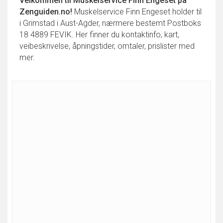
Velkommen til
Muskelservice Finn Engeset
på
Zenguiden.no!
Muskelservice Finn Engeset holder til
i Grimstad i Aust-Agder, nærmere bestemt Postboks
18 4889 FEVIK. Her finner du kontaktinfo, kart,
veibeskrivelse, åpningstider, omtaler, prislister med
mer.