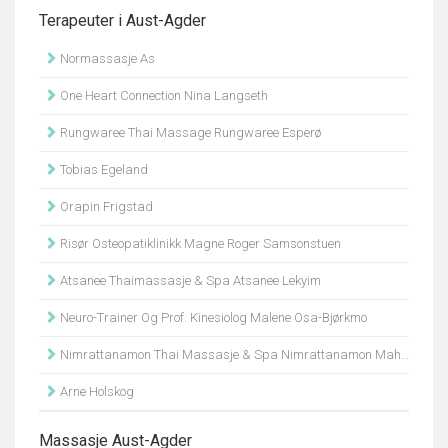
Terapeuter i Aust-Agder
Normassasje As
One Heart Connection Nina Langseth
Rungwaree Thai Massage Rungwaree Esperø
Tobias Egeland
Orapin Frigstad
Risør Osteopatiklinikk Magne Roger Samsonstuen
Atsanee Thaimassasje & Spa Atsanee Lekyim
Neuro-Trainer Og Prof. Kinesiolog Malene Osa-Bjørkmo
Nimrattanamon Thai Massasje & Spa Nimrattanamon Mahanithinee
Arne Holskog
Massasje Aust-Agder