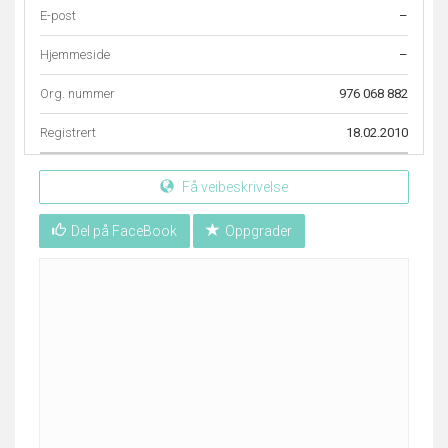
E-post
–
Hjemmeside
–
Org. nummer
976 068 882
Registrert
18.02.2010
Få veibeskrivelse
Del på FaceBook
Oppgrader