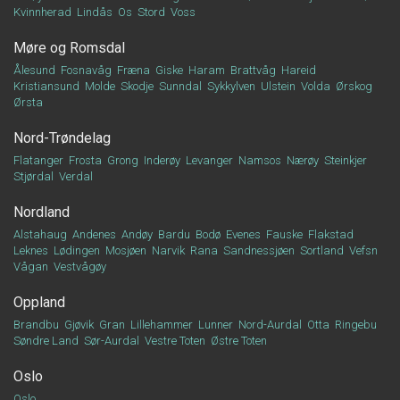
Kvinnherad
Lindås
Os
Stord
Voss
Møre og Romsdal
Ålesund
Fosnavåg
Fræna
Giske
Haram
Brattvåg
Hareid
Kristiansund
Molde
Skodje
Sunndal
Sykkylven
Ulstein
Volda
Ørskog
Ørsta
Nord-Trøndelag
Flatanger
Frosta
Grong
Inderøy
Levanger
Namsos
Nærøy
Steinkjer
Stjørdal
Verdal
Nordland
Alstahaug
Andenes
Andøy
Bardu
Bodø
Evenes
Fauske
Flakstad
Leknes
Lødingen
Mosjøen
Narvik
Rana
Sandnessjøen
Sortland
Vefsn
Vågan
Vestvågøy
Oppland
Brandbu
Gjøvik
Gran
Lillehammer
Lunner
Nord-Aurdal
Otta
Ringebu
Søndre Land
Sør-Aurdal
Vestre Toten
Østre Toten
Oslo
Oslo