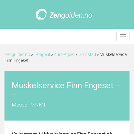
Meny
Zenguiden.no
»
Terapeut
»
Aust-Agder
»
Grimstad
»
Muskelservice
Finn Engeset
Muskelservice Finn Engeset
–
–
Massør MNMF