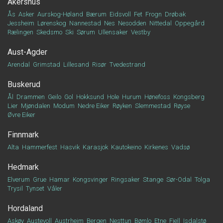
Akershus
Ås
Asker
Aurskog-Høland
Bærum
Eidsvoll
Fet
Frogn
Drøbak
Jessheim
Lørenskog
Nannestad
Nes
Nesodden
Nittedal
Oppegård
Rælingen
Skedsmo
Ski
Sørum
Ullensaker
Vestby
Aust-Agder
Arendal
Grimstad
Lillesand
Risør
Tvedestrand
Buskerud
Ål
Drammen
Geilo
Gol
Hokksund
Hole
Hurum
Hønefoss
Kongsberg
Lier
Mjøndalen
Modum
Nedre Eiker
Røyken
Slemmestad
Røyse
Øvre Eiker
Finnmark
Alta
Hammerfest
Hasvik
Karasjok
Kautokeino
Kirkenes
Vadsø
Hedmark
Elverum
Grue
Hamar
Kongsvinger
Ringsaker
Stange
Sør-Odal
Tolga
Trysil
Tynset
Våler
Hordaland
Askøy
Austevoll
Austrheim
Bergen
Nesttun
Bømlo
Etne
Fjell
Isdalstø