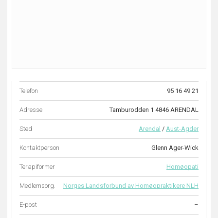
Telefon
95 16 49 21
Adresse
Tamburodden 1 4846 ARENDAL
Sted
Arendal
/
Aust-Agder
Kontaktperson
Glenn Ager-Wick
Terapiformer
Homøopati
Medlemsorg.
Norges Landsforbund av Homøopraktikere NLH
E-post
–