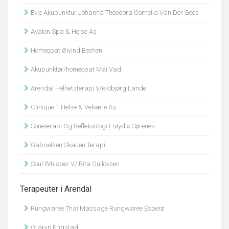
Evje Akupunktur Johanna Theodora Cornelia Van Der Goes
Avalon Spa & Helse As
Homeopat Øivind Bechen
Akupunktør/homeopat Mai Vad
Arendal Helhetsterapi V/eldbjørg Lande
Clinique 1 Helse & Velvære As
Soneterapi Og Refleksologi Frøydis Sørenes
Gabrielsen Skauen Terapi
Soul Whisper V/ Rita Gullovsen
Terapeuter i Arendal
Rungwaree Thai Massage Rungwaree Esperø
Orapin Frigstad