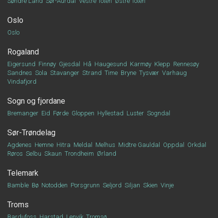
Søndre Land
Sør-Aurdal
Vestre Toten
Østre Toten
Oslo
Oslo
Rogaland
Eigersund
Finnøy
Gjesdal
Hå
Haugesund
Karmøy
Klepp
Rennesøy
Sandnes
Sola
Stavanger
Strand
Time
Bryne
Tysvær
Varhaug
Vindafjord
Sogn og fjordane
Bremanger
Eid
Førde
Gloppen
Hyllestad
Luster
Sogndal
Sør-Trøndelag
Agdenes
Hemne
Hitra
Meldal
Melhus
Midtre Gauldal
Oppdal
Orkdal
Røros
Selbu
Skaun
Trondheim
Ørland
Telemark
Bamble
Bø
Notodden
Porsgrunn
Seljord
Siljan
Skien
Vinje
Troms
Bardufoss
Harstad
Lenvik
Tromsø