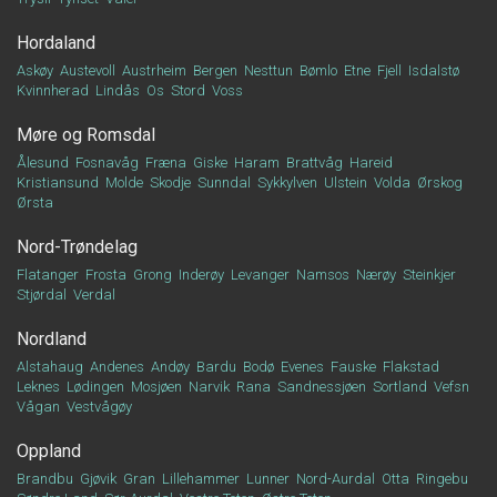
Hordaland
Askøy
Austevoll
Austrheim
Bergen
Nesttun
Bømlo
Etne
Fjell
Isdalstø
Kvinnherad
Lindås
Os
Stord
Voss
Møre og Romsdal
Ålesund
Fosnavåg
Fræna
Giske
Haram
Brattvåg
Hareid
Kristiansund
Molde
Skodje
Sunndal
Sykkylven
Ulstein
Volda
Ørskog
Ørsta
Nord-Trøndelag
Flatanger
Frosta
Grong
Inderøy
Levanger
Namsos
Nærøy
Steinkjer
Stjørdal
Verdal
Nordland
Alstahaug
Andenes
Andøy
Bardu
Bodø
Evenes
Fauske
Flakstad
Leknes
Lødingen
Mosjøen
Narvik
Rana
Sandnessjøen
Sortland
Vefsn
Vågan
Vestvågøy
Oppland
Brandbu
Gjøvik
Gran
Lillehammer
Lunner
Nord-Aurdal
Otta
Ringebu