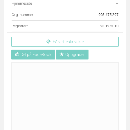
Hjemmeside
–
Org. nummer
993 475 297
Registrert
23.12.2010
Få veibeskrivelse
Del på FaceBook
Oppgrader