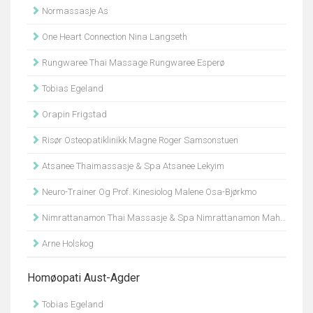
Normassasje As
One Heart Connection Nina Langseth
Rungwaree Thai Massage Rungwaree Esperø
Tobias Egeland
Orapin Frigstad
Risør Osteopatiklinikk Magne Roger Samsonstuen
Atsanee Thaimassasje & Spa Atsanee Lekyim
Neuro-Trainer Og Prof. Kinesiolog Malene Osa-Bjørkmo
Nimrattanamon Thai Massasje & Spa Nimrattanamon Mahanithinee
Arne Holskog
Homøopati Aust-Agder
Tobias Egeland