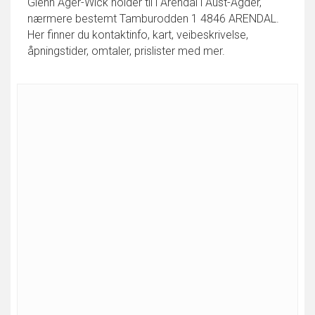
Glenn Ager-Wick holder til i Arendal i Aust-Agder,
nærmere bestemt Tamburodden 1 4846 ARENDAL.
Her finner du kontaktinfo, kart, veibeskrivelse,
åpningstider, omtaler, prislister med mer.