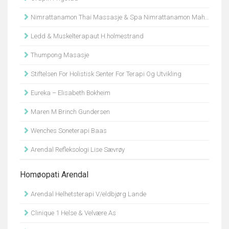
Nimrattanamon Thai Massasje & Spa Nimrattanamon Mahanithinee
Ledd & Muskelterapaut H.holmestrand
Thumpong Masasje
Stiftelsen For Holistisk Senter For Terapi Og Utvikling
Eureka – Elisabeth Bokheim
Maren M Brinch Gundersen
Wenches Soneterapi Baas
Arendal Refleksologi Lise Sævrøy
Homøopati Arendal
Arendal Helhetsterapi V/eldbjørg Lande
Clinique 1 Helse & Velvære As