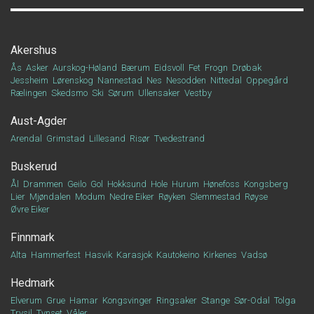
Akershus
Ås
Asker
Aurskog-Høland
Bærum
Eidsvoll
Fet
Frogn
Drøbak
Jessheim
Lørenskog
Nannestad
Nes
Nesodden
Nittedal
Oppegård
Rælingen
Skedsmo
Ski
Sørum
Ullensaker
Vestby
Aust-Agder
Arendal
Grimstad
Lillesand
Risør
Tvedestrand
Buskerud
Ål
Drammen
Geilo
Gol
Hokksund
Hole
Hurum
Hønefoss
Kongsberg
Lier
Mjøndalen
Modum
Nedre Eiker
Røyken
Slemmestad
Røyse
Øvre Eiker
Finnmark
Alta
Hammerfest
Hasvik
Karasjok
Kautokeino
Kirkenes
Vadsø
Hedmark
Elverum
Grue
Hamar
Kongsvinger
Ringsaker
Stange
Sør-Odal
Tolga
Trysil
Tynset
Våler