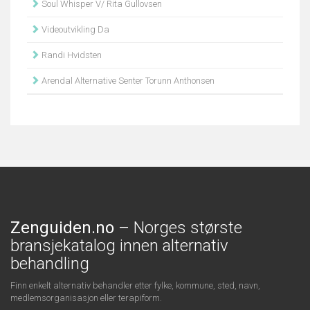
Soul Whisper V/ Rita Gullovsen
Videoutvikling Da
Randi Hvidsten
Arendal Alternative Senter Torunn Anthonsen
Zenguiden.no
– Norges største
bransjekatalog innen alternativ
behandling
Finn enkelt alternativ behandler etter fylke, kommune, sted, navn,
medlemsorganisasjon eller terapiform.