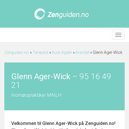
Meny
Zenguiden.no
»
Terapeut
»
Aust-Agder
»
Arendal
»
Glenn Ager-Wick
Glenn Ager-Wick
–
95 16 49
21
Homøopraktiker MNLH
Velkommen til
Glenn Ager-Wick
på Zenguiden.no!