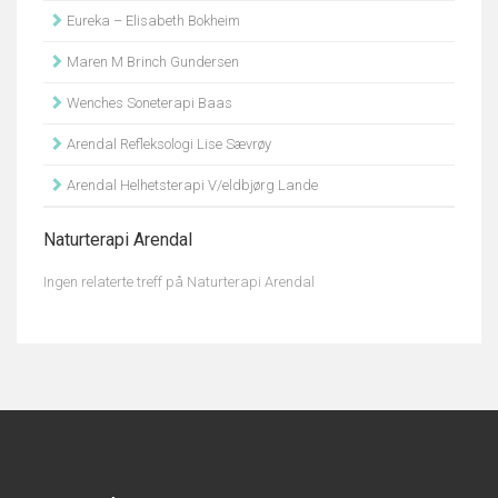
Eureka – Elisabeth Bokheim
Maren M Brinch Gundersen
Wenches Soneterapi Baas
Arendal Refleksologi Lise Sævrøy
Arendal Helhetsterapi V/eldbjørg Lande
Naturterapi Arendal
Ingen relaterte treff på Naturterapi Arendal