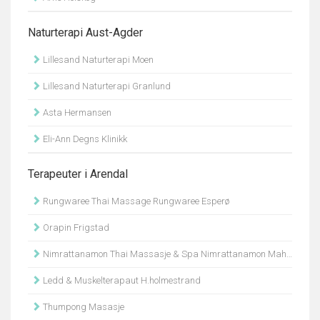
Naturterapi Aust-Agder
Lillesand Naturterapi Moen
Lillesand Naturterapi Granlund
Asta Hermansen
Eli-Ann Degns Klinikk
Terapeuter i Arendal
Rungwaree Thai Massage Rungwaree Esperø
Orapin Frigstad
Nimrattanamon Thai Massasje & Spa Nimrattanamon Mahanithinee
Ledd & Muskelterapaut H.holmestrand
Thumpong Masasje