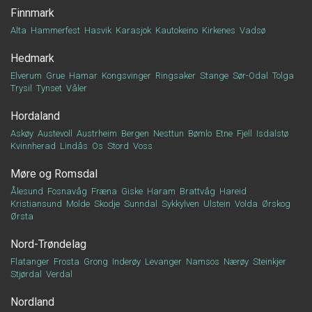
Finnmark
Alta
Hammerfest
Hasvik
Karasjok
Kautokeino
Kirkenes
Vadsø
Hedmark
Elverum
Grue
Hamar
Kongsvinger
Ringsaker
Stange
Sør-Odal
Tolga
Trysil
Tynset
Våler
Hordaland
Askøy
Austevoll
Austrheim
Bergen
Nesttun
Bømlo
Etne
Fjell
Isdalstø
Kvinnherad
Lindås
Os
Stord
Voss
Møre og Romsdal
Ålesund
Fosnavåg
Fræna
Giske
Haram
Brattvåg
Hareid
Kristiansund
Molde
Skodje
Sunndal
Sykkylven
Ulstein
Volda
Ørskog
Ørsta
Nord-Trøndelag
Flatanger
Frosta
Grong
Inderøy
Levanger
Namsos
Nærøy
Steinkjer
Stjørdal
Verdal
Nordland