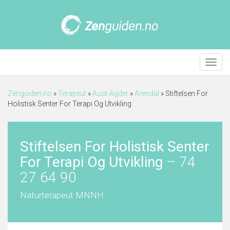
Meny
Zenguiden.no
»
Terapeut
»
Aust-Agder
»
Arendal
»
Stiftelsen For
Holistisk Senter For Terapi Og Utvikling
Stiftelsen For Holistisk Senter
For Terapi Og Utvikling
–
74
27 64 90
Naturterapeut MNNH