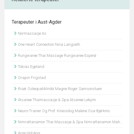
Terapeuter i Aust-Agder
Normassasje As
One Heart Connection Nina Langseth
Rungwaree Thai Massage Rungwaree Esperø
Tobias Egeland
Orapin Frigstad
Risør Osteopatiklinikk Magne Roger Samsonstuen
Atsanee Thaimassasje & Spa Atsanee Lekyim
Neuro-Trainer Og Prof. Kinesiolog Malene Osa-Bjørkmo
Nimrattanamon Thai Massasje & Spa Nimrattanamon Mahanithinee
Arne Holskog