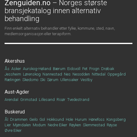
Zenguiden.no
– Norges største
bransjekatalog innen alternativ
behandling
Finn enkelt alternativ behandler etter fylke, kommune, sted, navn,
medlemsorganisasjon eller terapiform.
Akershus
Ås
Asker
Aurskog-Høland
Bærum
Eidsvoll
Fet
Frogn
Drøbak
Jessheim
Lørenskog
Nannestad
Nes
Nesodden
Nittedal
Oppegård
Rælingen
Skedsmo
Ski
Sørum
Ullensaker
Vestby
Aust-Agder
Arendal
Grimstad
Lillesand
Risør
Tvedestrand
Buskerud
Ål
Drammen
Geilo
Gol
Hokksund
Hole
Hurum
Hønefoss
Kongsberg
Lier
Mjøndalen
Modum
Nedre Eiker
Røyken
Slemmestad
Røyse
Øvre Eiker