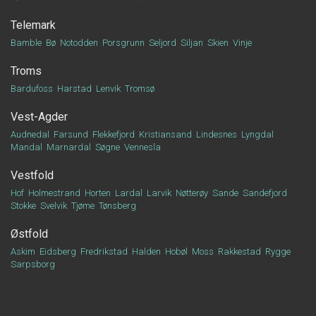
Telemark
Bamble
Bø
Notodden
Porsgrunn
Seljord
Siljan
Skien
Vinje
Troms
Bardufoss
Harstad
Lenvik
Tromsø
Vest-Agder
Audnedal
Farsund
Flekkefjord
Kristiansand
Lindesnes
Lyngdal
Mandal
Marnardal
Søgne
Vennesla
Vestfold
Hof
Holmestrand
Horten
Lardal
Larvik
Nøtterøy
Sande
Sandefjord
Stokke
Svelvik
Tjøme
Tønsberg
Østfold
Askim
Eidsberg
Fredrikstad
Halden
Hobøl
Moss
Rakkestad
Rygge
Sarpsborg