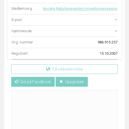
Medlemsorg.
Norske Naturterapeuters Hovedorganisasjon
E-post
–
Hjemmeside
–
Org. nummer
986 915 257
Registrert
15.10.2007
Få veibeskrivelse
Del på FaceBook
Oppgrader