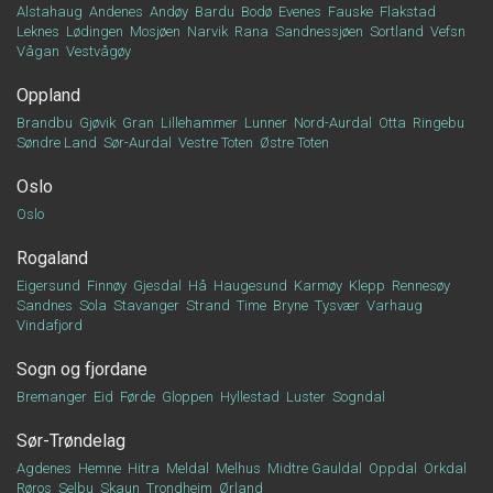
Alstahaug
Andenes
Andøy
Bardu
Bodø
Evenes
Fauske
Flakstad
Leknes
Lødingen
Mosjøen
Narvik
Rana
Sandnessjøen
Sortland
Vefsn
Vågan
Vestvågøy
Oppland
Brandbu
Gjøvik
Gran
Lillehammer
Lunner
Nord-Aurdal
Otta
Ringebu
Søndre Land
Sør-Aurdal
Vestre Toten
Østre Toten
Oslo
Oslo
Rogaland
Eigersund
Finnøy
Gjesdal
Hå
Haugesund
Karmøy
Klepp
Rennesøy
Sandnes
Sola
Stavanger
Strand
Time
Bryne
Tysvær
Varhaug
Vindafjord
Sogn og fjordane
Bremanger
Eid
Førde
Gloppen
Hyllestad
Luster
Sogndal
Sør-Trøndelag
Agdenes
Hemne
Hitra
Meldal
Melhus
Midtre Gauldal
Oppdal
Orkdal
Røros
Selbu
Skaun
Trondheim
Ørland