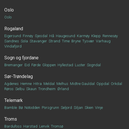
Oslo
Oslo
Rogaland
Eigersund
Finnøy
Gjesdal
Hå
Haugesund
Karmøy
Klepp
Rennesøy
Sandnes
Sola
Stavanger
Strand
Time
Bryne
Tysvær
Varhaug
Vindafjord
Sogn og fjordane
Bremanger
Eid
Førde
Gloppen
Hyllestad
Luster
Sogndal
Sør-Trøndelag
Agdenes
Hemne
Hitra
Meldal
Melhus
Midtre Gauldal
Oppdal
Orkdal
Røros
Selbu
Skaun
Trondheim
Ørland
Telemark
Bamble
Bø
Notodden
Porsgrunn
Seljord
Siljan
Skien
Vinje
Troms
Bardufoss
Harstad
Lenvik
Tromsø