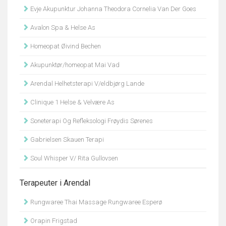
Evje Akupunktur Johanna Theodora Cornelia Van Der Goes
Avalon Spa & Helse As
Homeopat Øivind Bechen
Akupunktør/homeopat Mai Vad
Arendal Helhetsterapi V/eldbjørg Lande
Clinique 1 Helse & Velvære As
Soneterapi Og Refleksologi Frøydis Sørenes
Gabrielsen Skauen Terapi
Soul Whisper V/ Rita Gullovsen
Terapeuter i Arendal
Rungwaree Thai Massage Rungwaree Esperø
Orapin Frigstad