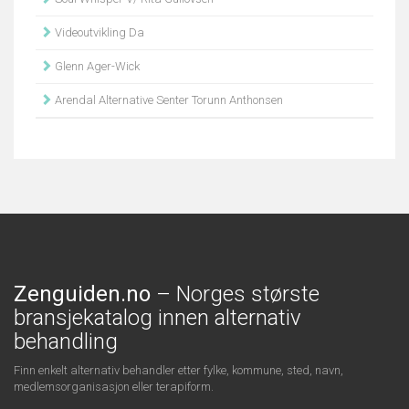
Videoutvikling Da
Glenn Ager-Wick
Arendal Alternative Senter Torunn Anthonsen
Zenguiden.no
– Norges største
bransjekatalog innen alternativ
behandling
Finn enkelt alternativ behandler etter fylke, kommune, sted, navn,
medlemsorganisasjon eller terapiform.