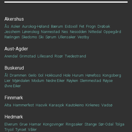
Akershus
Ås
Asker
Aurskog-Høland
Bærum
Eidsvoll
Fet
Frogn
Drøbak
Jessheim
Lørenskog
Nannestad
Nes
Nesodden
Nittedal
Oppegård
Rælingen
Skedsmo
Ski
Sørum
Ullensaker
Vestby
Aust-Agder
Arendal
Grimstad
Lillesand
Risør
Tvedestrand
Buskerud
Ål
Drammen
Geilo
Gol
Hokksund
Hole
Hurum
Hønefoss
Kongsberg
Lier
Mjøndalen
Modum
Nedre Eiker
Røyken
Slemmestad
Røyse
Øvre Eiker
Finnmark
Alta
Hammerfest
Hasvik
Karasjok
Kautokeino
Kirkenes
Vadsø
Hedmark
Elverum
Grue
Hamar
Kongsvinger
Ringsaker
Stange
Sør-Odal
Tolga
Trysil
Tynset
Våler