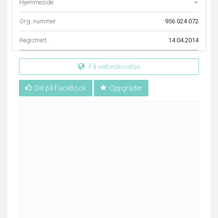
Hjemmeside
–
Org. nummer
956 024 072
Registrert
14.04.2014
Få veibeskrivelse
Del på FaceBook
Oppgrader