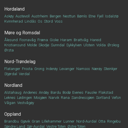
Hordaland
Askøy
Austevoll
Austrheim
Bergen
Nesttun
Bømlo
Etne
Fjell
Isdalstø
Kvinnherad
Lindås
Os
Stord
Voss
Møre og Romsdal
Ålesund
Fosnavåg
Fræna
Giske
Haram
Brattvåg
Hareid
Kristiansund
Molde
Skodje
Sunndal
Sykkylven
Ulstein
Volda
Ørskog
Ørsta
Nord-Trøndelag
Flatanger
Frosta
Grong
Inderøy
Levanger
Namsos
Nærøy
Steinkjer
Stjørdal
Verdal
Nordland
Alstahaug
Andenes
Andøy
Bardu
Bodø
Evenes
Fauske
Flakstad
Leknes
Lødingen
Mosjøen
Narvik
Rana
Sandnessjøen
Sortland
Vefsn
Vågan
Vestvågøy
Oppland
Brandbu
Gjøvik
Gran
Lillehammer
Lunner
Nord-Aurdal
Otta
Ringebu
Søndre Land
Sør-Aurdal
Vestre Toten
Østre Toten