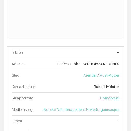
Telefon
–
Adresse
Peder Grubbes vei 16 4823 NEDENES
Sted
Arendal
/
Aust-Agder
Kontaktperson
Randi Hvidsten
Terapiformer
Homøopati
Medlemsorg.
Norske Naturterapeuters Hovedorganisasjon
E-post
–