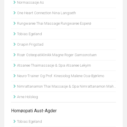
Normassasje As
One Heart Connection Nina Langseth
Rungwaree Thai Massage Rungwaree Esperø
Tobias Egeland
Orapin Frigstad
Risør Osteopatiklinikk Magne Roger Samsonstuen
Atsanee Thaimassasje & Spa Atsanee Lekyim
Neuro-Trainer Og Prof. Kinesiolog Malene Osa-Bjørkmo
Nimrattanamon Thai Massasje & Spa Nimrattanamon Mahanithinee
Arne Holskog
Homøopati Aust-Agder
Tobias Egeland