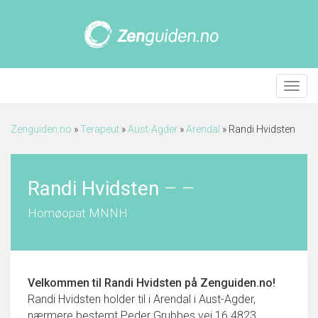
Meny
Zenguiden.no
»
Terapeut
»
Aust-Agder
»
Arendal
»
Randi Hvidsten
Randi Hvidsten
–
–
Homøopat MNNH
Velkommen til
Randi Hvidsten
på Zenguiden.no!
Randi Hvidsten holder til i Arendal i Aust-Agder,
nærmere bestemt Peder Grubbes vei 16 4823