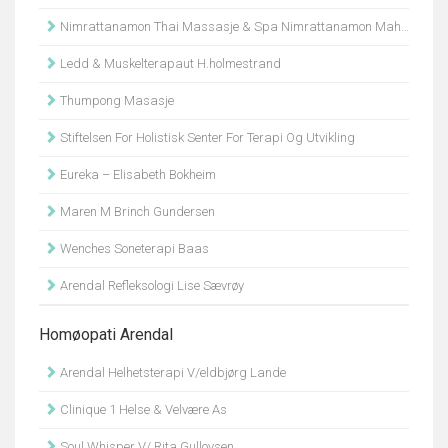
Nimrattanamon Thai Massasje & Spa Nimrattanamon Mahanithinee
Ledd & Muskelterapaut H.holmestrand
Thumpong Masasje
Stiftelsen For Holistisk Senter For Terapi Og Utvikling
Eureka – Elisabeth Bokheim
Maren M Brinch Gundersen
Wenches Soneterapi Baas
Arendal Refleksologi Lise Sævrøy
Homøopati Arendal
Arendal Helhetsterapi V/eldbjørg Lande
Clinique 1 Helse & Velvære As
Soul Whisper V/ Rita Gullovsen