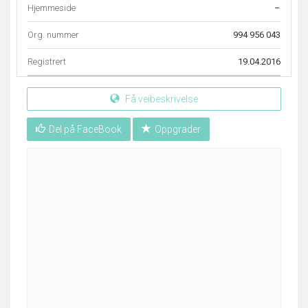
Hjemmeside
–
Org. nummer
994 956 043
Registrert
19.04.2016
Få veibeskrivelse
Del på FaceBook
Oppgrader