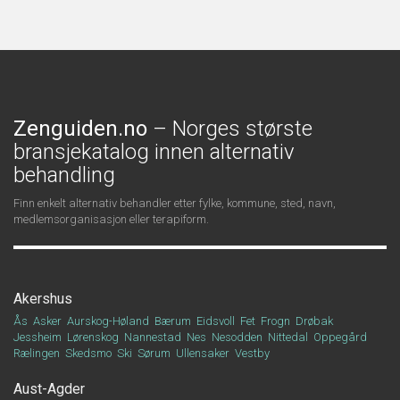
Zenguiden.no
– Norges største
bransjekatalog innen alternativ
behandling
Finn enkelt alternativ behandler etter fylke, kommune, sted, navn,
medlemsorganisasjon eller terapiform.
Akershus
Ås
Asker
Aurskog-Høland
Bærum
Eidsvoll
Fet
Frogn
Drøbak
Jessheim
Lørenskog
Nannestad
Nes
Nesodden
Nittedal
Oppegård
Rælingen
Skedsmo
Ski
Sørum
Ullensaker
Vestby
Aust-Agder