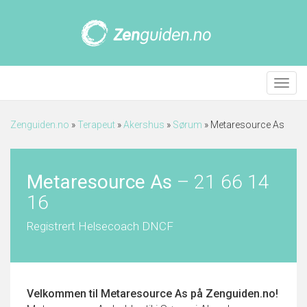
Meny
Zenguiden.no
»
Terapeut
»
Akershus
»
Sørum
»
Metaresource As
Metaresource As
–
21 66 14
16
Registrert Helsecoach DNCF
Velkommen til
Metaresource As
på Zenguiden.no!