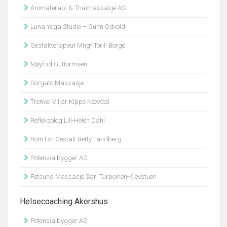
Aromaterapi & Thaimassasje AS
Luna Yoga Studio – Gunn Odvold
Gestaltterapeut Mngf Torill Borge
Møyfrid Guttormsen
Sorgato Massasje
Trenvel Viljar Kippe Nævdal
Refleksolog Lill-Helén Dahl
Rom For Gestalt Betty Tandberg
Potensialbygger AS
Fetsund Massasje Sari Turpeinen-Klevstuen
Helsecoaching Akershus
Potensialbygger AS