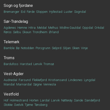
Sogn og fjordane
Bremanger
Eid
Førde
Gloppen
Hyllestad
Luster
Sogndal
Sør-Trøndelag
Agdenes
Hemne
Hitra
Meldal
Melhus
Midtre Gauldal
Oppdal
Orkdal
Røros
Selbu
Skaun
Trondheim
Ørland
Telemark
Bamble
Bø
Notodden
Porsgrunn
Seljord
Siljan
Skien
Vinje
Troms
Bardufoss
Harstad
Lenvik
Tromsø
Vest-Agder
Audnedal
Farsund
Flekkefjord
Kristiansand
Lindesnes
Lyngdal
Mandal
Marnardal
Søgne
Vennesla
Vestfold
Hof
Holmestrand
Horten
Lardal
Larvik
Nøtterøy
Sande
Sandefjord
Stokke
Svelvik
Tjøme
Tønsberg