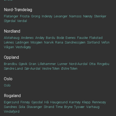
Nord-Trøndelag
Flatanger
Frosta
Grong
Inderøy
Levanger
Namsos
Nærøy
Steinkjer
Stjørdal
Verdal
Nordland
Alstahaug
Andenes
Andøy
Bardu
Bodø
Evenes
Fauske
Flakstad
Leknes
Lødingen
Mosjøen
Narvik
Rana
Sandnessjøen
Sortland
Vefsn
Vågan
Vestvågøy
Oppland
Brandbu
Gjøvik
Gran
Lillehammer
Lunner
Nord-Aurdal
Otta
Ringebu
Søndre Land
Sør-Aurdal
Vestre Toten
Østre Toten
Oslo
Oslo
Rogaland
Eigersund
Finnøy
Gjesdal
Hå
Haugesund
Karmøy
Klepp
Rennesøy
Sandnes
Sola
Stavanger
Strand
Time
Bryne
Tysvær
Varhaug
Vindafjord