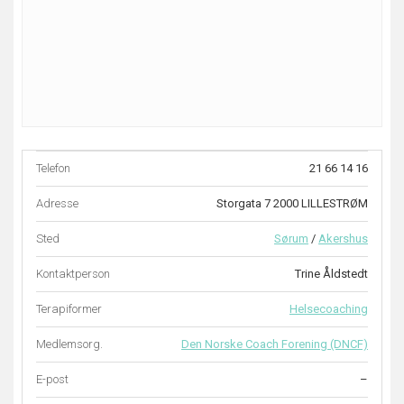
Telefon
21 66 14 16
Adresse
Storgata 7 2000 LILLESTRØM
Sted
Sørum
/
Akershus
Kontaktperson
Trine Åldstedt
Terapiformer
Helsecoaching
Medlemsorg.
Den Norske Coach Forening (DNCF)
E-post
–