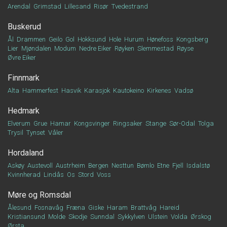
Arendal
Grimstad
Lillesand
Risør
Tvedestrand
Buskerud
Ål
Drammen
Geilo
Gol
Hokksund
Hole
Hurum
Hønefoss
Kongsberg
Lier
Mjøndalen
Modum
Nedre Eiker
Røyken
Slemmestad
Røyse
Øvre Eiker
Finnmark
Alta
Hammerfest
Hasvik
Karasjok
Kautokeino
Kirkenes
Vadsø
Hedmark
Elverum
Grue
Hamar
Kongsvinger
Ringsaker
Stange
Sør-Odal
Tolga
Trysil
Tynset
Våler
Hordaland
Askøy
Austevoll
Austrheim
Bergen
Nesttun
Bømlo
Etne
Fjell
Isdalstø
Kvinnherad
Lindås
Os
Stord
Voss
Møre og Romsdal
Ålesund
Fosnavåg
Fræna
Giske
Haram
Brattvåg
Hareid
Kristiansund
Molde
Skodje
Sunndal
Sykkylven
Ulstein
Volda
Ørskog
Ørsta