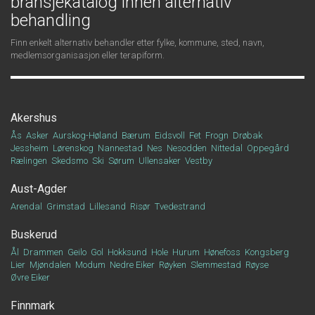
bransjekatalog innen alternativ
behandling
Finn enkelt alternativ behandler etter fylke, kommune, sted, navn,
medlemsorganisasjon eller terapiform.
Akershus
Ås
Asker
Aurskog-Høland
Bærum
Eidsvoll
Fet
Frogn
Drøbak
Jessheim
Lørenskog
Nannestad
Nes
Nesodden
Nittedal
Oppegård
Rælingen
Skedsmo
Ski
Sørum
Ullensaker
Vestby
Aust-Agder
Arendal
Grimstad
Lillesand
Risør
Tvedestrand
Buskerud
Ål
Drammen
Geilo
Gol
Hokksund
Hole
Hurum
Hønefoss
Kongsberg
Lier
Mjøndalen
Modum
Nedre Eiker
Røyken
Slemmestad
Røyse
Øvre Eiker
Finnmark