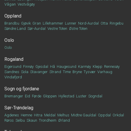
Vågan
Vestvågøy
Oppland
Brandbu
Gjøvik
Gran
Lillehammer
Lunner
Nord-Aurdal
Otta
Ringebu
Søndre Land
Sør-Aurdal
Vestre Toten
Østre Toten
Oslo
Oslo
Rogaland
Eigersund
Finnøy
Gjesdal
Hå
Haugesund
Karmøy
Klepp
Rennesøy
Sandnes
Sola
Stavanger
Strand
Time
Bryne
Tysvær
Varhaug
Vindafjord
Sogn og fjordane
Bremanger
Eid
Førde
Gloppen
Hyllestad
Luster
Sogndal
Sør-Trøndelag
Agdenes
Hemne
Hitra
Meldal
Melhus
Midtre Gauldal
Oppdal
Orkdal
Røros
Selbu
Skaun
Trondheim
Ørland