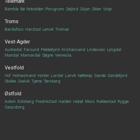
Telemark
Bamble
Bø
Notodden
Porsgrunn
Seljord
Siljan
Skien
Vinje
Troms
Bardufoss
Harstad
Lenvik
Tromsø
Vest-Agder
Audnedal
Farsund
Flekkefjord
Kristiansand
Lindesnes
Lyngdal
Mandal
Marnardal
Søgne
Vennesla
Vestfold
Hof
Holmestrand
Horten
Lardal
Larvik
Nøtterøy
Sande
Sandefjord
Stokke
Svelvik
Tjøme
Tønsberg
Østfold
Askim
Eidsberg
Fredrikstad
Halden
Hobøl
Moss
Rakkestad
Rygge
Sarpsborg