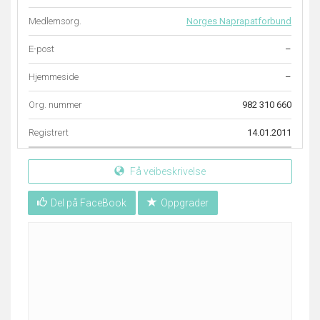
Medlemsorg.
Norges Naprapatforbund
E-post
–
Hjemmeside
–
Org. nummer
982 310 660
Registrert
14.01.2011
Få veibeskrivelse
Del på FaceBook
Oppgrader