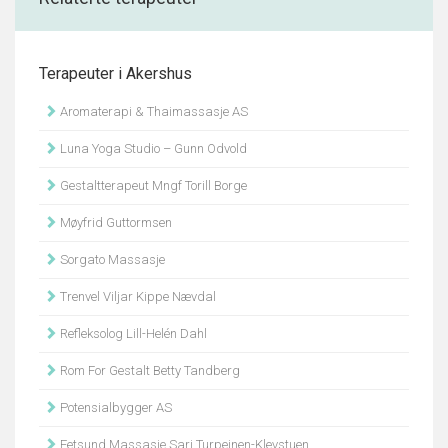
Terapeuter i Akershus
Aromaterapi & Thaimassasje AS
Luna Yoga Studio – Gunn Odvold
Gestaltterapeut Mngf Torill Borge
Møyfrid Guttormsen
Sorgato Massasje
Trenvel Viljar Kippe Nævdal
Refleksolog Lill-Helén Dahl
Rom For Gestalt Betty Tandberg
Potensialbygger AS
Fetsund Massasje Sari Turpeinen-Klevstuen