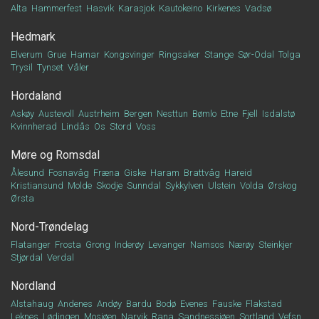
Alta
Hammerfest
Hasvik
Karasjok
Kautokeino
Kirkenes
Vadsø
Hedmark
Elverum
Grue
Hamar
Kongsvinger
Ringsaker
Stange
Sør-Odal
Tolga
Trysil
Tynset
Våler
Hordaland
Askøy
Austevoll
Austrheim
Bergen
Nesttun
Bømlo
Etne
Fjell
Isdalstø
Kvinnherad
Lindås
Os
Stord
Voss
Møre og Romsdal
Ålesund
Fosnavåg
Fræna
Giske
Haram
Brattvåg
Hareid
Kristiansund
Molde
Skodje
Sunndal
Sykkylven
Ulstein
Volda
Ørskog
Ørsta
Nord-Trøndelag
Flatanger
Frosta
Grong
Inderøy
Levanger
Namsos
Nærøy
Steinkjer
Stjørdal
Verdal
Nordland
Alstahaug
Andenes
Andøy
Bardu
Bodø
Evenes
Fauske
Flakstad
Leknes
Lødingen
Mosjøen
Narvik
Rana
Sandnessjøen
Sortland
Vefsn