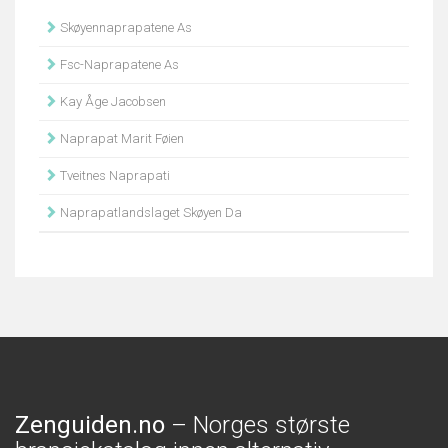
Skøyennaprapatene As
Fsc-Naprapatene As
Kay Åge Jacobsen
Naprapat Marit Føien
Tveitnes Naprapati
Naprapatlandslaget Skøyen Da
Zenguiden.no
– Norges største