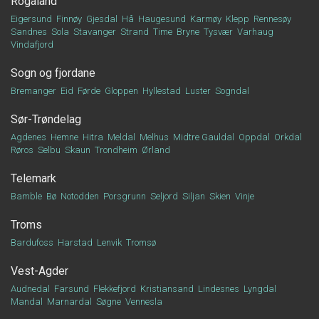
Rogaland
Eigersund
Finnøy
Gjesdal
Hå
Haugesund
Karmøy
Klepp
Rennesøy
Sandnes
Sola
Stavanger
Strand
Time
Bryne
Tysvær
Varhaug
Vindafjord
Sogn og fjordane
Bremanger
Eid
Førde
Gloppen
Hyllestad
Luster
Sogndal
Sør-Trøndelag
Agdenes
Hemne
Hitra
Meldal
Melhus
Midtre Gauldal
Oppdal
Orkdal
Røros
Selbu
Skaun
Trondheim
Ørland
Telemark
Bamble
Bø
Notodden
Porsgrunn
Seljord
Siljan
Skien
Vinje
Troms
Bardufoss
Harstad
Lenvik
Tromsø
Vest-Agder
Audnedal
Farsund
Flekkefjord
Kristiansand
Lindesnes
Lyngdal
Mandal
Marnardal
Søgne
Vennesla