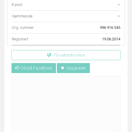
E-post
–
Hjemmeside
–
Org. nummer
996 916 545
Registrert
19.06.2014
Få veibeskrivelse
Del på FaceBook
Oppgrader