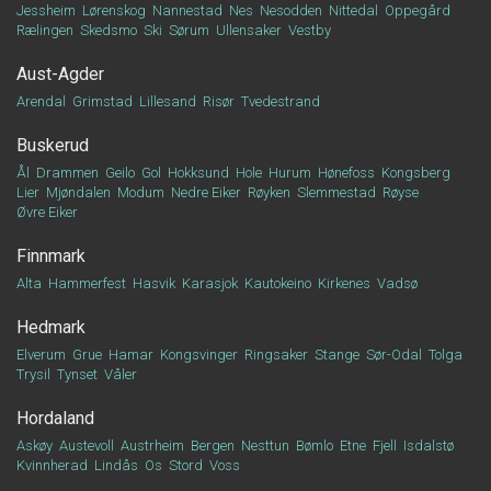
Jessheim
Lørenskog
Nannestad
Nes
Nesodden
Nittedal
Oppegård
Rælingen
Skedsmo
Ski
Sørum
Ullensaker
Vestby
Aust-Agder
Arendal
Grimstad
Lillesand
Risør
Tvedestrand
Buskerud
Ål
Drammen
Geilo
Gol
Hokksund
Hole
Hurum
Hønefoss
Kongsberg
Lier
Mjøndalen
Modum
Nedre Eiker
Røyken
Slemmestad
Røyse
Øvre Eiker
Finnmark
Alta
Hammerfest
Hasvik
Karasjok
Kautokeino
Kirkenes
Vadsø
Hedmark
Elverum
Grue
Hamar
Kongsvinger
Ringsaker
Stange
Sør-Odal
Tolga
Trysil
Tynset
Våler
Hordaland
Askøy
Austevoll
Austrheim
Bergen
Nesttun
Bømlo
Etne
Fjell
Isdalstø
Kvinnherad
Lindås
Os
Stord
Voss