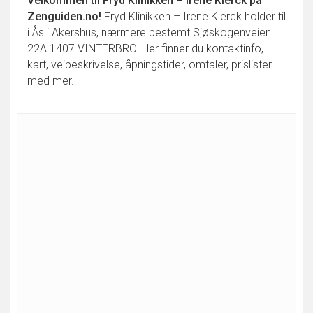
Velkommen til
Fryd Klinikken – Irene Klerck
på
Zenguiden.no!
Fryd Klinikken – Irene Klerck holder til
i Ås i Akershus, nærmere bestemt Sjøskogenveien
22A 1407 VINTERBRO. Her finner du kontaktinfo,
kart, veibeskrivelse, åpningstider, omtaler, prislister
med mer.