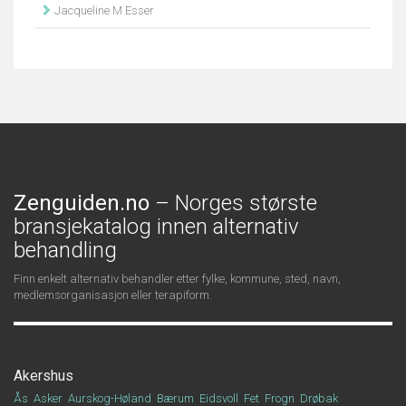
Jacqueline M Esser
Zenguiden.no
– Norges største
bransjekatalog innen alternativ
behandling
Finn enkelt alternativ behandler etter fylke, kommune, sted, navn,
medlemsorganisasjon eller terapiform.
Akershus
Ås
Asker
Aurskog-Høland
Bærum
Eidsvoll
Fet
Frogn
Drøbak