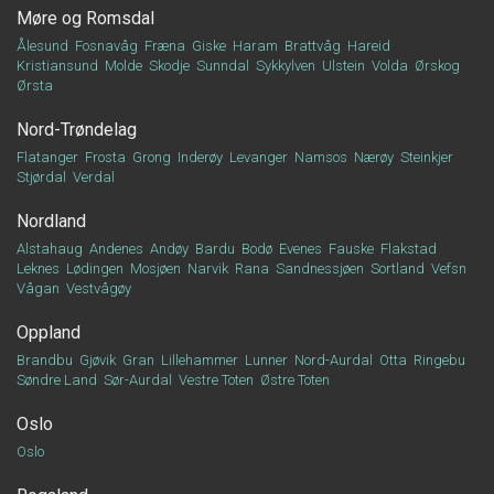
Møre og Romsdal
Ålesund
Fosnavåg
Fræna
Giske
Haram
Brattvåg
Hareid
Kristiansund
Molde
Skodje
Sunndal
Sykkylven
Ulstein
Volda
Ørskog
Ørsta
Nord-Trøndelag
Flatanger
Frosta
Grong
Inderøy
Levanger
Namsos
Nærøy
Steinkjer
Stjørdal
Verdal
Nordland
Alstahaug
Andenes
Andøy
Bardu
Bodø
Evenes
Fauske
Flakstad
Leknes
Lødingen
Mosjøen
Narvik
Rana
Sandnessjøen
Sortland
Vefsn
Vågan
Vestvågøy
Oppland
Brandbu
Gjøvik
Gran
Lillehammer
Lunner
Nord-Aurdal
Otta
Ringebu
Søndre Land
Sør-Aurdal
Vestre Toten
Østre Toten
Oslo
Oslo