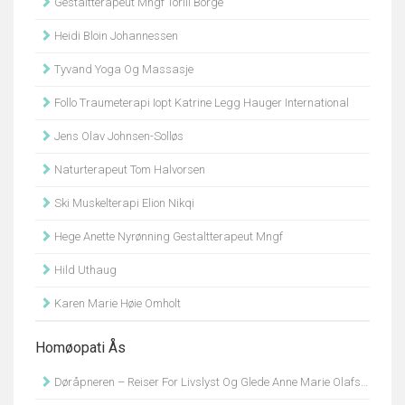
Gestaltterapeut Mngf Torill Borge
Heidi Bloin Johannessen
Tyvand Yoga Og Massasje
Follo Traumeterapi Iopt Katrine Legg Hauger International
Jens Olav Johnsen-Solløs
Naturterapeut Tom Halvorsen
Ski Muskelterapi Elion Nikqi
Hege Anette Nyrønning Gestaltterapeut Mngf
Hild Uthaug
Karen Marie Høie Omholt
Homøopati Ås
Døråpneren – Reiser For Livslyst Og Glede Anne Marie Olafsen Sander