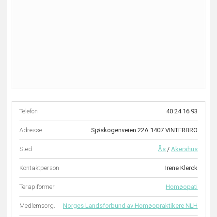
Telefon
40 24 16 93
Adresse
Sjøskogenveien 22A 1407 VINTERBRO
Sted
Ås
/
Akershus
Kontaktperson
Irene Klerck
Terapiformer
Homøopati
Medlemsorg.
Norges Landsforbund av Homøopraktikere NLH