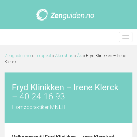
Meny
Zenguiden.no
»
Terapeut
»
Akershus
»
Ås
»
Fryd Klinikken – Irene
Klerck
Fryd Klinikken – Irene Klerck
–
40 24 16 93
Homøopraktiker MNLH