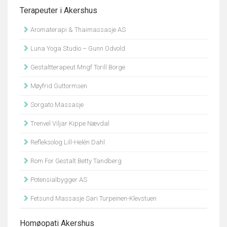
Terapeuter i Akershus
Aromaterapi & Thaimassasje AS
Luna Yoga Studio – Gunn Odvold
Gestaltterapeut Mngf Torill Borge
Møyfrid Guttormsen
Sorgato Massasje
Trenvel Viljar Kippe Nævdal
Refleksolog Lill-Helén Dahl
Rom For Gestalt Betty Tandberg
Potensialbygger AS
Fetsund Massasje Sari Turpeinen-Klevstuen
Homøopati Akershus