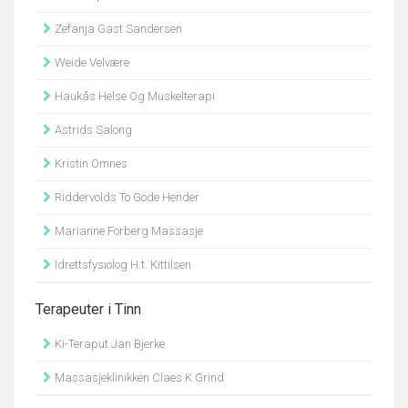
Zefanja Gast Sandersen
Weide Velvære
Haukås Helse Og Muskelterapi
Astrids Salong
Kristin Omnes
Riddervolds To Gode Hender
Marianne Forberg Massasje
Idrettsfysiolog H.t. Kittilsen
Terapeuter i Tinn
Ki-Teraput Jan Bjerke
Massasjeklinikken Claes K Grind