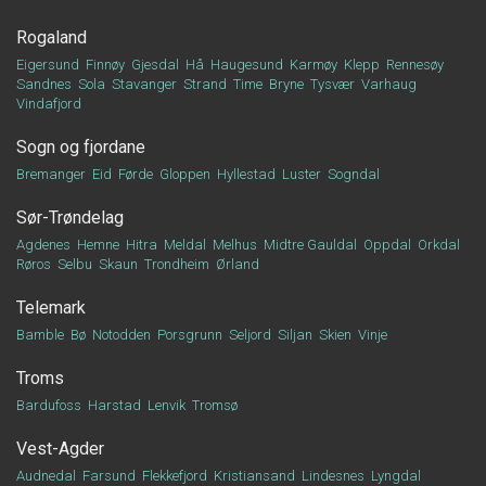
Rogaland
Eigersund
Finnøy
Gjesdal
Hå
Haugesund
Karmøy
Klepp
Rennesøy
Sandnes
Sola
Stavanger
Strand
Time
Bryne
Tysvær
Varhaug
Vindafjord
Sogn og fjordane
Bremanger
Eid
Førde
Gloppen
Hyllestad
Luster
Sogndal
Sør-Trøndelag
Agdenes
Hemne
Hitra
Meldal
Melhus
Midtre Gauldal
Oppdal
Orkdal
Røros
Selbu
Skaun
Trondheim
Ørland
Telemark
Bamble
Bø
Notodden
Porsgrunn
Seljord
Siljan
Skien
Vinje
Troms
Bardufoss
Harstad
Lenvik
Tromsø
Vest-Agder
Audnedal
Farsund
Flekkefjord
Kristiansand
Lindesnes
Lyngdal