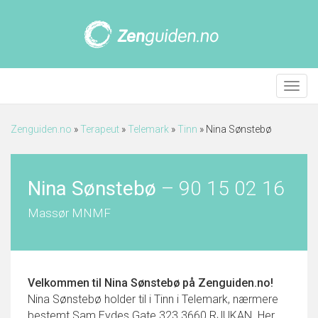
Meny
Zenguiden.no
»
Terapeut
»
Telemark
»
Tinn
»
Nina Sønstebø
Nina Sønstebø
–
90 15 02 16
Massør MNMF
Velkommen til
Nina Sønstebø
på Zenguiden.no!
Nina Sønstebø holder til i Tinn i Telemark, nærmere
bestemt Sam Eydes Gate 323 3660 RJUKAN. Her