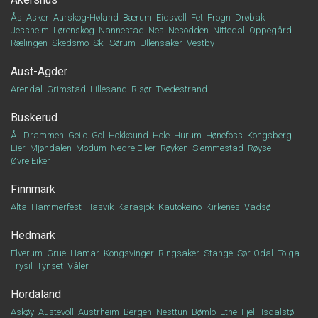
Ås
Asker
Aurskog-Høland
Bærum
Eidsvoll
Fet
Frogn
Drøbak
Jessheim
Lørenskog
Nannestad
Nes
Nesodden
Nittedal
Oppegård
Rælingen
Skedsmo
Ski
Sørum
Ullensaker
Vestby
Aust-Agder
Arendal
Grimstad
Lillesand
Risør
Tvedestrand
Buskerud
Ål
Drammen
Geilo
Gol
Hokksund
Hole
Hurum
Hønefoss
Kongsberg
Lier
Mjøndalen
Modum
Nedre Eiker
Røyken
Slemmestad
Røyse
Øvre Eiker
Finnmark
Alta
Hammerfest
Hasvik
Karasjok
Kautokeino
Kirkenes
Vadsø
Hedmark
Elverum
Grue
Hamar
Kongsvinger
Ringsaker
Stange
Sør-Odal
Tolga
Trysil
Tynset
Våler
Hordaland
Askøy
Austevoll
Austrheim
Bergen
Nesttun
Bømlo
Etne
Fjell
Isdalstø