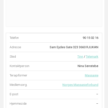
Telefon
90 15 02 16
Adresse
Sam Eydes Gate 323 3660 RJUKAN
Sted
Tinn
/
Telemark
Kontaktperson
Nina Sønstebø
Terapiformer
Massasje
Medlemsorg.
Norges Massasjeforbund
E-post
–
Hjemmeside
–