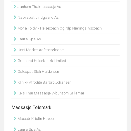
Janhom Thaimassasje As
Naprapat Lindgaard As
Mona Foldvik Helsecoach Og Nlp Næringslivscoach.
Laura Spa As
Unni Marker Adferdsøkonomi
Grenland Helseklinikk Limited
Osteopat Stefi Haldorsen
Klinikk Afrodite Barbro Johansen
Kei’s Thai Massasje V/bunsom Srilamai
Massasje Telemark
Massør Kristin Hovden
Laura Spa As