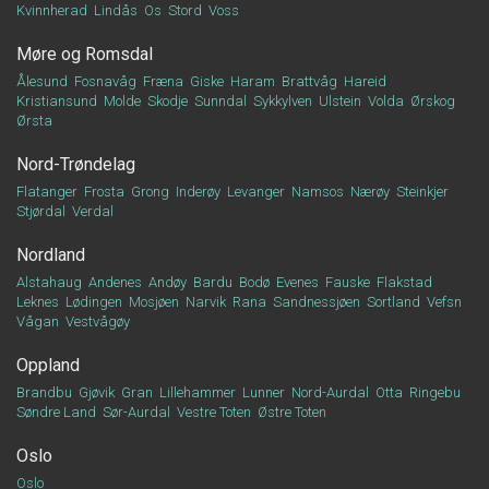
Kvinnherad
Lindås
Os
Stord
Voss
Møre og Romsdal
Ålesund
Fosnavåg
Fræna
Giske
Haram
Brattvåg
Hareid
Kristiansund
Molde
Skodje
Sunndal
Sykkylven
Ulstein
Volda
Ørskog
Ørsta
Nord-Trøndelag
Flatanger
Frosta
Grong
Inderøy
Levanger
Namsos
Nærøy
Steinkjer
Stjørdal
Verdal
Nordland
Alstahaug
Andenes
Andøy
Bardu
Bodø
Evenes
Fauske
Flakstad
Leknes
Lødingen
Mosjøen
Narvik
Rana
Sandnessjøen
Sortland
Vefsn
Vågan
Vestvågøy
Oppland
Brandbu
Gjøvik
Gran
Lillehammer
Lunner
Nord-Aurdal
Otta
Ringebu
Søndre Land
Sør-Aurdal
Vestre Toten
Østre Toten
Oslo
Oslo