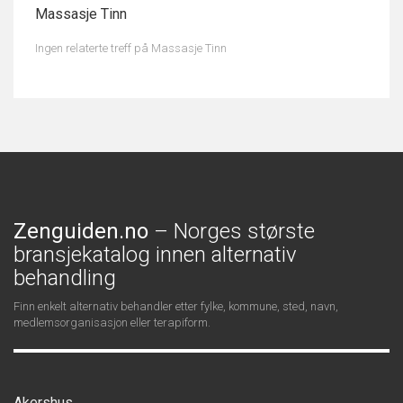
Massasje Tinn
Ingen relaterte treff på Massasje Tinn
Zenguiden.no
– Norges største
bransjekatalog innen alternativ
behandling
Finn enkelt alternativ behandler etter fylke, kommune, sted, navn,
medlemsorganisasjon eller terapiform.
Akershus