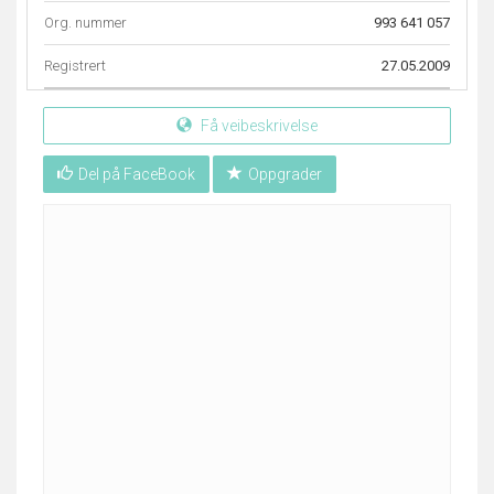
Org. nummer
993 641 057
Registrert
27.05.2009
Få veibeskrivelse
Del på FaceBook
Oppgrader