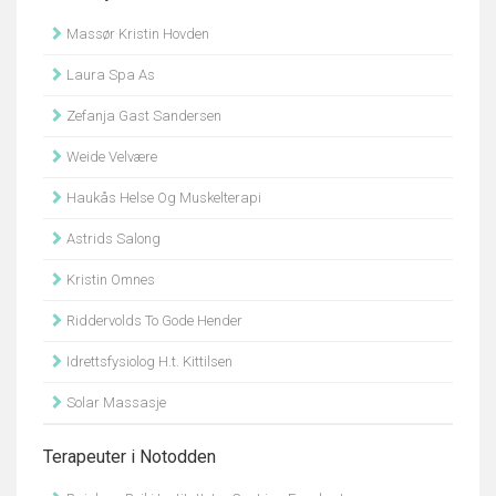
Massør Kristin Hovden
Laura Spa As
Zefanja Gast Sandersen
Weide Velvære
Haukås Helse Og Muskelterapi
Astrids Salong
Kristin Omnes
Riddervolds To Gode Hender
Idrettsfysiolog H.t. Kittilsen
Solar Massasje
Terapeuter i Notodden