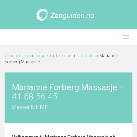
Meny
Zenguiden.no
»
Terapeut
»
Telemark
»
Notodden
»
Marianne
Forberg Massasje
Marianne Forberg Massasje
–
41 68 56 45
Massør MNMF