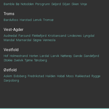
Bamble
Bø
Notodden
Porsgrunn
Seljord
Siljan
Skien
Vinje
Troms
Bardufoss
Harstad
Lenvik
Tromsø
Vest-Agder
Audnedal
Farsund
Flekkefjord
Kristiansand
Lindesnes
Lyngdal
Mandal
Marnardal
Søgne
Vennesla
Vestfold
Hof
Holmestrand
Horten
Lardal
Larvik
Nøtterøy
Sande
Sandefjord
Stokke
Svelvik
Tjøme
Tønsberg
Østfold
Askim
Eidsberg
Fredrikstad
Halden
Hobøl
Moss
Rakkestad
Rygge
Sarpsborg