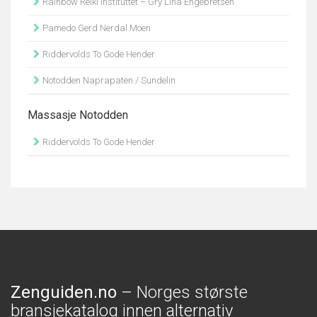
Rainbow Reiki Instituttet – Gry Lina Engebretsen
Pamedo Gerd Nerdal Moen
Riddervolds To Gode Hender
Notodden Naprapaten / Sundelin
Massasje Notodden
Riddervolds To Gode Hender
Zenguiden.no
– Norges største
bransjekatalog innen alternativ