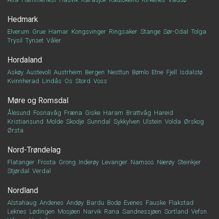
Hedmark
Elverum
Grue
Hamar
Kongsvinger
Ringsaker
Stange
Sør-Odal
Tolga
Trysil
Tynset
Våler
Hordaland
Askøy
Austevoll
Austrheim
Bergen
Nesttun
Bømlo
Etne
Fjell
Isdalstø
Kvinnherad
Lindås
Os
Stord
Voss
Møre og Romsdal
Ålesund
Fosnavåg
Fræna
Giske
Haram
Brattvåg
Hareid
Kristiansund
Molde
Skodje
Sunndal
Sykkylven
Ulstein
Volda
Ørskog
Ørsta
Nord-Trøndelag
Flatanger
Frosta
Grong
Inderøy
Levanger
Namsos
Nærøy
Steinkjer
Stjørdal
Verdal
Nordland
Alstahaug
Andenes
Andøy
Bardu
Bodø
Evenes
Fauske
Flakstad
Leknes
Lødingen
Mosjøen
Narvik
Rana
Sandnessjøen
Sortland
Vefsn