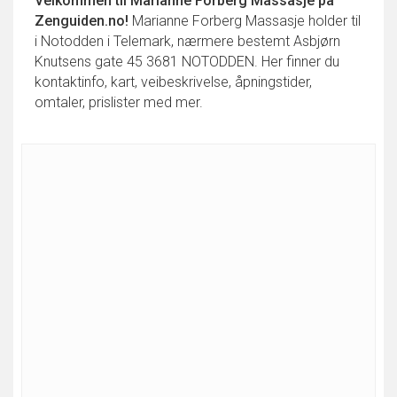
Velkommen til
Marianne Forberg Massasje
på
Zenguiden.no!
Marianne Forberg Massasje holder til
i Notodden i Telemark, nærmere bestemt Asbjørn
Knutsens gate 45 3681 NOTODDEN. Her finner du
kontaktinfo, kart, veibeskrivelse, åpningstider,
omtaler, prislister med mer.