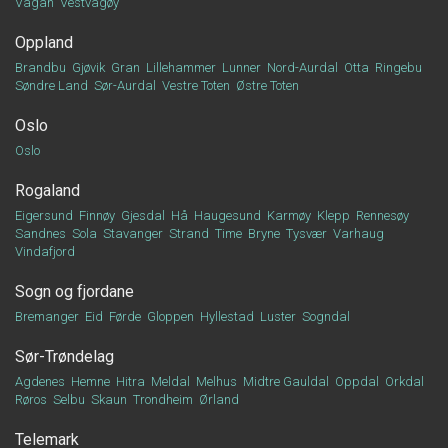
Vågan
Vestvågøy
Oppland
Brandbu
Gjøvik
Gran
Lillehammer
Lunner
Nord-Aurdal
Otta
Ringebu
Søndre Land
Sør-Aurdal
Vestre Toten
Østre Toten
Oslo
Oslo
Rogaland
Eigersund
Finnøy
Gjesdal
Hå
Haugesund
Karmøy
Klepp
Rennesøy
Sandnes
Sola
Stavanger
Strand
Time
Bryne
Tysvær
Varhaug
Vindafjord
Sogn og fjordane
Bremanger
Eid
Førde
Gloppen
Hyllestad
Luster
Sogndal
Sør-Trøndelag
Agdenes
Hemne
Hitra
Meldal
Melhus
Midtre Gauldal
Oppdal
Orkdal
Røros
Selbu
Skaun
Trondheim
Ørland
Telemark