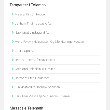
Terapeuter i Telemark
Massør Kristin Hovden
Janhom Thaimassasje As
Naprapat Lindgaard As
Mona Foldvik Helsecoach Og Nlp Næringslivscoach.
Laura Spa As
Unni Marker Adferdsøkonomi
Grenland Helseklinikk Limited
Osteopat Stefi Haldorsen
Klinikk Afrodite Barbro Johansen
Kei’s Thai Massasje V/bunsom Srilamai
Massasje Telemark