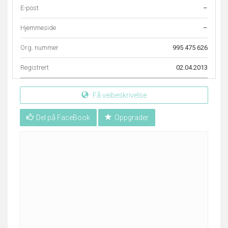
E-post
–
Hjemmeside
–
Org. nummer
995 475 626
Registrert
02.04.2013
Få veibeskrivelse
Del på FaceBook
Oppgrader