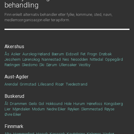
behandling
Finn enkelt alternativ behandler etter fylke, kommune, sted, navn,
medlemsorganisasjon eller terapiform.
Akershus
Ås
Asker
Aurskog-Høland
Bærum
Eidsvoll
Fet
Frogn
Drøbak
Jessheim
Lørenskog
Nannestad
Nes
Nesodden
Nittedal
Oppegård
Rælingen
Skedsmo
Ski
Sørum
Ullensaker
Vestby
Aust-Agder
Arendal
Grimstad
Lillesand
Risør
Tvedestrand
Buskerud
Ål
Drammen
Geilo
Gol
Hokksund
Hole
Hurum
Hønefoss
Kongsberg
Lier
Mjøndalen
Modum
Nedre Eiker
Røyken
Slemmestad
Røyse
Øvre Eiker
Finnmark
Alta
Hammerfest
Hasvik
Karasjok
Kautokeino
Kirkenes
Vadsø