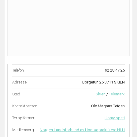
Telefon
92 28 47 25
Adresse
Borgetun 25 3711 SKIEN
Sted
Skien
/
Telemark
Kontaktperson
Ole Magnus Teigen
Terapiformer
Homøopati
Medlemsorg.
Norges Landsforbund av Homøopraktikere NLH