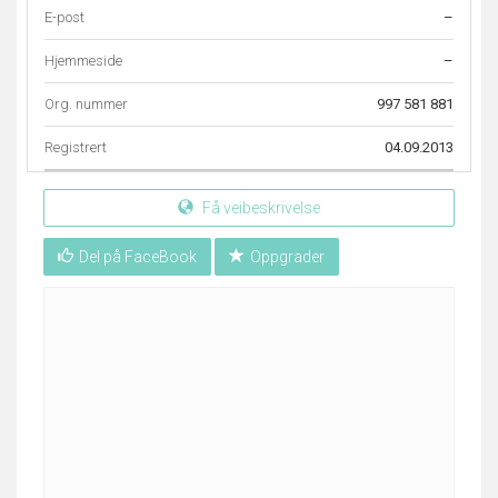
E-post
–
Hjemmeside
–
Org. nummer
997 581 881
Registrert
04.09.2013
Få veibeskrivelse
Del på FaceBook
Oppgrader