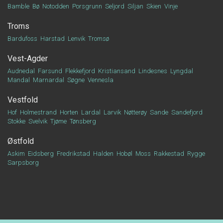
Bamble
Bø
Notodden
Porsgrunn
Seljord
Siljan
Skien
Vinje
Troms
Bardufoss
Harstad
Lenvik
Tromsø
Vest-Agder
Audnedal
Farsund
Flekkefjord
Kristiansand
Lindesnes
Lyngdal
Mandal
Marnardal
Søgne
Vennesla
Vestfold
Hof
Holmestrand
Horten
Lardal
Larvik
Nøtterøy
Sande
Sandefjord
Stokke
Svelvik
Tjøme
Tønsberg
Østfold
Askim
Eidsberg
Fredrikstad
Halden
Hobøl
Moss
Rakkestad
Rygge
Sarpsborg