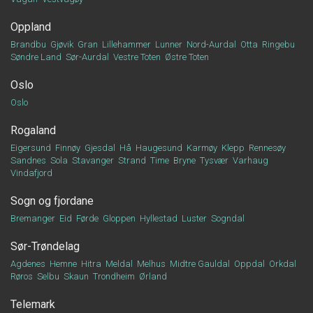
Oppland
Brandbu
Gjøvik
Gran
Lillehammer
Lunner
Nord-Aurdal
Otta
Ringebu
Søndre Land
Sør-Aurdal
Vestre Toten
Østre Toten
Oslo
Oslo
Rogaland
Eigersund
Finnøy
Gjesdal
Hå
Haugesund
Karmøy
Klepp
Rennesøy
Sandnes
Sola
Stavanger
Strand
Time
Bryne
Tysvær
Varhaug
Vindafjord
Sogn og fjordane
Bremanger
Eid
Førde
Gloppen
Hyllestad
Luster
Sogndal
Sør-Trøndelag
Agdenes
Hemne
Hitra
Meldal
Melhus
Midtre Gauldal
Oppdal
Orkdal
Røros
Selbu
Skaun
Trondheim
Ørland
Telemark