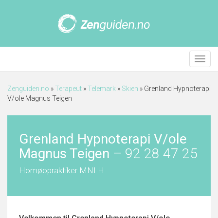
Meny
Zenguiden.no
»
Terapeut
»
Telemark
»
Skien
»
Grenland Hypnoterapi
V/ole Magnus Teigen
Grenland Hypnoterapi V/ole
Magnus Teigen
–
92 28 47 25
Homøopraktiker MNLH