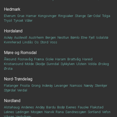
Hedmark
Elverum
Grue
Hamar
Kongsvinger
Ringsaker
Stange
Sør-Odal
Tolga
Trysil
Tynset
Våler
Hordaland
Askøy
Austevoll
Austrheim
Bergen
Nesttun
Bømlo
Etne
Fjell
Isdalstø
Kvinnherad
Lindås
Os
Stord
Voss
Møre og Romsdal
Ålesund
Fosnavåg
Fræna
Giske
Haram
Brattvåg
Hareid
Kristiansund
Molde
Skodje
Sunndal
Sykkylven
Ulstein
Volda
Ørskog
Ørsta
Nord-Trøndelag
Flatanger
Frosta
Grong
Inderøy
Levanger
Namsos
Nærøy
Steinkjer
Stjørdal
Verdal
Nordland
Alstahaug
Andenes
Andøy
Bardu
Bodø
Evenes
Fauske
Flakstad
Leknes
Lødingen
Mosjøen
Narvik
Rana
Sandnessjøen
Sortland
Vefsn
Vågan
Vestvågøy