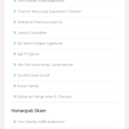
Unni Marker Adferdsøkonomi
Chomsri Massasje Suparporn Chomsri
Grenland Thaimassasje As
Janna Dalsbotten
Sol Tekstil Askjem Agenturer
Sjel Til Sjel As
Aku-Son Naturterapi Johannessen
Sundtco Even Sundt
Runar Førnes
Eduterapi Norge Anne G. Olavson
Homøopati Skien
Unni Marker Adferdsøkonomi