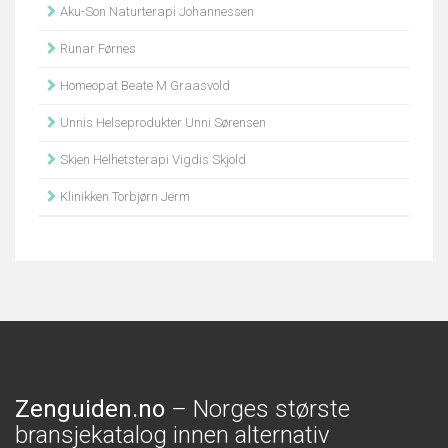
Aku-Son Naturterapi Johannessen
Runar Førnes
Homeopat Beate M Graasvold
Unnis Helseprodukter Unni Sørensen
Skien Helhetsterapi Vigdis Skjold
Klinikken Torbjørn Jerm
Zenguiden.no
– Norges største
bransjekatalog innen alternativ