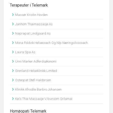
Terapeuter i Telemark
Massør Kristin Hovden
Janhom Thaimassasje As
Naprapat Lindgaard As
Mona Foldvik Helsecoach Og Nlp Næringslivscoach.
Laura Spa As
Unni Marker Adferdsøkonomi
Grenland Helseklinikk Limited
Osteopat Stefi Haldorsen
Klinikk Afrodite Barbro Johansen
Kei’s Thai Massasje V/bunsom Srilamai
Homøopati Telemark