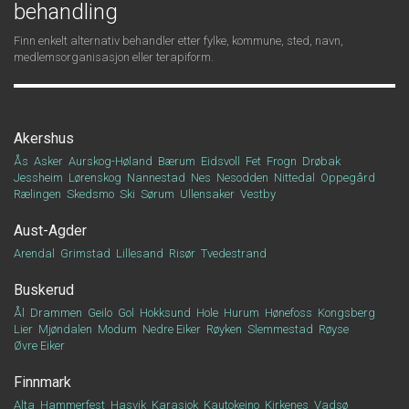
behandling
Finn enkelt alternativ behandler etter fylke, kommune, sted, navn,
medlemsorganisasjon eller terapiform.
Akershus
Ås
Asker
Aurskog-Høland
Bærum
Eidsvoll
Fet
Frogn
Drøbak
Jessheim
Lørenskog
Nannestad
Nes
Nesodden
Nittedal
Oppegård
Rælingen
Skedsmo
Ski
Sørum
Ullensaker
Vestby
Aust-Agder
Arendal
Grimstad
Lillesand
Risør
Tvedestrand
Buskerud
Ål
Drammen
Geilo
Gol
Hokksund
Hole
Hurum
Hønefoss
Kongsberg
Lier
Mjøndalen
Modum
Nedre Eiker
Røyken
Slemmestad
Røyse
Øvre Eiker
Finnmark
Alta
Hammerfest
Hasvik
Karasjok
Kautokeino
Kirkenes
Vadsø