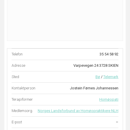
Telefon
35 54 58 92
Adresse
Varpevegen 24 3728 SKIEN
Sted
Bø
/
Telemark
Kontaktperson
Jostein Førnes Johannessen
Terapiformer
Homøopati
Medlemsorg.
Norges Landsforbund av Homøopraktikere NLH
E-post
–