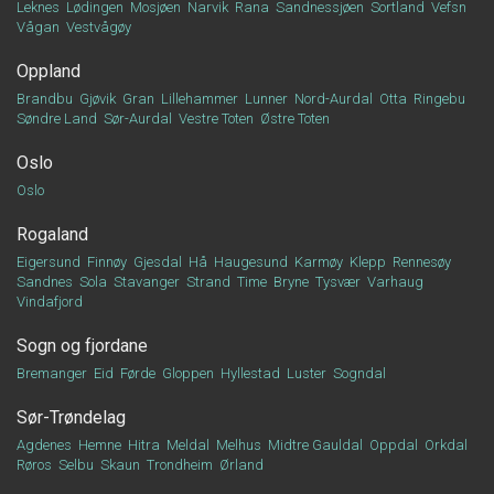
Leknes
Lødingen
Mosjøen
Narvik
Rana
Sandnessjøen
Sortland
Vefsn
Vågan
Vestvågøy
Oppland
Brandbu
Gjøvik
Gran
Lillehammer
Lunner
Nord-Aurdal
Otta
Ringebu
Søndre Land
Sør-Aurdal
Vestre Toten
Østre Toten
Oslo
Oslo
Rogaland
Eigersund
Finnøy
Gjesdal
Hå
Haugesund
Karmøy
Klepp
Rennesøy
Sandnes
Sola
Stavanger
Strand
Time
Bryne
Tysvær
Varhaug
Vindafjord
Sogn og fjordane
Bremanger
Eid
Førde
Gloppen
Hyllestad
Luster
Sogndal
Sør-Trøndelag
Agdenes
Hemne
Hitra
Meldal
Melhus
Midtre Gauldal
Oppdal
Orkdal
Røros
Selbu
Skaun
Trondheim
Ørland