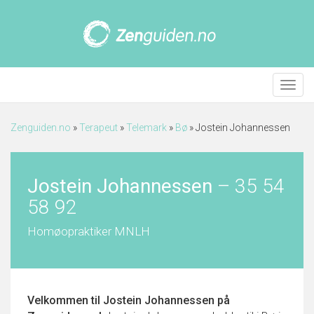
Meny
Zenguiden.no
»
Terapeut
»
Telemark
»
Bø
»
Jostein Johannessen
Jostein Johannessen
–
35 54
58 92
Homøopraktiker MNLH
Velkommen til
Jostein Johannessen
på