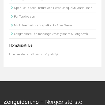
Open Lotus Acupuncture And Herbs Jacquelyn Marie Hahn
Per Tore Iversen
Midt- Telemark Naprapatklinikk Anne Skevik
Songthanat’s Thaimassage V/songthanat Muangpetch
Homøopati Bø
Ingen relaterte treff på Homøopati Bø
Zenguiden.no
– Norges største