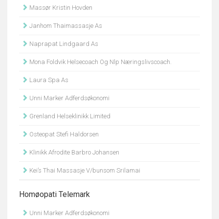
Massør Kristin Hovden
Janhom Thaimassasje As
Naprapat Lindgaard As
Mona Foldvik Helsecoach Og Nlp Næringslivscoach.
Laura Spa As
Unni Marker Adferdsøkonomi
Grenland Helseklinikk Limited
Osteopat Stefi Haldorsen
Klinikk Afrodite Barbro Johansen
Kei’s Thai Massasje V/bunsom Srilamai
Homøopati Telemark
Unni Marker Adferdsøkonomi