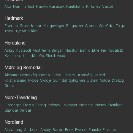
Alta
Hammerfest
Hasvik
Karasjok
Kautokeino
Kirkenes
Vadsø
Hedmark
Elverum
Grue
Hamar
Kongsvinger
Ringsaker
Stange
Sør-Odal
Tolga
Trysil
Tynset
Våler
Hordaland
Askøy
Austevoll
Austrheim
Bergen
Nesttun
Bømlo
Etne
Fjell
Isdalstø
Kvinnherad
Lindås
Os
Stord
Voss
Møre og Romsdal
Ålesund
Fosnavåg
Fræna
Giske
Haram
Brattvåg
Hareid
Kristiansund
Molde
Skodje
Sunndal
Sykkylven
Ulstein
Volda
Ørskog
Ørsta
Nord-Trøndelag
Flatanger
Frosta
Grong
Inderøy
Levanger
Namsos
Nærøy
Steinkjer
Stjørdal
Verdal
Nordland
Alstahaug
Andenes
Andøy
Bardu
Bodø
Evenes
Fauske
Flakstad