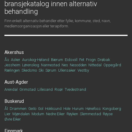
bransjekatalog innen alternativ
behandling
Finn enkelt alternativ behandler etter fylke, kommune, sted, navn,
medlemsorganisasjon eller terapiform.
Akershus
Ås
Asker
Aurskog-Høland
Bærum
Eidsvoll
Fet
Frogn
Drøbak
Jessheim
Lørenskog
Nannestad
Nes
Nesodden
Nittedal
Oppegård
Rælingen
Skedsmo
Ski
Sørum
Ullensaker
Vestby
Aust-Agder
Arendal
Grimstad
Lillesand
Risør
Tvedestrand
Buskerud
Ål
Drammen
Geilo
Gol
Hokksund
Hole
Hurum
Hønefoss
Kongsberg
Lier
Mjøndalen
Modum
Nedre Eiker
Røyken
Slemmestad
Røyse
Øvre Eiker
Finnmark