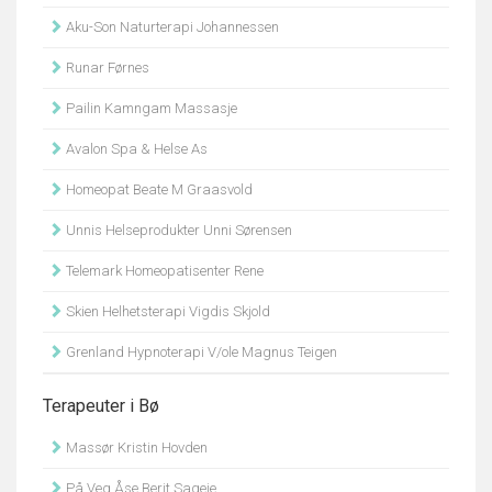
Aku-Son Naturterapi Johannessen
Runar Førnes
Pailin Kamngam Massasje
Avalon Spa & Helse As
Homeopat Beate M Graasvold
Unnis Helseprodukter Unni Sørensen
Telemark Homeopatisenter Rene
Skien Helhetsterapi Vigdis Skjold
Grenland Hypnoterapi V/ole Magnus Teigen
Terapeuter i Bø
Massør Kristin Hovden
På Veg Åse Berit Sageie