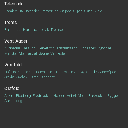
Telemark
Bamble
Bø
Notodden
Porsgrunn
Seljord
Siljan
Skien
Vinje
Troms
Bardufoss
Harstad
Lenvik
Tromsø
Vest-Agder
Audnedal
Farsund
Flekkefjord
Kristiansand
Lindesnes
Lyngdal
Mandal
Marnardal
Søgne
Vennesla
Vestfold
Hof
Holmestrand
Horten
Lardal
Larvik
Nøtterøy
Sande
Sandefjord
Stokke
Svelvik
Tjøme
Tønsberg
Østfold
Askim
Eidsberg
Fredrikstad
Halden
Hobøl
Moss
Rakkestad
Rygge
Sarpsborg