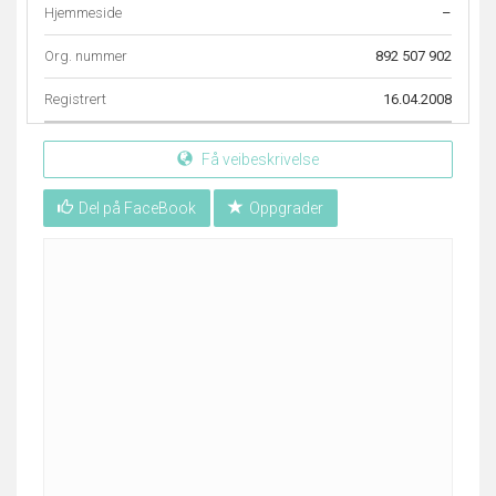
Hjemmeside
–
Org. nummer
892 507 902
Registrert
16.04.2008
Få veibeskrivelse
Del på FaceBook
Oppgrader