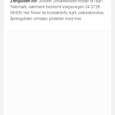
Zenguiden.no!
Jostein Johannessen holder til i Bø i
Telemark, nærmere bestemt Varpevegen 24 3728
SKIEN. Her finner du kontaktinfo, kart, veibeskrivelse,
åpningstider, omtaler, prislister med mer.