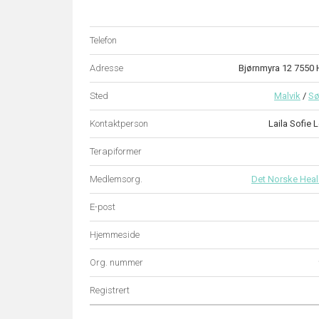
Telefon
Adresse
Bjørnmyra 12 755
Sted
Malvik
/
Sø
Kontaktperson
Laila Sofie
Terapiformer
Medlemsorg.
Det Norske Heal
E-post
Hjemmeside
Org. nummer
Registrert