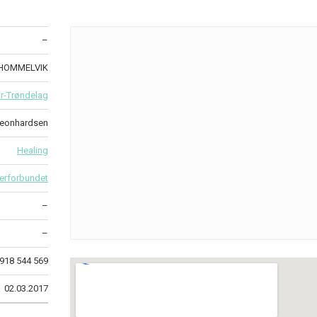
–
0 HOMMELVIK
r-Trøndelag
 Leonhardsen
Healing
erforbundet
–
–
918 544 569
02.03.2017