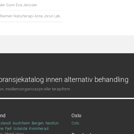
ler Gunn Eva Jenssen
lheimen Naturterapi Anne Jorun Løkken
ransjekatalog innen alternativ behandling
navn, medlemsorganisasjon eller terapiform.
and
Oslo
stevoll
Austrheim
Bergen
Nesttun
Oslo
ne
Fjell
Isdalstø
Kvinnherad
Os
Stord
Voss