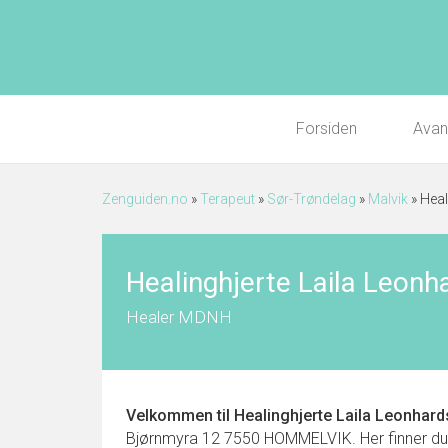
Forsiden
Avan
Zenguiden.no
»
Terapeut
»
Sør-Trøndelag
»
Malvik
»
Heal
Healinghjerte Laila Leonh
Healer MDNH
Velkommen til
Healinghjerte Laila Leonhar
Bjørnmyra 12 7550 HOMMELVIK. Her finner du kon