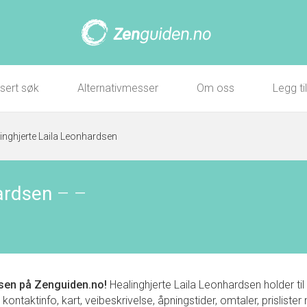
sert søk
Alternativmesser
Om oss
Legg ti
inghjerte Laila Leonhardsen
ardsen
–
–
dsen
på Zenguiden.no!
Healinghjerte Laila Leonhardsen holder ti
taktinfo, kart, veibeskrivelse, åpningstider, omtaler, prisliste