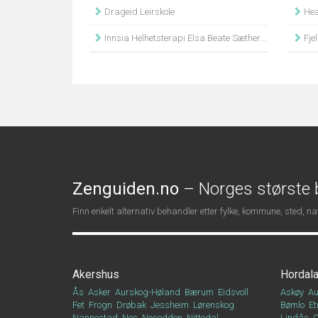
Drageid Leirskole
Hea
Innsia Helhetsterapi Elsa Beate Sætherbø
Fjel
Zenguiden.no
– Norges største b
Finn enkelt alternativ behandler etter fylke, kommune, sted, 
Akershus
Hordal
Ås
Asker
Aurskog-Høland
Bærum
Eidsvoll
Askøy
Au
Fet
Frogn
Drøbak
Jessheim
Lørenskog
Bømlo
Et
Nannestad
Nes
Nesodden
Nittedal
Lindås