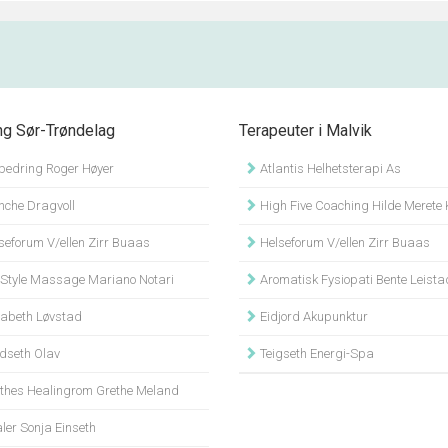
ng Sør-Trøndelag
Terapeuter i Malvik
bedring Roger Høyer
Atlantis Helhetsterapi As
che Dragvoll
High Five Coaching Hilde Merete Klu
seforum V/ellen Zirr Buaas
Helseforum V/ellen Zirr Buaas
Style Massage Mariano Notari
Aromatisk Fysiopati Bente Leista
sabeth Løvstad
Eidjord Akupunktur
dseth Olav
Teigseth Energi-Spa
thes Healingrom Grethe Meland
ler Sonja Einseth