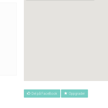
Del på FaceBook
Oppgrader