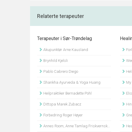
Relaterte terapeuter
Terapeuter i Sør-Trøndelag
Heali
Akupunktør Arne Kausland
For
Brynhild Kjelsli
Wen
Pablo Cabrero Diego
Hel
Shankha Ayurveda & Yoga Huang
My 
Heilpraktiker Bernadette Pohl
Eli
Dittspa Marek Zubacz
Hin
Forbedring Roger Høyer
Gre
Annes Room, Anne Tamlag Friskvernskonsulent
Hea