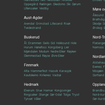
Oppegård
Rælingen
Skedsmo
Ski
Sørum
Ullensaker
Vestby
Møre o
Ålesund
Aust-Agder
Brattvåg
Arendal
Grimstad
Lillesand
Risør
Skodje
S
Tvedestrand
Ørskog
Buskerud
Nord-T
Ål
Drammen
Geilo
Gol
Hokksund
Hole
Flatange
Hurum
Hønefoss
Kongsberg
Lier
Namsos
Mjøndalen
Modum
Nedre Eiker
Røyken
Slemmestad
Røyse
Øvre Eiker
Nordla
Alstahau
Finnmark
Evenes
F
Alta
Hammerfest
Hasvik
Karasjok
Mosjøen
Kautokeino
Kirkenes
Vadsø
Sortland
Hedmark
Opplan
Elverum
Grue
Hamar
Kongsvinger
Brandbu
Ringsaker
Stange
Sør-Odal
Tolga
Trysil
Nord-Aur
Tynset
Våler
Sør-Aurd