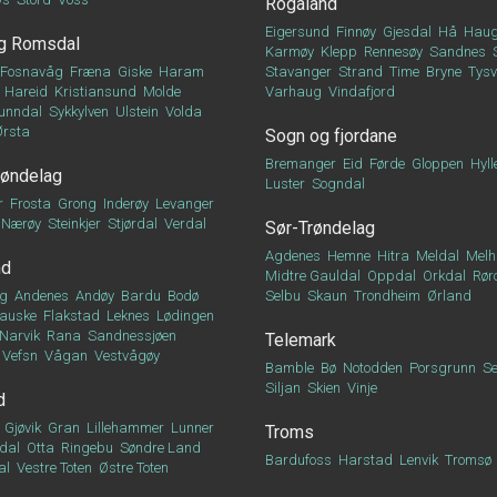
Rogaland
Eigersund
Finnøy
Gjesdal
Hå
Haug
g Romsdal
Karmøy
Klepp
Rennesøy
Sandnes
Fosnavåg
Fræna
Giske
Haram
Stavanger
Strand
Time
Bryne
Tys
Hareid
Kristiansund
Molde
Varhaug
Vindafjord
unndal
Sykkylven
Ulstein
Volda
Ørsta
Sogn og fjordane
Bremanger
Eid
Førde
Gloppen
Hyll
røndelag
Luster
Sogndal
r
Frosta
Grong
Inderøy
Levanger
Nærøy
Steinkjer
Stjørdal
Verdal
Sør-Trøndelag
Agdenes
Hemne
Hitra
Meldal
Melh
nd
Midtre Gauldal
Oppdal
Orkdal
Rør
g
Andenes
Andøy
Bardu
Bodø
Selbu
Skaun
Trondheim
Ørland
auske
Flakstad
Leknes
Lødingen
Narvik
Rana
Sandnessjøen
Telemark
Vefsn
Vågan
Vestvågøy
Bamble
Bø
Notodden
Porsgrunn
Se
Siljan
Skien
Vinje
d
Gjøvik
Gran
Lillehammer
Lunner
Troms
dal
Otta
Ringebu
Søndre Land
Bardufoss
Harstad
Lenvik
Tromsø
al
Vestre Toten
Østre Toten