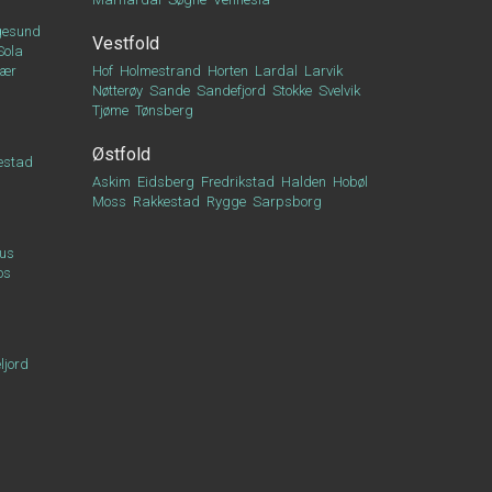
esund
Vestfold
Sola
vær
Hof
Holmestrand
Horten
Lardal
Larvik
Nøtterøy
Sande
Sandefjord
Stokke
Svelvik
Tjøme
Tønsberg
Østfold
estad
Askim
Eidsberg
Fredrikstad
Halden
Hobøl
Moss
Rakkestad
Rygge
Sarpsborg
us
os
ljord