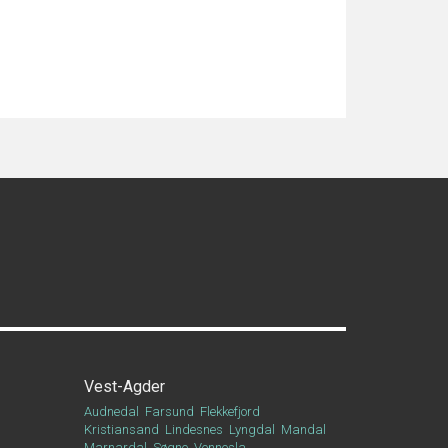
Vest-Agder
Audnedal
Farsund
Flekkefjord
Kristiansand
Lindesnes
Lyngdal
Mandal
Marnardal
Søgne
Vennesla