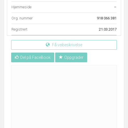
Hjemmeside
–
Org. nummer
918 066 381
Registrert
21.03.2017
Få veibeskrivelse
Del på FaceBook
Oppgrader