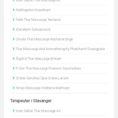
Wan Sabai Thai Massage As
Natthaphon Khankham
Tukki Thai Massasje, Nevland
Warakorn Suksawasdi
Chuda Thai Massasje Wipharat Enge
Thai Massasje And Aromatheraphy Phatcharin Duangpala
Ålgård Thai Massasje Eriksen
P Oon Thai Massasje Pranorm Gaustadnes
Oratai Sandnes Spa Oratai Larsen
Ninas Massasje Wattana Mathisen
Terapeuter i Stavanger
Wan Sabai Thai Massage As