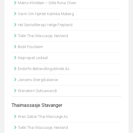
Matrix Klinikken – Gitte Runa Olsen
Varm Om Hjertet Katinka Moberg
Hel Gestaltterapi Helge Frøyland
Tukki Thai Massasje, Nevland
Bodil Fossheim
Naprapat Ledaal
Endorfin Behandlingsklinikk As
Jansens Energibalanse
Warakorn Suksawasdi
Thaimassasje Stavanger
Wan Sabai Thai Massage As
Tukki Thai Massasje, Nevland