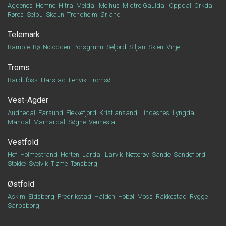
Agdenes
Hemne
Hitra
Meldal
Melhus
Midtre Gauldal
Oppdal
Orkdal
Røros
Selbu
Skaun
Trondheim
Ørland
Telemark
Bamble
Bø
Notodden
Porsgrunn
Seljord
Siljan
Skien
Vinje
Troms
Bardufoss
Harstad
Lenvik
Tromsø
Vest-Agder
Audnedal
Farsund
Flekkefjord
Kristiansand
Lindesnes
Lyngdal
Mandal
Marnardal
Søgne
Vennesla
Vestfold
Hof
Holmestrand
Horten
Lardal
Larvik
Nøtterøy
Sande
Sandefjord
Stokke
Svelvik
Tjøme
Tønsberg
Østfold
Askim
Eidsberg
Fredrikstad
Halden
Hobøl
Moss
Rakkestad
Rygge
Sarpsborg