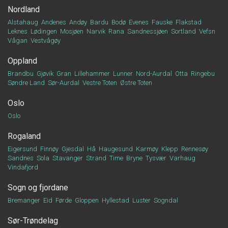
Nordland
Alstahaug
Andenes
Andøy
Bardu
Bodø
Evenes
Fauske
Flakstad
Leknes
Lødingen
Mosjøen
Narvik
Rana
Sandnessjøen
Sortland
Vefsn
Vågan
Vestvågøy
Oppland
Brandbu
Gjøvik
Gran
Lillehammer
Lunner
Nord-Aurdal
Otta
Ringebu
Søndre Land
Sør-Aurdal
Vestre Toten
Østre Toten
Oslo
Oslo
Rogaland
Eigersund
Finnøy
Gjesdal
Hå
Haugesund
Karmøy
Klepp
Rennesøy
Sandnes
Sola
Stavanger
Strand
Time
Bryne
Tysvær
Varhaug
Vindafjord
Sogn og fjordane
Bremanger
Eid
Førde
Gloppen
Hyllestad
Luster
Sogndal
Sør-Trøndelag