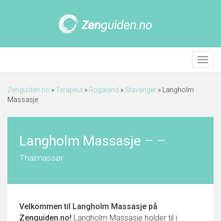
Meny
Zenguiden.no
»
Terapeut
»
Rogaland
»
Stavanger
»
Langholm
Massasje
Langholm Massasje
–
–
Thaimassør
Velkommen til
Langholm Massasje
på
Zenguiden.no!
Langholm Massasje holder til i