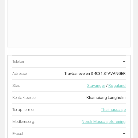
Telefon
–
Adresse
Travbaneveien 3 4031 STAVANGER
Sted
Stavanger
/
Rogaland
Kontaktperson
Khampiang Langholm
Terapiformer
Thaimassasje
Medlemsorg.
Norsk Massasjeforening
E-post
–