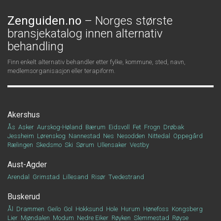
Zenguiden.no
– Norges største
bransjekatalog innen alternativ
behandling
Finn enkelt alternativ behandler etter fylke, kommune, sted, navn,
medlemsorganisasjon eller terapiform.
Akershus
Ås
Asker
Aurskog-Høland
Bærum
Eidsvoll
Fet
Frogn
Drøbak
Jessheim
Lørenskog
Nannestad
Nes
Nesodden
Nittedal
Oppegård
Rælingen
Skedsmo
Ski
Sørum
Ullensaker
Vestby
Aust-Agder
Arendal
Grimstad
Lillesand
Risør
Tvedestrand
Buskerud
Ål
Drammen
Geilo
Gol
Hokksund
Hole
Hurum
Hønefoss
Kongsberg
Lier
Mjøndalen
Modum
Nedre Eiker
Røyken
Slemmestad
Røyse