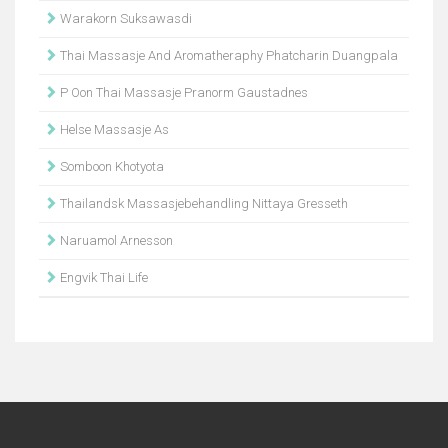
Warakorn Suksawasdi
Thai Massasje And Aromatheraphy Phatcharin Duangpala
P Oon Thai Massasje Pranorm Gaustadnes
Helse Massasje As
Somboon Khotyota
Thailandsk Massasjebehandling Nittaya Gresseth
Naruamol Arnesson
Engvik Thai Life