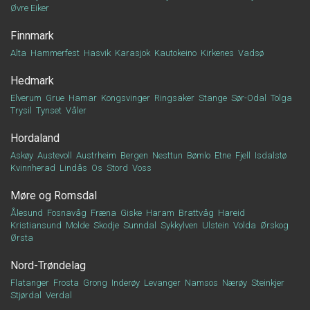
Øvre Eiker
Finnmark
Alta
Hammerfest
Hasvik
Karasjok
Kautokeino
Kirkenes
Vadsø
Hedmark
Elverum
Grue
Hamar
Kongsvinger
Ringsaker
Stange
Sør-Odal
Tolga
Trysil
Tynset
Våler
Hordaland
Askøy
Austevoll
Austrheim
Bergen
Nesttun
Bømlo
Etne
Fjell
Isdalstø
Kvinnherad
Lindås
Os
Stord
Voss
Møre og Romsdal
Ålesund
Fosnavåg
Fræna
Giske
Haram
Brattvåg
Hareid
Kristiansund
Molde
Skodje
Sunndal
Sykkylven
Ulstein
Volda
Ørskog
Ørsta
Nord-Trøndelag
Flatanger
Frosta
Grong
Inderøy
Levanger
Namsos
Nærøy
Steinkjer
Stjørdal
Verdal