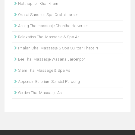
Natthaphon Khankham
Oratai Sandnes Spa Oratai Larsen
Anong Thaimassasje Chantha Halvorsen
Relaxation Thai Massasje & Spa As
Phalan Chai Massasje & Spa Sujittar Phaosiri
Bee Thai Massasje Wasana Jaroenpon
Siam Thai Massage & Spa As
Appensin Euforium Somdet Puiwong
Golden Thai Massasje As