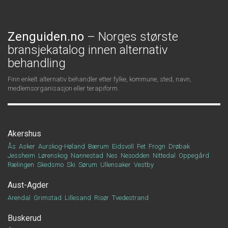
Zenguiden.no
– Norges største
bransjekatalog innen alternativ
behandling
Finn enkelt alternativ behandler etter fylke, kommune, sted, navn,
medlemsorganisasjon eller terapiform.
Akershus
Ås
Asker
Aurskog-Høland
Bærum
Eidsvoll
Fet
Frogn
Drøbak
Jessheim
Lørenskog
Nannestad
Nes
Nesodden
Nittedal
Oppegård
Rælingen
Skedsmo
Ski
Sørum
Ullensaker
Vestby
Aust-Agder
Arendal
Grimstad
Lillesand
Risør
Tvedestrand
Buskerud