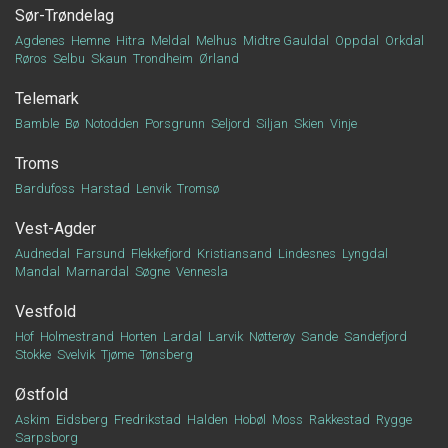
Sør-Trøndelag
Agdenes
Hemne
Hitra
Meldal
Melhus
Midtre Gauldal
Oppdal
Orkdal
Røros
Selbu
Skaun
Trondheim
Ørland
Telemark
Bamble
Bø
Notodden
Porsgrunn
Seljord
Siljan
Skien
Vinje
Troms
Bardufoss
Harstad
Lenvik
Tromsø
Vest-Agder
Audnedal
Farsund
Flekkefjord
Kristiansand
Lindesnes
Lyngdal
Mandal
Marnardal
Søgne
Vennesla
Vestfold
Hof
Holmestrand
Horten
Lardal
Larvik
Nøtterøy
Sande
Sandefjord
Stokke
Svelvik
Tjøme
Tønsberg
Østfold
Askim
Eidsberg
Fredrikstad
Halden
Hobøl
Moss
Rakkestad
Rygge
Sarpsborg