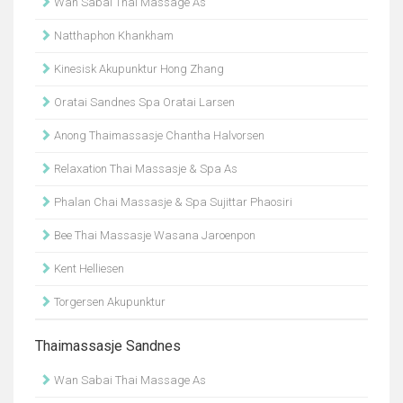
Wan Sabai Thai Massage As
Natthaphon Khankham
Kinesisk Akupunktur Hong Zhang
Oratai Sandnes Spa Oratai Larsen
Anong Thaimassasje Chantha Halvorsen
Relaxation Thai Massasje & Spa As
Phalan Chai Massasje & Spa Sujittar Phaosiri
Bee Thai Massasje Wasana Jaroenpon
Kent Helliesen
Torgersen Akupunktur
Thaimassasje Sandnes
Wan Sabai Thai Massage As