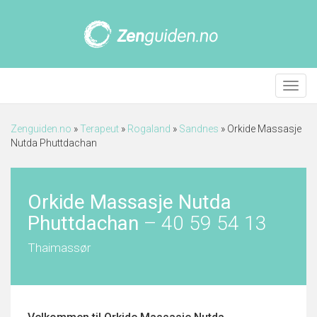
Meny
Zenguiden.no
»
Terapeut
»
Rogaland
»
Sandnes
»
Orkide Massasje
Nutda Phuttdachan
Orkide Massasje Nutda
Phuttdachan
–
40 59 54 13
Thaimassør