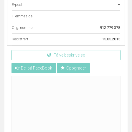
E-post
–
Hjemmeside
–
Org. nummer
912 779 378
Registrert
15.05.2015
Få veibeskrivelse
Del på FaceBook
Oppgrader