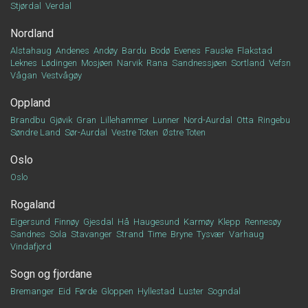
Stjørdal
Verdal
Nordland
Alstahaug
Andenes
Andøy
Bardu
Bodø
Evenes
Fauske
Flakstad
Leknes
Lødingen
Mosjøen
Narvik
Rana
Sandnessjøen
Sortland
Vefsn
Vågan
Vestvågøy
Oppland
Brandbu
Gjøvik
Gran
Lillehammer
Lunner
Nord-Aurdal
Otta
Ringebu
Søndre Land
Sør-Aurdal
Vestre Toten
Østre Toten
Oslo
Oslo
Rogaland
Eigersund
Finnøy
Gjesdal
Hå
Haugesund
Karmøy
Klepp
Rennesøy
Sandnes
Sola
Stavanger
Strand
Time
Bryne
Tysvær
Varhaug
Vindafjord
Sogn og fjordane
Bremanger
Eid
Førde
Gloppen
Hyllestad
Luster
Sogndal