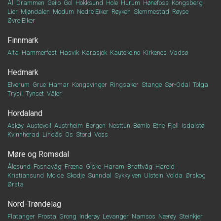
Ål
Drammen
Geilo
Gol
Hokksund
Hole
Hurum
Hønefoss
Kongsberg
Lier
Mjøndalen
Modum
Nedre Eiker
Røyken
Slemmestad
Røyse
Øvre Eiker
Finnmark
Alta
Hammerfest
Hasvik
Karasjok
Kautokeino
Kirkenes
Vadsø
Hedmark
Elverum
Grue
Hamar
Kongsvinger
Ringsaker
Stange
Sør-Odal
Tolga
Trysil
Tynset
Våler
Hordaland
Askøy
Austevoll
Austrheim
Bergen
Nesttun
Bømlo
Etne
Fjell
Isdalstø
Kvinnherad
Lindås
Os
Stord
Voss
Møre og Romsdal
Ålesund
Fosnavåg
Fræna
Giske
Haram
Brattvåg
Hareid
Kristiansund
Molde
Skodje
Sunndal
Sykkylven
Ulstein
Volda
Ørskog
Ørsta
Nord-Trøndelag
Flatanger
Frosta
Grong
Inderøy
Levanger
Namsos
Nærøy
Steinkjer