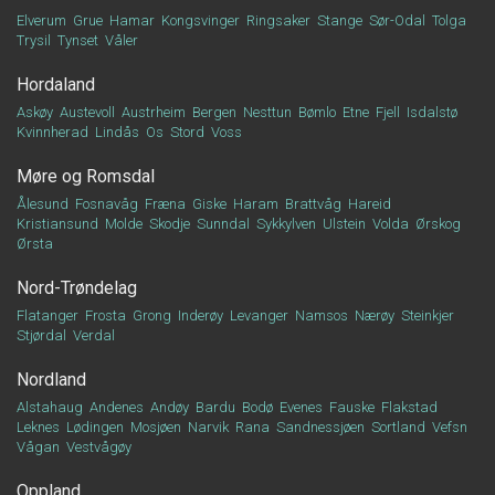
Elverum
Grue
Hamar
Kongsvinger
Ringsaker
Stange
Sør-Odal
Tolga
Trysil
Tynset
Våler
Hordaland
Askøy
Austevoll
Austrheim
Bergen
Nesttun
Bømlo
Etne
Fjell
Isdalstø
Kvinnherad
Lindås
Os
Stord
Voss
Møre og Romsdal
Ålesund
Fosnavåg
Fræna
Giske
Haram
Brattvåg
Hareid
Kristiansund
Molde
Skodje
Sunndal
Sykkylven
Ulstein
Volda
Ørskog
Ørsta
Nord-Trøndelag
Flatanger
Frosta
Grong
Inderøy
Levanger
Namsos
Nærøy
Steinkjer
Stjørdal
Verdal
Nordland
Alstahaug
Andenes
Andøy
Bardu
Bodø
Evenes
Fauske
Flakstad
Leknes
Lødingen
Mosjøen
Narvik
Rana
Sandnessjøen
Sortland
Vefsn
Vågan
Vestvågøy
Oppland