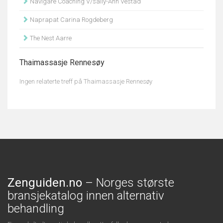
Navigare Coaching V/sally-Ann Vestad
Naprapat Carina Rogdeberg
The Nest Aarre
Thaimassasje Rennesøy
Ingen relaterte treff på Thaimassasje Rennesøy
Zenguiden.no
– Norges største
bransjekatalog innen alternativ
behandling