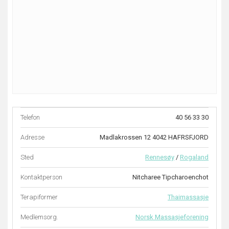
Telefon
40 56 33 30
Adresse
Madlakrossen 12 4042 HAFRSFJORD
Sted
Rennesøy
/
Rogaland
Kontaktperson
Nitcharee Tipcharoenchot
Terapiformer
Thaimassasje
Medlemsorg.
Norsk Massasjeforening