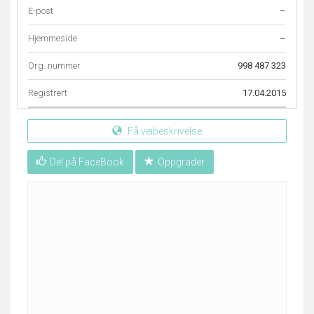
E-post
–
Hjemmeside
–
Org. nummer
998 487 323
Registrert
17.04.2015
Få veibeskrivelse
Del på FaceBook
Oppgrader