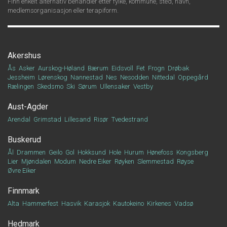
Finn enkelt alternativ behandler etter fylke, kommune, sted, navn,
medlemsorganisasjon eller terapiform.
Akershus
Ås
Asker
Aurskog-Høland
Bærum
Eidsvoll
Fet
Frogn
Drøbak
Jessheim
Lørenskog
Nannestad
Nes
Nesodden
Nittedal
Oppegård
Rælingen
Skedsmo
Ski
Sørum
Ullensaker
Vestby
Aust-Agder
Arendal
Grimstad
Lillesand
Risør
Tvedestrand
Buskerud
Ål
Drammen
Geilo
Gol
Hokksund
Hole
Hurum
Hønefoss
Kongsberg
Lier
Mjøndalen
Modum
Nedre Eiker
Røyken
Slemmestad
Røyse
Øvre Eiker
Finnmark
Alta
Hammerfest
Hasvik
Karasjok
Kautokeino
Kirkenes
Vadsø
Hedmark