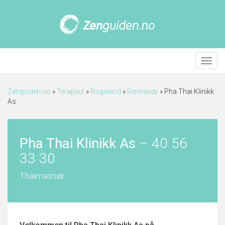
Meny
Zenguiden.no
»
Terapeut
»
Rogaland
»
Rennesøy
»
Pha Thai Klinikk
As
Pha Thai Klinikk As
–
40 56
33 30
Thaimassør