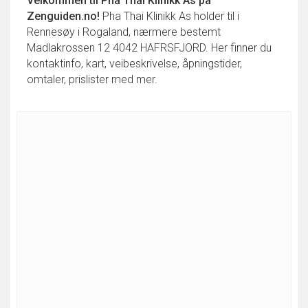
Velkommen til
Pha Thai Klinikk As
på
Zenguiden.no!
Pha Thai Klinikk As holder til i
Rennesøy i Rogaland, nærmere bestemt
Madlakrossen 12 4042 HAFRSFJORD. Her finner du
kontaktinfo, kart, veibeskrivelse, åpningstider,
omtaler, prislister med mer.