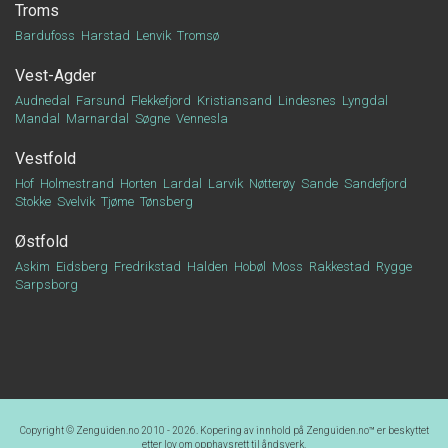
Troms
Bardufoss
Harstad
Lenvik
Tromsø
Vest-Agder
Audnedal
Farsund
Flekkefjord
Kristiansand
Lindesnes
Lyngdal
Mandal
Marnardal
Søgne
Vennesla
Vestfold
Hof
Holmestrand
Horten
Lardal
Larvik
Nøtterøy
Sande
Sandefjord
Stokke
Svelvik
Tjøme
Tønsberg
Østfold
Askim
Eidsberg
Fredrikstad
Halden
Hobøl
Moss
Rakkestad
Rygge
Sarpsborg
Copyright © Zenguiden.no 2010 - 2026. Kopering av innhold på
Zenguiden.no™
er beskyttet
etter lov om opphavsrett til åndsverk.