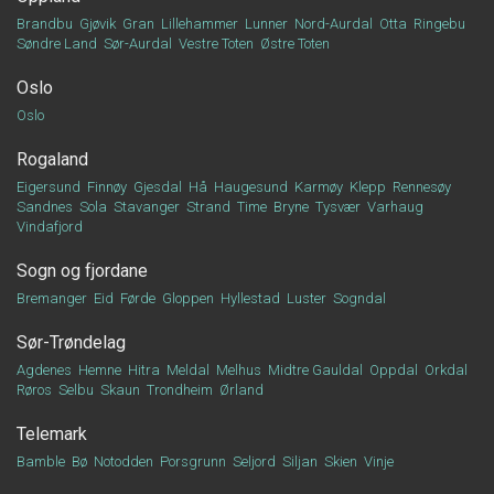
Brandbu
Gjøvik
Gran
Lillehammer
Lunner
Nord-Aurdal
Otta
Ringebu
Søndre Land
Sør-Aurdal
Vestre Toten
Østre Toten
Oslo
Oslo
Rogaland
Eigersund
Finnøy
Gjesdal
Hå
Haugesund
Karmøy
Klepp
Rennesøy
Sandnes
Sola
Stavanger
Strand
Time
Bryne
Tysvær
Varhaug
Vindafjord
Sogn og fjordane
Bremanger
Eid
Førde
Gloppen
Hyllestad
Luster
Sogndal
Sør-Trøndelag
Agdenes
Hemne
Hitra
Meldal
Melhus
Midtre Gauldal
Oppdal
Orkdal
Røros
Selbu
Skaun
Trondheim
Ørland
Telemark
Bamble
Bø
Notodden
Porsgrunn
Seljord
Siljan
Skien
Vinje