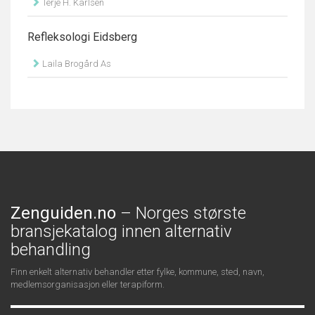
Terje H. Karlsen
Refleksologi Eidsberg
Laila Brogård As
Zenguiden.no
– Norges største
bransjekatalog innen alternativ
behandling
Finn enkelt alternativ behandler etter fylke, kommune, sted, navn,
medlemsorganisasjon eller terapiform.