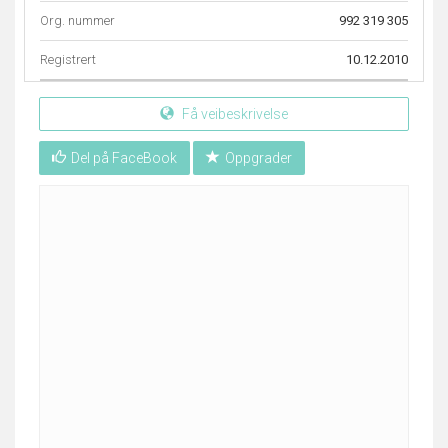
Org. nummer
992 319 305
Registrert
10.12.2010
Få veibeskrivelse
Del på FaceBook
Oppgrader