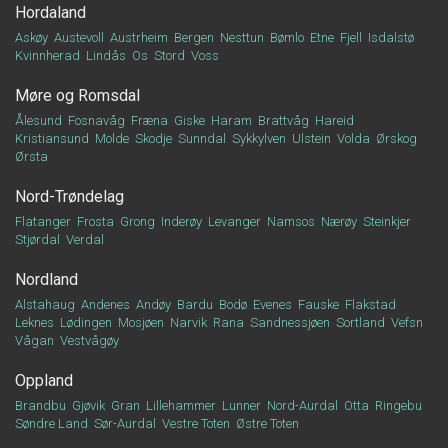
Hordaland
Askøy
Austevoll
Austrheim
Bergen
Nesttun
Bømlo
Etne
Fjell
Isdalstø
Kvinnherad
Lindås
Os
Stord
Voss
Møre og Romsdal
Ålesund
Fosnavåg
Fræna
Giske
Haram
Brattvåg
Hareid
Kristiansund
Molde
Skodje
Sunndal
Sykkylven
Ulstein
Volda
Ørskog
Ørsta
Nord-Trøndelag
Flatanger
Frosta
Grong
Inderøy
Levanger
Namsos
Nærøy
Steinkjer
Stjørdal
Verdal
Nordland
Alstahaug
Andenes
Andøy
Bardu
Bodø
Evenes
Fauske
Flakstad
Leknes
Lødingen
Mosjøen
Narvik
Rana
Sandnessjøen
Sortland
Vefsn
Vågan
Vestvågøy
Oppland
Brandbu
Gjøvik
Gran
Lillehammer
Lunner
Nord-Aurdal
Otta
Ringebu
Søndre Land
Sør-Aurdal
Vestre Toten
Østre Toten