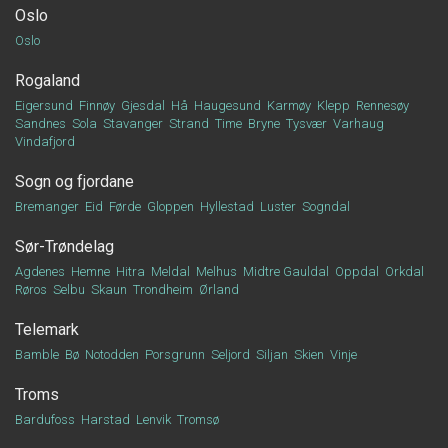
Oslo
Oslo
Rogaland
Eigersund
Finnøy
Gjesdal
Hå
Haugesund
Karmøy
Klepp
Rennesøy
Sandnes
Sola
Stavanger
Strand
Time
Bryne
Tysvær
Varhaug
Vindafjord
Sogn og fjordane
Bremanger
Eid
Førde
Gloppen
Hyllestad
Luster
Sogndal
Sør-Trøndelag
Agdenes
Hemne
Hitra
Meldal
Melhus
Midtre Gauldal
Oppdal
Orkdal
Røros
Selbu
Skaun
Trondheim
Ørland
Telemark
Bamble
Bø
Notodden
Porsgrunn
Seljord
Siljan
Skien
Vinje
Troms
Bardufoss
Harstad
Lenvik
Tromsø