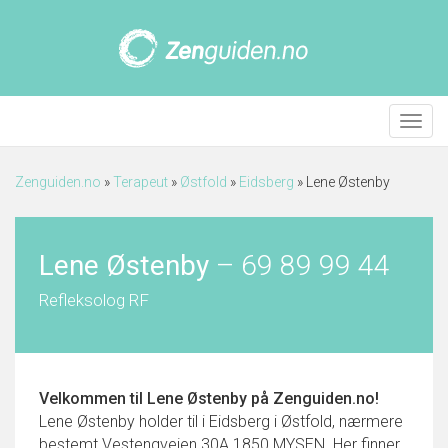
Meny
Zenguiden.no
»
Terapeut
»
Østfold
»
Eidsberg
»
Lene Østenby
Lene Østenby
–
69 89 99 44
Refleksolog RF
Velkommen til
Lene Østenby
på Zenguiden.no!
Lene Østenby holder til i Eidsberg i Østfold, nærmere
bestemt Vestengveien 30A 1850 MYSEN. Her finner