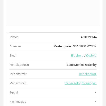
Telefon
69 89 99 44
Adresse
Vestengveien 30A 1850 MYSEN
Sted
Eidsberg
/
Østfold
Kontaktperson
Lene Monica Østenby
Terapiformer
Refleksologi
Medlemsorg.
Refleksologforeningen
E-post
–
Hjemmeside
–