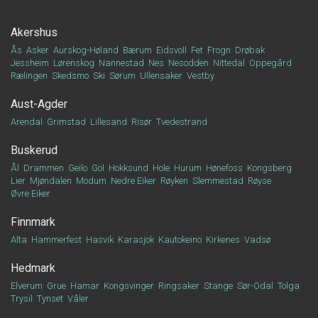
Akershus
Ås
Asker
Aurskog-Høland
Bærum
Eidsvoll
Fet
Frogn
Drøbak
Jessheim
Lørenskog
Nannestad
Nes
Nesodden
Nittedal
Oppegård
Rælingen
Skedsmo
Ski
Sørum
Ullensaker
Vestby
Aust-Agder
Arendal
Grimstad
Lillesand
Risør
Tvedestrand
Buskerud
Ål
Drammen
Geilo
Gol
Hokksund
Hole
Hurum
Hønefoss
Kongsberg
Lier
Mjøndalen
Modum
Nedre Eiker
Røyken
Slemmestad
Røyse
Øvre Eiker
Finnmark
Alta
Hammerfest
Hasvik
Karasjok
Kautokeino
Kirkenes
Vadsø
Hedmark
Elverum
Grue
Hamar
Kongsvinger
Ringsaker
Stange
Sør-Odal
Tolga
Trysil
Tynset
Våler