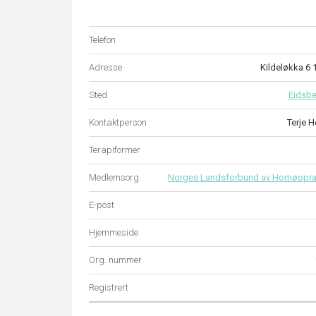
Telefon
Adresse
Kildeløkka 6
Sted
Eidsbe
Kontaktperson
Terje H
Terapiformer
Medlemsorg.
Norges Landsforbund av Homøopra
E-post
Hjemmeside
Org. nummer
Registrert