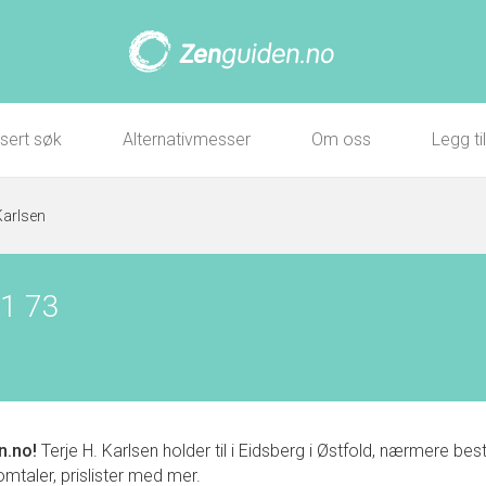
sert søk
Alternativmesser
Om oss
Legg ti
Karlsen
31 73
n.no!
Terje H. Karlsen holder til i Eidsberg i Østfold, nærmere b
 omtaler, prislister med mer.