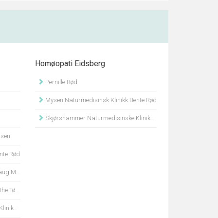
Homøopati Eidsberg
Pernille Rød
Mysen Naturmedisinsk Klinikk Bente Rød
Skjørshammer Naturmedisinske Klinikk Ingunn H Hensel
rsen
nte Rød
 Minge
Tørnby
 Hensel