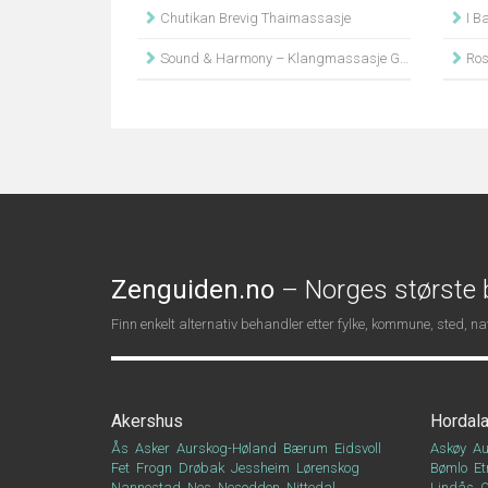
Chutikan Brevig Thaimassasje
I Bal
Sound & Harmony – Klangmassasje Gretka
Ros
Zenguiden.no
– Norges største b
Finn enkelt alternativ behandler etter fylke, kommune, sted, 
Akershus
Hordal
Ås
Asker
Aurskog-Høland
Bærum
Eidsvoll
Askøy
Au
Fet
Frogn
Drøbak
Jessheim
Lørenskog
Bømlo
Et
Nannestad
Nes
Nesodden
Nittedal
Lindås