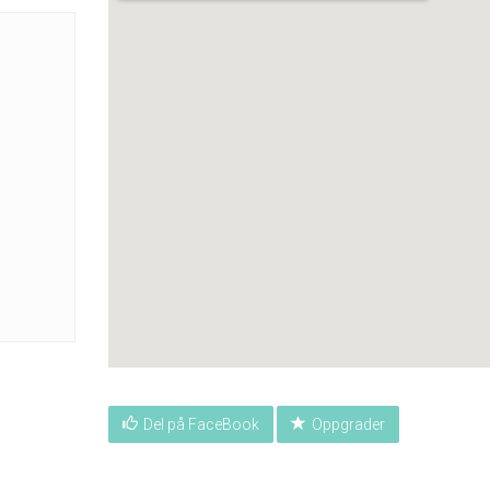
Del på FaceBook
Oppgrader