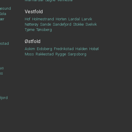
esund
Vestfold
Sola
vær
Hof
Holmestrand
Horten
Lardal
Larvik
Nøtterøy
Sande
Sandefjord
Stokke
Svelvik
Tjøme
Tønsberg
Østfold
estad
Askim
Eidsberg
Fredrikstad
Halden
Hobøl
Moss
Rakkestad
Rygge
Sarpsborg
us
os
ljord