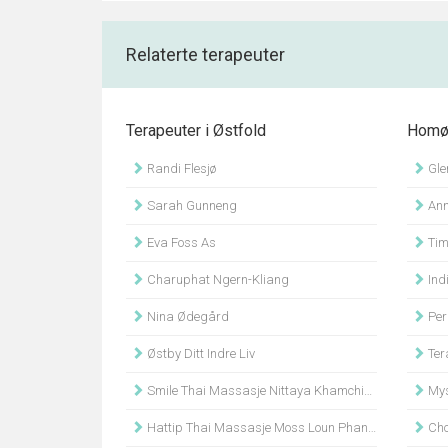
Relaterte terapeuter
Terapeuter i Østfold
Homøo
Randi Flesjø
Gle
Sarah Gunneng
Ann
Eva Foss As
Time
Charuphat Ngern-Kliang
Indi
Nina Ødegård
Pern
Østby Ditt Indre Liv
Ter
Smile Thai Massasje Nittaya Khamchiangta
Mys
Hattip Thai Massasje Moss Loun Phanouvongxay
Cho