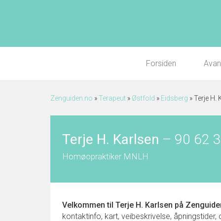
Forsiden
Avan
Zenguiden.no
»
Terapeut
»
Østfold
»
Eidsberg
»
Terje H. 
Terje H. Karlsen
–
90 62 
Homøopraktiker MNLH
Velkommen til
Terje H. Karlsen
på Zenguide
kontaktinfo, kart, veibeskrivelse, åpningstider,