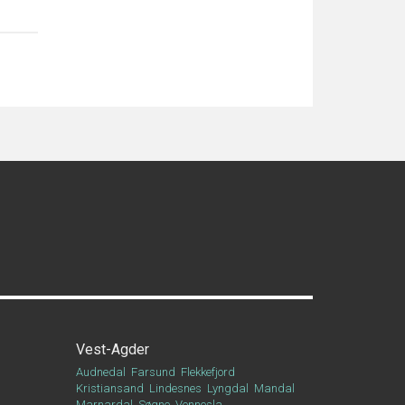
Vest-Agder
Audnedal
Farsund
Flekkefjord
Kristiansand
Lindesnes
Lyngdal
Mandal
Marnardal
Søgne
Vennesla