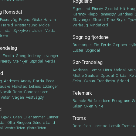
Rogaland
Eigersund
Finnøy
Gjesdal
Hå
Haug
g Romsdal
Karmøy
Klepp
Rennesøy
Sandnes
Fosnavåg
Fræna
Giske
Haram
Stavanger
Strand
Time
Bryne
Tys
Hareid
Kristiansund
Molde
Varhaug
Vindafjord
unndal
Sykkylven
Ulstein
Volda
Ørsta
Sogn og fjordane
Bremanger
Eid
Førde
Gloppen
Hyll
røndelag
Luster
Sogndal
r
Frosta
Grong
Inderøy
Levanger
Nærøy
Steinkjer
Stjørdal
Verdal
Sør-Trøndelag
Agdenes
Hemne
Hitra
Meldal
Melh
nd
Midtre Gauldal
Oppdal
Orkdal
Rør
g
Andenes
Andøy
Bardu
Bodø
Selbu
Skaun
Trondheim
Ørland
auske
Flakstad
Leknes
Lødingen
Narvik
Rana
Sandnessjøen
Telemark
Vefsn
Vågan
Vestvågøy
Bamble
Bø
Notodden
Porsgrunn
Se
Siljan
Skien
Vinje
d
Gjøvik
Gran
Lillehammer
Lunner
Troms
dal
Otta
Ringebu
Søndre Land
Bardufoss
Harstad
Lenvik
Tromsø
al
Vestre Toten
Østre Toten