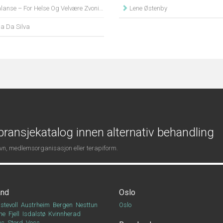
anse – For Helse Og Velvære Zvonimir Bosnjak
Lene Østenby
a Da Silva
ransjekatalog innen alternativ behandling
navn, medlemsorganisasjon eller terapiform.
and
Oslo
stevoll
Austrheim
Bergen
Nesttun
Oslo
ne
Fjell
Isdalstø
Kvinnherad
Os
Stord
Voss