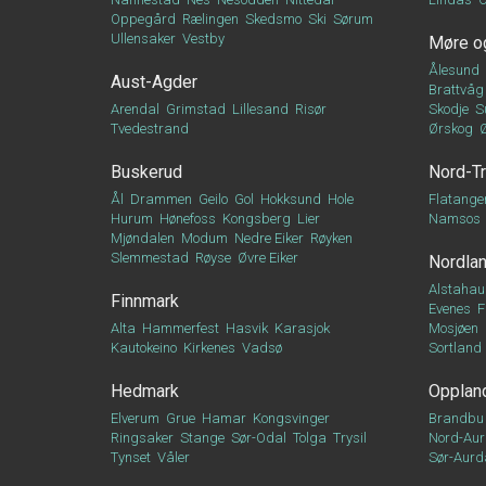
Oppegård
Rælingen
Skedsmo
Ski
Sørum
Ullensaker
Vestby
Møre o
Ålesund
Aust-Agder
Brattvåg
Arendal
Grimstad
Lillesand
Risør
Skodje
S
Tvedestrand
Ørskog
Buskerud
Nord-T
Ål
Drammen
Geilo
Gol
Hokksund
Hole
Flatange
Hurum
Hønefoss
Kongsberg
Lier
Namsos
Mjøndalen
Modum
Nedre Eiker
Røyken
Slemmestad
Røyse
Øvre Eiker
Nordla
Alstahau
Finnmark
Evenes
F
Alta
Hammerfest
Hasvik
Karasjok
Mosjøen
Kautokeino
Kirkenes
Vadsø
Sortland
Hedmark
Opplan
Elverum
Grue
Hamar
Kongsvinger
Brandbu
Ringsaker
Stange
Sør-Odal
Tolga
Trysil
Nord-Aur
Tynset
Våler
Sør-Aurd