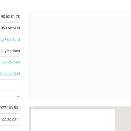
90 62 31 73
 1850 MYSEN
rg
/
Østfold
enry Karlsen
Homøopati
ktikere NLH
–
–
977 163 501
22.02.2011