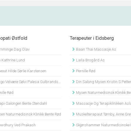
pati Østfold
Terapeuter i Eidsberg
mminge Dag Olav
Baan Thai Massasje As
 Kathrine Lund
Laila Brogård As
out Hilde Sørlie Karstensen
Pernille Rød
go Velvære Sølvi Palesa Gulbrandsen
Din Salong Mysen Kristin S Pette
ille Rød
Mysen Naturmedisinsk Klinikk Be
api-Salongen Bente Stendahl
Massasje Og Terapiklinikken Aslaug
en Naturmedisinsk Klinikk Bente Rød
Muskelterapaut Tørnby, Anne Grethe 
wdhury Ved Prakash
Skjørshammer Naturmedisinske Klinikk Ingunn H