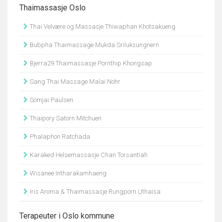
Thaimassasje Oslo
Thai Velvære og Massasje Thiwaphan Khotsakueng
Bubpha Thaimassage Mukda Sriluksungnern
Bjerra29 Thaimassasje Pornthip Khongsap
Sang Thai Massage Malai Nohr
Somjai Paulsen
Thaipory Satorn Mitchuen
Phalaphon Ratchada
Karaked Helsemassasje Chan Torsantiah
Wisanee Intharakamhaeng
Iris Aroma & Thaimassasje Rungporn Uthaisa
Terapeuter i Oslo kommune