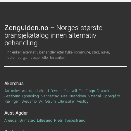
Zenguiden.no
– Norges største
bransjekatalog innen alternativ
behandling
Finn enkelt alternativ behandler etter fylke, kommune, sted, navn,
medlemsorganisasjon eller terapiform.
Akershus
Ås
Asker
Aurskog-Høland
Bærum
Eidsvoll
Fet
Frogn
Drøbak
Jessheim
Lørenskog
Nannestad
Nes
Nesodden
Nittedal
Oppegård
Rælingen
Skedsmo
Ski
Sørum
Ullensaker
Vestby
Aust-Agder
Arendal
Grimstad
Lillesand
Risør
Tvedestrand