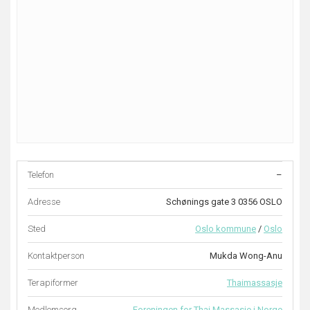
Telefon
–
Adresse
Schønings gate 3 0356 OSLO
Sted
Oslo kommune
/
Oslo
Kontaktperson
Mukda Wong-Anu
Terapiformer
Thaimassasje
Medlemsorg.
Foreningen for Thai Massasje i Norge