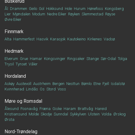
Buskerud
Ål
Drammen
Geilo
Gol
Hokksund
Hole
Hurum
Hønefoss
Kongsberg
Lier
Mjøndalen
Modum
Nedre Eiker
Røyken
Slemmestad
Røyse
Øvre Eiker
Finnmark
Alta
Hammerfest
Hasvik
Karasjok
Kautokeino
Kirkenes
Vadsø
Hedmark
Elverum
Grue
Hamar
Kongsvinger
Ringsaker
Stange
Sør-Odal
Tolga
Trysil
Tynset
Våler
Hordaland
Askøy
Austevoll
Austrheim
Bergen
Nesttun
Bømlo
Etne
Fjell
Isdalstø
Kvinnherad
Lindås
Os
Stord
Voss
Møre og Romsdal
Ålesund
Fosnavåg
Fræna
Giske
Haram
Brattvåg
Hareid
Kristiansund
Molde
Skodje
Sunndal
Sykkylven
Ulstein
Volda
Ørskog
Ørsta
Nord-Trøndelag