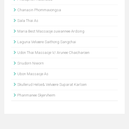
Chanasin Phommavongsa
Sala Thai As
Maria Best Massasje.suwannee Ardsing
Laguna Velvære Saithong Sangchai
Udon Thai Massasje V/ Arunee Chaicharoen
Sriudorn Niworn
Ubon Massasje As
Skullerud Helse& Velvære Suparat Karlsen
Phanmanee Skjervheim