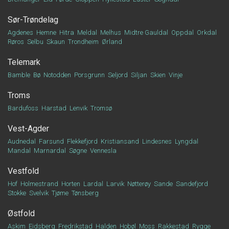
Sør-Trøndelag
Agdenes
Hemne
Hitra
Meldal
Melhus
Midtre Gauldal
Oppdal
Orkdal
Røros
Selbu
Skaun
Trondheim
Ørland
Telemark
Bamble
Bø
Notodden
Porsgrunn
Seljord
Siljan
Skien
Vinje
Troms
Bardufoss
Harstad
Lenvik
Tromsø
Vest-Agder
Audnedal
Farsund
Flekkefjord
Kristiansand
Lindesnes
Lyngdal
Mandal
Marnardal
Søgne
Vennesla
Vestfold
Hof
Holmestrand
Horten
Lardal
Larvik
Nøtterøy
Sande
Sandefjord
Stokke
Svelvik
Tjøme
Tønsberg
Østfold
Askim
Eidsberg
Fredrikstad
Halden
Hobøl
Moss
Rakkestad
Rygge