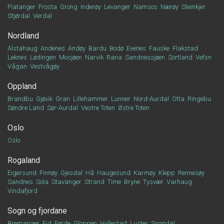
Flatanger
Frosta
Grong
Inderøy
Levanger
Namsos
Nærøy
Steinkjer
Stjørdal
Verdal
Nordland
Alstahaug
Andenes
Andøy
Bardu
Bodø
Evenes
Fauske
Flakstad
Leknes
Lødingen
Mosjøen
Narvik
Rana
Sandnessjøen
Sortland
Vefsn
Vågan
Vestvågøy
Oppland
Brandbu
Gjøvik
Gran
Lillehammer
Lunner
Nord-Aurdal
Otta
Ringebu
Søndre Land
Sør-Aurdal
Vestre Toten
Østre Toten
Oslo
Oslo
Rogaland
Eigersund
Finnøy
Gjesdal
Hå
Haugesund
Karmøy
Klepp
Rennesøy
Sandnes
Sola
Stavanger
Strand
Time
Bryne
Tysvær
Varhaug
Vindafjord
Sogn og fjordane
Bremanger
Eid
Førde
Gloppen
Hyllestad
Luster
Sogndal