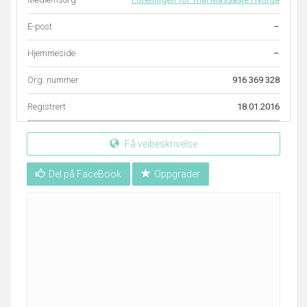
E-post
–
Hjemmeside
–
Org. nummer
916 369 328
Registrert
18.01.2016
Få veibeskrivelse
Del på FaceBook
Oppgrader