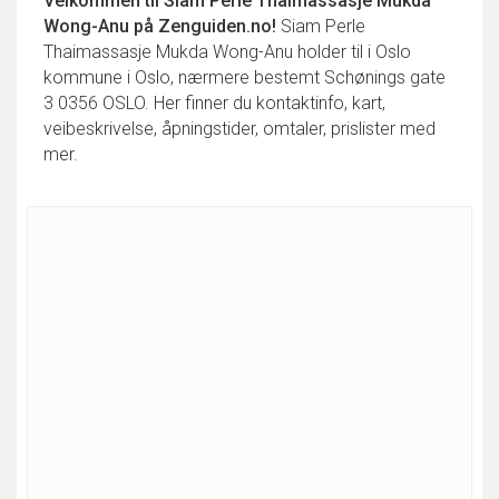
Velkommen til
Siam Perle Thaimassasje Mukda
Wong-Anu
på Zenguiden.no!
Siam Perle
Thaimassasje Mukda Wong-Anu holder til i Oslo
kommune i Oslo, nærmere bestemt Schønings gate
3 0356 OSLO. Her finner du kontaktinfo, kart,
veibeskrivelse, åpningstider, omtaler, prislister med
mer.