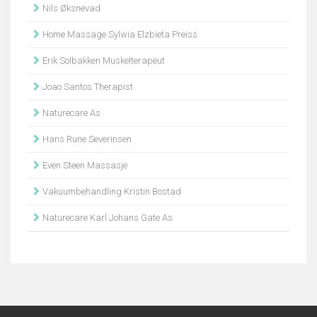
Nils Øksnevad
Home Massage Sylwia Elzbieta Preiss
Erik Solbakken Muskelterapeut
Joao Santos Therapist
Naturecare As
Hans Rune Severinsen
Even Steen Massasje
Vakuumbehandling Kristin Bostad
Naturecare Karl Johans Gate As