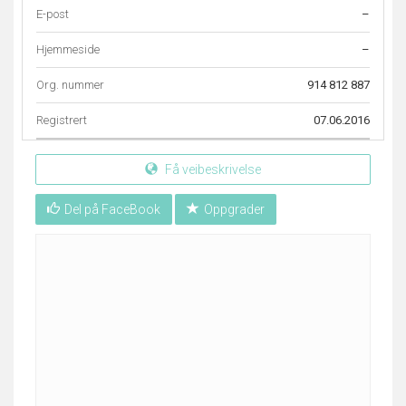
E-post
–
Hjemmeside
–
Org. nummer
914 812 887
Registrert
07.06.2016
Få veibeskrivelse
Del på FaceBook
Oppgrader