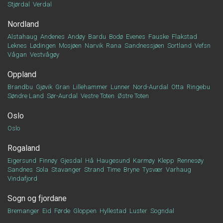
Stjørdal
Verdal
Nordland
Alstahaug
Andenes
Andøy
Bardu
Bodø
Evenes
Fauske
Flakstad
Leknes
Lødingen
Mosjøen
Narvik
Rana
Sandnessjøen
Sortland
Vefsn
Vågan
Vestvågøy
Oppland
Brandbu
Gjøvik
Gran
Lillehammer
Lunner
Nord-Aurdal
Otta
Ringebu
Søndre Land
Sør-Aurdal
Vestre Toten
Østre Toten
Oslo
Oslo
Rogaland
Eigersund
Finnøy
Gjesdal
Hå
Haugesund
Karmøy
Klepp
Rennesøy
Sandnes
Sola
Stavanger
Strand
Time
Bryne
Tysvær
Varhaug
Vindafjord
Sogn og fjordane
Bremanger
Eid
Førde
Gloppen
Hyllestad
Luster
Sogndal