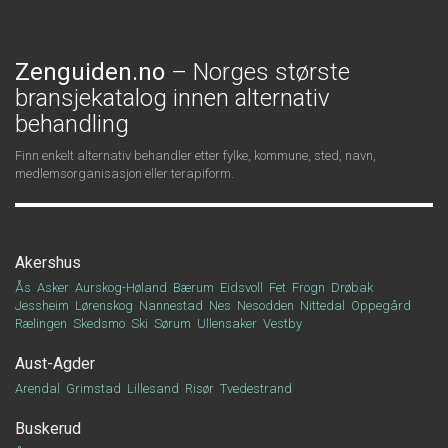
Zenguiden.no
– Norges største
bransjekatalog innen alternativ
behandling
Finn enkelt alternativ behandler etter fylke, kommune, sted, navn,
medlemsorganisasjon eller terapiform.
Akershus
Ås
Asker
Aurskog-Høland
Bærum
Eidsvoll
Fet
Frogn
Drøbak
Jessheim
Lørenskog
Nannestad
Nes
Nesodden
Nittedal
Oppegård
Rælingen
Skedsmo
Ski
Sørum
Ullensaker
Vestby
Aust-Agder
Arendal
Grimstad
Lillesand
Risør
Tvedestrand
Buskerud