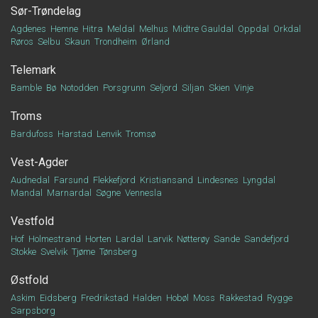
Sør-Trøndelag
Agdenes
Hemne
Hitra
Meldal
Melhus
Midtre Gauldal
Oppdal
Orkdal
Røros
Selbu
Skaun
Trondheim
Ørland
Telemark
Bamble
Bø
Notodden
Porsgrunn
Seljord
Siljan
Skien
Vinje
Troms
Bardufoss
Harstad
Lenvik
Tromsø
Vest-Agder
Audnedal
Farsund
Flekkefjord
Kristiansand
Lindesnes
Lyngdal
Mandal
Marnardal
Søgne
Vennesla
Vestfold
Hof
Holmestrand
Horten
Lardal
Larvik
Nøtterøy
Sande
Sandefjord
Stokke
Svelvik
Tjøme
Tønsberg
Østfold
Askim
Eidsberg
Fredrikstad
Halden
Hobøl
Moss
Rakkestad
Rygge
Sarpsborg