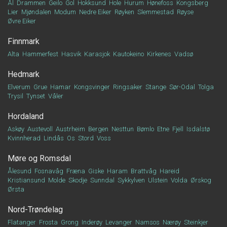
Ål
Drammen
Geilo
Gol
Hokksund
Hole
Hurum
Hønefoss
Kongsberg
Lier
Mjøndalen
Modum
Nedre Eiker
Røyken
Slemmestad
Røyse
Øvre Eiker
Finnmark
Alta
Hammerfest
Hasvik
Karasjok
Kautokeino
Kirkenes
Vadsø
Hedmark
Elverum
Grue
Hamar
Kongsvinger
Ringsaker
Stange
Sør-Odal
Tolga
Trysil
Tynset
Våler
Hordaland
Askøy
Austevoll
Austrheim
Bergen
Nesttun
Bømlo
Etne
Fjell
Isdalstø
Kvinnherad
Lindås
Os
Stord
Voss
Møre og Romsdal
Ålesund
Fosnavåg
Fræna
Giske
Haram
Brattvåg
Hareid
Kristiansund
Molde
Skodje
Sunndal
Sykkylven
Ulstein
Volda
Ørskog
Ørsta
Nord-Trøndelag
Flatanger
Frosta
Grong
Inderøy
Levanger
Namsos
Nærøy
Steinkjer