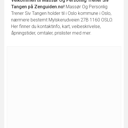
Velkommen til
Massør Og Personlig Trener Siv
Tangen
på Zenguiden.no!
Massør Og Personlig
Trener Siv Tangen holder til i Oslo kommune i Oslo,
nærmere bestemt Mylskerudveien 27B 1160 OSLO.
Her finner du kontaktinfo, kart, veibeskrivelse,
åpningstider, omtaler, prislister med mer.