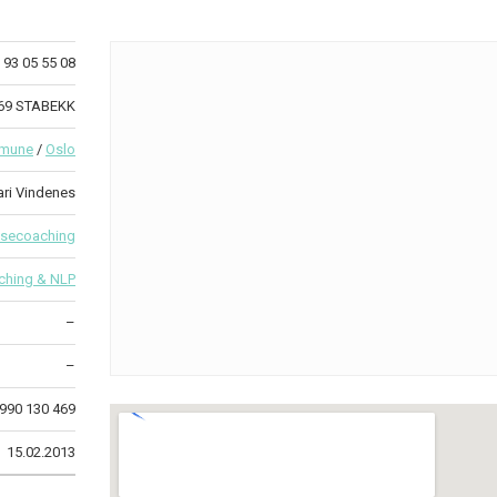
93 05 55 08
369 STABEKK
mmune
/
Oslo
ri Vindenes
lsecoaching
ching & NLP
–
–
990 130 469
15.02.2013