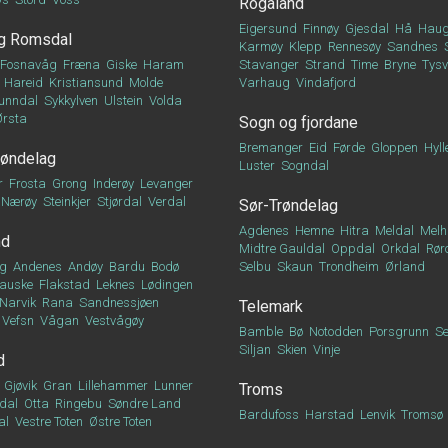
Rogaland
Eigersund
Finnøy
Gjesdal
Hå
Haug
g Romsdal
Karmøy
Klepp
Rennesøy
Sandnes
Fosnavåg
Fræna
Giske
Haram
Stavanger
Strand
Time
Bryne
Tys
Hareid
Kristiansund
Molde
Varhaug
Vindafjord
unndal
Sykkylven
Ulstein
Volda
Ørsta
Sogn og fjordane
Bremanger
Eid
Førde
Gloppen
Hyll
røndelag
Luster
Sogndal
r
Frosta
Grong
Inderøy
Levanger
Nærøy
Steinkjer
Stjørdal
Verdal
Sør-Trøndelag
Agdenes
Hemne
Hitra
Meldal
Melh
nd
Midtre Gauldal
Oppdal
Orkdal
Rør
g
Andenes
Andøy
Bardu
Bodø
Selbu
Skaun
Trondheim
Ørland
auske
Flakstad
Leknes
Lødingen
Narvik
Rana
Sandnessjøen
Telemark
Vefsn
Vågan
Vestvågøy
Bamble
Bø
Notodden
Porsgrunn
Se
Siljan
Skien
Vinje
d
Gjøvik
Gran
Lillehammer
Lunner
Troms
dal
Otta
Ringebu
Søndre Land
Bardufoss
Harstad
Lenvik
Tromsø
al
Vestre Toten
Østre Toten