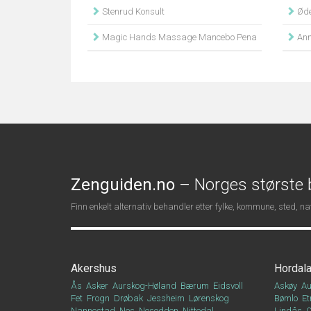
Stenrud Konsult
Øde
Magic Hands Massage Mancebo Pena
Ann
Zenguiden.no
– Norges største b
Finn enkelt alternativ behandler etter fylke, kommune, sted, 
Akershus
Hordal
Ås
Asker
Aurskog-Høland
Bærum
Eidsvoll
Askøy
Au
Fet
Frogn
Drøbak
Jessheim
Lørenskog
Bømlo
Et
Nannestad
Nes
Nesodden
Nittedal
Lindås