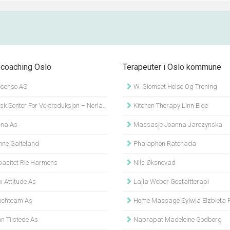
coaching Oslo
Terapeuter i Oslo kommune
senso AS
W. Glomset Helse Og Trening
k Senter For Vektreduksjon – Nerland
Kitchen Therapy Linn Eide
na As
Massasje Joanna Jarczynska
ne Galteland
Phalaphon Ratchada
asitet Rie Harmens
Nils Øksnevad
 Attitude As
Lajla Weber Gestaltterapi
chteam As
Home Massage Sylwia Elzbieta P
n Tilstede As
Naprapat Madeleine Godborg