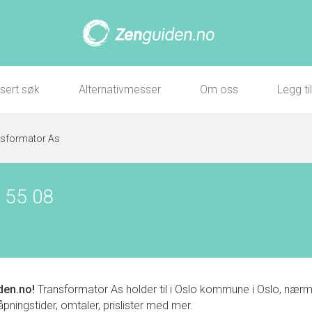
sert søk
Alternativmesser
Om oss
Legg ti
sformator As
 55 08
den.no!
Transformator As holder til i Oslo kommune i Oslo, næ
 åpningstider, omtaler, prislister med mer.