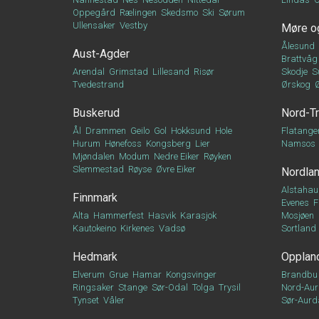
Oppegård
Rælingen
Skedsmo
Ski
Sørum
Ullensaker
Vestby
Møre o
Ålesund
Aust-Agder
Brattvåg
Arendal
Grimstad
Lillesand
Risør
Skodje
S
Tvedestrand
Ørskog
Buskerud
Nord-T
Ål
Drammen
Geilo
Gol
Hokksund
Hole
Flatange
Hurum
Hønefoss
Kongsberg
Lier
Namsos
Mjøndalen
Modum
Nedre Eiker
Røyken
Slemmestad
Røyse
Øvre Eiker
Nordla
Alstahau
Finnmark
Evenes
F
Alta
Hammerfest
Hasvik
Karasjok
Mosjøen
Kautokeino
Kirkenes
Vadsø
Sortland
Hedmark
Opplan
Elverum
Grue
Hamar
Kongsvinger
Brandbu
Ringsaker
Stange
Sør-Odal
Tolga
Trysil
Nord-Aur
Tynset
Våler
Sør-Aurd