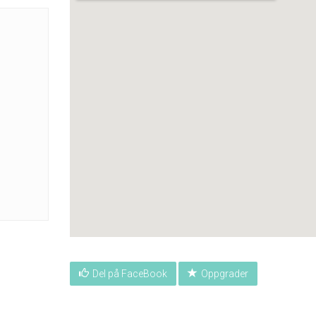
Del på FaceBook
Oppgrader