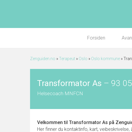
Forsiden
Avan
Zenguiden.no
»
Terapeut
»
Oslo
»
Oslo kommune
»
Tran
Transformator As
–
93 05
Helsecoach MNFCN
Velkommen til
Transformator As
på Zengui
Her finner du kontaktinfo, kart, veibeskrivelse,