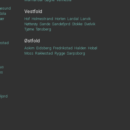
esund
Vestfold
Sola
vær
Hof
Holmestrand
Horten
Lardal
Larvik
Nøtterøy
Sande
Sandefjord
Stokke
Svelvik
Tjøme
Tønsberg
Østfold
estad
Askim
Eidsberg
Fredrikstad
Halden
Hobøl
Moss
Rakkestad
Rygge
Sarpsborg
us
os
ljord