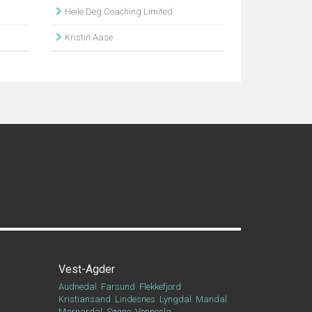
Heile Deg Coaching Limited
Kristin Aase
Vest-Agder
Audnedal
Farsund
Flekkefjord
Kristiansand
Lindesnes
Lyngdal
Mandal
Marnardal
Søgne
Vennesla