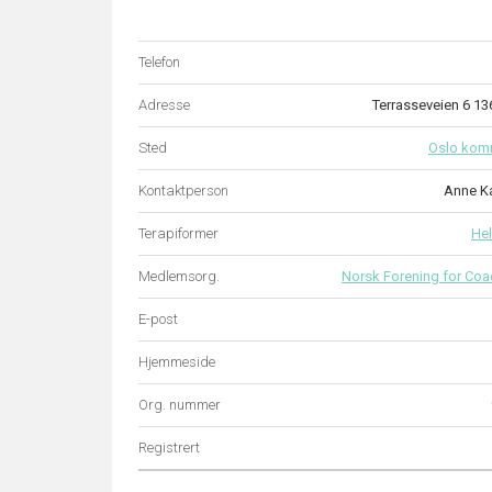
Telefon
Adresse
Terrasseveien 6 1
Sted
Oslo ko
Kontaktperson
Anne Ka
Terapiformer
He
Medlemsorg.
Norsk Forening for Coa
E-post
Hjemmeside
Org. nummer
Registrert