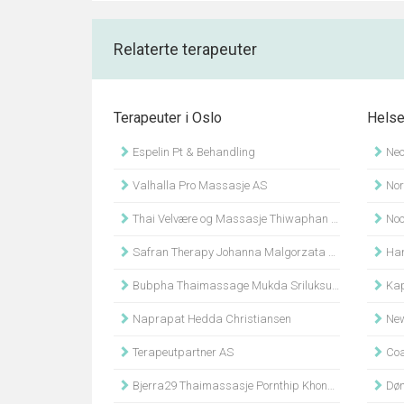
Relaterte terapeuter
Terapeuter i Oslo
Helse
Espelin Pt & Behandling
Neo
Valhalla Pro Massasje AS
Nors
Thai Velvære og Massasje Thiwaphan Khotsakueng
Noc
Safran Therapy Johanna Malgorzata Szafran
Han
Bubpha Thaimassage Mukda Sriluksungnern
Kap
Naprapat Hedda Christiansen
New
Terapeutpartner AS
Coa
Bjerra29 Thaimassasje Pornthip Khongsap
Døn