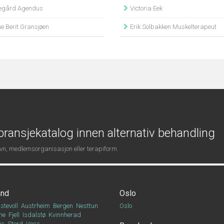
gård Agendus
Victoria Eek
e Berit Gransjøen
Erik Solbakken Muskelterapeut
ransjekatalog innen alternativ behandling
navn, medlemsorganisasjon eller terapiform.
and
Oslo
stevoll
Austrheim
Bergen
Nesttun
Oslo
ne
Fjell
Isdalstø
Kvinnherad
Os
Stord
Voss