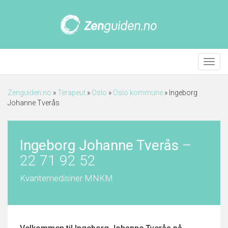
Meny
Zenguiden.no
»
Terapeut
»
Oslo
»
Oslo kommune
»
Ingeborg
Johanne Tverås
Ingeborg Johanne Tverås
–
22 71 92 52
Kvantemedisiner MNKM