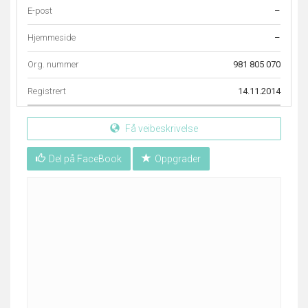
E-post
–
Hjemmeside
–
Org. nummer
981 805 070
Registrert
14.11.2014
Få veibeskrivelse
Del på FaceBook
Oppgrader