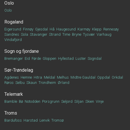
Oslo
Oslo
Rogaland
Eigersund
Finnøy
Gjesdal
Hå
Haugesund
Karmøy
Klepp
Rennesøy
Sandnes
Sola
Stavanger
Strand
Time
Bryne
Tysvær
Varhaug
Vindafjord
Sogn og fjordane
Bremanger
Eid
Førde
Gloppen
Hyllestad
Luster
Sogndal
Sør-Trøndelag
Agdenes
Hemne
Hitra
Meldal
Melhus
Midtre Gauldal
Oppdal
Orkdal
Røros
Selbu
Skaun
Trondheim
Ørland
Telemark
Bamble
Bø
Notodden
Porsgrunn
Seljord
Siljan
Skien
Vinje
Troms
Bardufoss
Harstad
Lenvik
Tromsø