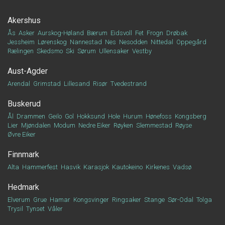
Akershus
Ås
Asker
Aurskog-Høland
Bærum
Eidsvoll
Fet
Frogn
Drøbak
Jessheim
Lørenskog
Nannestad
Nes
Nesodden
Nittedal
Oppegård
Rælingen
Skedsmo
Ski
Sørum
Ullensaker
Vestby
Aust-Agder
Arendal
Grimstad
Lillesand
Risør
Tvedestrand
Buskerud
Ål
Drammen
Geilo
Gol
Hokksund
Hole
Hurum
Hønefoss
Kongsberg
Lier
Mjøndalen
Modum
Nedre Eiker
Røyken
Slemmestad
Røyse
Øvre Eiker
Finnmark
Alta
Hammerfest
Hasvik
Karasjok
Kautokeino
Kirkenes
Vadsø
Hedmark
Elverum
Grue
Hamar
Kongsvinger
Ringsaker
Stange
Sør-Odal
Tolga
Trysil
Tynset
Våler