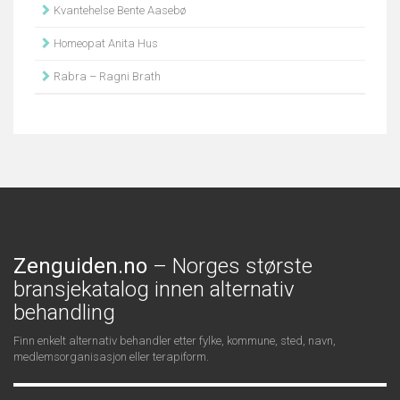
Kvantehelse Bente Aasebø
Homeopat Anita Hus
Rabra – Ragni Brath
Zenguiden.no
– Norges største
bransjekatalog innen alternativ
behandling
Finn enkelt alternativ behandler etter fylke, kommune, sted, navn,
medlemsorganisasjon eller terapiform.