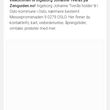
Velkommen til
Ingeborg Johanne Tverås
på
Zenguiden.no!
Ingeborg Johanne Tverås holder til i
Oslo kommune i Oslo, nærmere bestemt
Messepromenaden 9 0279 OSLO. Her finner du
kontaktinfo, kart, veibeskrivelse, åpningstider,
omtaler, prislister med mer.