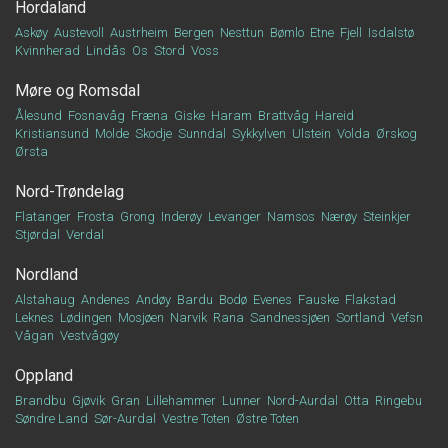
Hordaland
Askøy
Austevoll
Austrheim
Bergen
Nesttun
Bømlo
Etne
Fjell
Isdalstø
Kvinnherad
Lindås
Os
Stord
Voss
Møre og Romsdal
Ålesund
Fosnavåg
Fræna
Giske
Haram
Brattvåg
Hareid
Kristiansund
Molde
Skodje
Sunndal
Sykkylven
Ulstein
Volda
Ørskog
Ørsta
Nord-Trøndelag
Flatanger
Frosta
Grong
Inderøy
Levanger
Namsos
Nærøy
Steinkjer
Stjørdal
Verdal
Nordland
Alstahaug
Andenes
Andøy
Bardu
Bodø
Evenes
Fauske
Flakstad
Leknes
Lødingen
Mosjøen
Narvik
Rana
Sandnessjøen
Sortland
Vefsn
Vågan
Vestvågøy
Oppland
Brandbu
Gjøvik
Gran
Lillehammer
Lunner
Nord-Aurdal
Otta
Ringebu
Søndre Land
Sør-Aurdal
Vestre Toten
Østre Toten