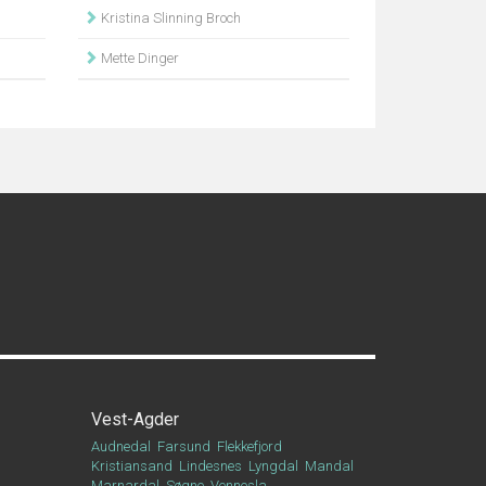
Kristina Slinning Broch
Mette Dinger
Vest-Agder
Audnedal
Farsund
Flekkefjord
Kristiansand
Lindesnes
Lyngdal
Mandal
Marnardal
Søgne
Vennesla