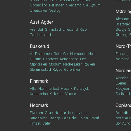
Oppegård
Rælingen
Skedsmo
Ski
Sørum
Ullensaker
Vestby
Møre o
Ålesund
Aust-Agder
Brattvåg
Arendal
Grimstad
Lillesand
Risør
Skodje
S
Tvedestrand
Ørskog
Buskerud
Nord-T
Ål
Drammen
Geilo
Gol
Hokksund
Hole
Flatange
Hurum
Hønefoss
Kongsberg
Lier
Namsos
Mjøndalen
Modum
Nedre Eiker
Røyken
Slemmestad
Røyse
Øvre Eiker
Nordla
Alstahau
Finnmark
Evenes
F
Alta
Hammerfest
Hasvik
Karasjok
Mosjøen
Kautokeino
Kirkenes
Vadsø
Sortland
Hedmark
Opplan
Elverum
Grue
Hamar
Kongsvinger
Brandbu
Ringsaker
Stange
Sør-Odal
Tolga
Trysil
Nord-Aur
Tynset
Våler
Sør-Aurd