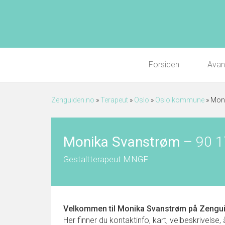
Forsiden
Avan
Zenguiden.no
»
Terapeut
»
Oslo
»
Oslo kommune
»
Mon
Monika Svanstrøm
–
90 1
Gestaltterapeut MNGF
Velkommen til
Monika Svanstrøm
på Zengui
Her finner du kontaktinfo, kart, veibeskrivelse,