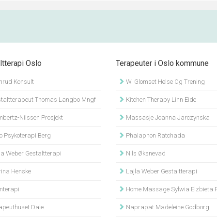
ltterapi Oslo
Terapeuter i Oslo kommune
nrud Konsult
W. Glomset Helse Og Trening
taltterapeut Thomas Langbo Mngf
Kitchen Therapy Linn Eide
bertz-Nilssen Prosjekt
Massasje Joanna Jarczynska
o Psykoterapi Berg
Phalaphon Ratchada
la Weber Gestaltterapi
Nils Øksnevad
ina Henske
Lajla Weber Gestaltterapi
terapi
Home Massage Sylwia Elzbieta P
apeuthuset Dale
Naprapat Madeleine Godborg