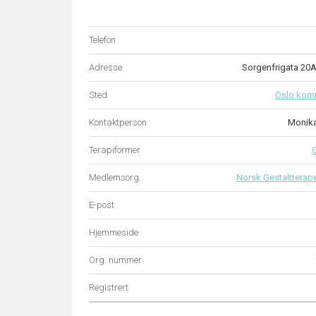
Telefon
Adresse
Sorgenfrigata 20
Sted
Oslo ko
Kontaktperson
Monik
Terapiformer
G
Medlemsorg.
Norsk Gestaltterap
E-post
Hjemmeside
Org. nummer
Registrert