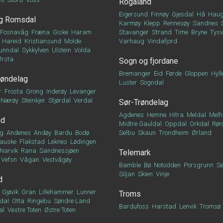
Rogaland
Eigersund
Finnøy
Gjesdal
Hå
Haug
g Romsdal
Karmøy
Klepp
Rennesøy
Sandnes
Fosnavåg
Fræna
Giske
Haram
Stavanger
Strand
Time
Bryne
Tys
Hareid
Kristiansund
Molde
Varhaug
Vindafjord
unndal
Sykkylven
Ulstein
Volda
Ørsta
Sogn og fjordane
Bremanger
Eid
Førde
Gloppen
Hyll
røndelag
Luster
Sogndal
r
Frosta
Grong
Inderøy
Levanger
Nærøy
Steinkjer
Stjørdal
Verdal
Sør-Trøndelag
Agdenes
Hemne
Hitra
Meldal
Melh
nd
Midtre Gauldal
Oppdal
Orkdal
Rør
g
Andenes
Andøy
Bardu
Bodø
Selbu
Skaun
Trondheim
Ørland
auske
Flakstad
Leknes
Lødingen
Narvik
Rana
Sandnessjøen
Telemark
Vefsn
Vågan
Vestvågøy
Bamble
Bø
Notodden
Porsgrunn
Se
Siljan
Skien
Vinje
d
Gjøvik
Gran
Lillehammer
Lunner
Troms
dal
Otta
Ringebu
Søndre Land
Bardufoss
Harstad
Lenvik
Tromsø
al
Vestre Toten
Østre Toten