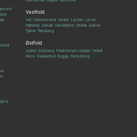
esund
Vestfold
Sola
vær
Hof
Holmestrand
Horten
Lardal
Larvik
Nøtterøy
Sande
Sandefjord
Stokke
Svelvik
Tjøme
Tønsberg
Østfold
estad
Askim
Eidsberg
Fredrikstad
Halden
Hobøl
Moss
Rakkestad
Rygge
Sarpsborg
us
os
ljord