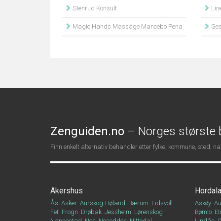
Stenrud Konsult
Lin
Magic Hands Massage Mancebo Pena
Ges
Zenguiden.no
– Norges største b
Finn enkelt alternativ behandler etter fylke, kommune, sted, 
Akershus
Hordal
Ås
Asker
Aurskog-Høland
Bærum
Eidsvoll
Askøy
Au
Fet
Frogn
Drøbak
Jessheim
Lørenskog
Bømlo
Et
Nannestad
Nes
Nesodden
Nittedal
Lindås