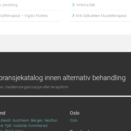
e Jonsborg
Victoria Eek
taltterapeut – Vigdis Fodnes
Erik Solbakken Muskelterapeut
ransjekatalog innen alternativ behandling
navn, medlemsorganisasjon eller terapiform.
and
Oslo
stevoll
Austrheim
Bergen
Nesttun
Oslo
ne
Fjell
Isdalstø
Kvinnherad
Os
Stord
Voss