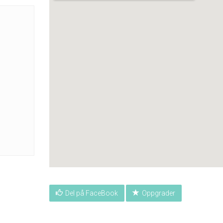
Del på FaceBook
Oppgrader