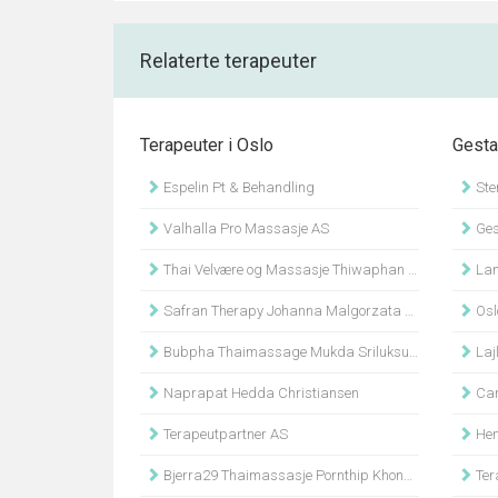
Relaterte terapeuter
Terapeuter i Oslo
Gesta
Espelin Pt & Behandling
Ste
Valhalla Pro Massasje AS
Ges
Thai Velvære og Massasje Thiwaphan Khotsakueng
Lam
Safran Therapy Johanna Malgorzata Szafran
Osl
Bubpha Thaimassage Mukda Sriluksungnern
Laj
Naprapat Hedda Christiansen
Car
Terapeutpartner AS
Hem
Bjerra29 Thaimassasje Pornthip Khongsap
Ter