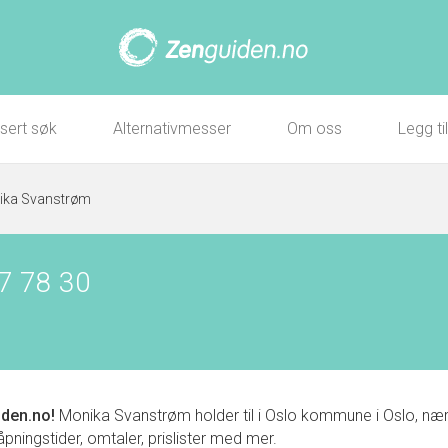
sert søk
Alternativmesser
Om oss
Legg ti
ika Svanstrøm
7 78 30
den.no!
Monika Svanstrøm holder til i Oslo kommune i Oslo, n
 åpningstider, omtaler, prislister med mer.