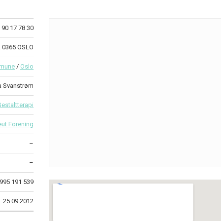
90 17 78 30
A 0365 OSLO
mmune
/
Oslo
a Svanstrøm
estaltterapi
eut Forening
–
–
995 191 539
25.09.2012