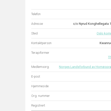
Telefon
Adresse
c/o Nyrud Konghellegata 
Sted
Oslo ko
Kontaktperson
Kwanru
Terapiformer
T
Medlemsorg.
Norges Landsforbund av Homøopra
E-post
Hjemmeside
Org. nummer
Registrert