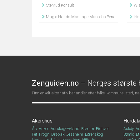
Stenrud Konsult
Wis
Magic Hands Massage Mancebo Pena
Iris
Zenguiden.no
– Norges største b
Finn enkelt alternativ behandler etter fylke, kommune, sted, 
Akershus
Hordal
Ås
Asker
Aurskog-Høland
Bærum
Eidsvoll
Askøy
Au
Fet
Frogn
Drøbak
Jessheim
Lørenskog
Bømlo
Et
Nannestad
Nes
Nesodden
Nittedal
Lindås