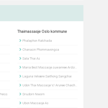
Thaimassasje Oslo kommune
Phalaphon Ratchada
Chanasin Phommavongsa
Sala Thai As
Maria Best Massasje.suwannee Ardsing
Laguna Velvære Saithong Sangchai
Udon Thai Massasje V/ Arunee Chaicharoen
reiss
Sriudorn Niworn
Ubon Massasje As