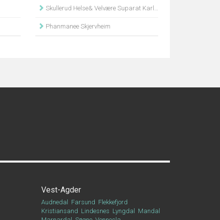
Skullerud Helse& Velvære Suparat Karlsen
Phanmanee Skjervheim
Vest-Agder
Audnedal
Farsund
Flekkefjord
Kristiansand
Lindesnes
Lyngdal
Mandal
Marnardal
Søgne
Vennesla