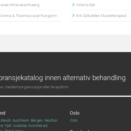
anee Intharakamhaeng
Victoria Eek
 Aroma & Thaimassasje Rungporn Uthaisa
Erik Solbakken Muskelterapeut
ransjekatalog innen alternativ behandling
navn, medlemsorganisasjon eller terapiform.
and
Oslo
stevoll
Austrheim
Bergen
Nesttun
Oslo
ne
Fjell
Isdalstø
Kvinnherad
Os
Stord
Voss