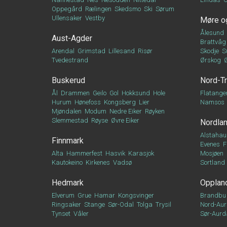
Oppegård
Rælingen
Skedsmo
Ski
Sørum
Ullensaker
Vestby
Møre o
Ålesund
Aust-Agder
Brattvåg
Arendal
Grimstad
Lillesand
Risør
Skodje
S
Tvedestrand
Ørskog
Buskerud
Nord-T
Ål
Drammen
Geilo
Gol
Hokksund
Hole
Flatange
Hurum
Hønefoss
Kongsberg
Lier
Namsos
Mjøndalen
Modum
Nedre Eiker
Røyken
Slemmestad
Røyse
Øvre Eiker
Nordla
Alstahau
Finnmark
Evenes
F
Alta
Hammerfest
Hasvik
Karasjok
Mosjøen
Kautokeino
Kirkenes
Vadsø
Sortland
Hedmark
Opplan
Elverum
Grue
Hamar
Kongsvinger
Brandbu
Ringsaker
Stange
Sør-Odal
Tolga
Trysil
Nord-Aur
Tynset
Våler
Sør-Aurd