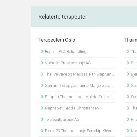
Relaterte terapeuter
Terapeuter i Oslo
Thaim
Espelin Pt & Behandling
Thai
Valhalla Pro Massasje AS
Bubp
Thai Velvære og Massasje Thiwaphan Khotsakueng
Bjer
Safran Therapy Johanna Malgorzata Szafran
San
Bubpha Thaimassage Mukda Sriluksungnern
Som
Naprapat Hedda Christiansen
Tha
Terapeutpartner AS
Pha
Bjerra29 Thaimassasje Pornthip Khongsap
Kar