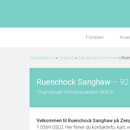
Forsiden
Avan
Zenguiden.no
»
Terapeut
»
Oslo
»
Oslo kommune
»
Rue
Ruenchock Sanghaw
–
92
Thaimassør Homøopraktiker MNLH
Velkommen til
Ruenchock Sanghaw
på Zeng
1 0569 OSLO. Her finner du kontaktinfo, kart, v