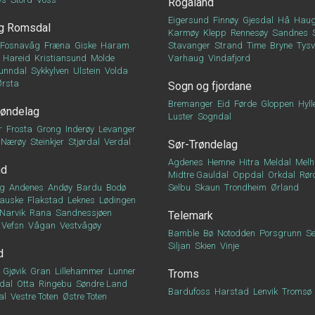
Rogaland
Eigersund
Finnøy
Gjesdal
Hå
Haug
g Romsdal
Karmøy
Klepp
Rennesøy
Sandnes
Fosnavåg
Fræna
Giske
Haram
Stavanger
Strand
Time
Bryne
Tys
Hareid
Kristiansund
Molde
Varhaug
Vindafjord
unndal
Sykkylven
Ulstein
Volda
Ørsta
Sogn og fjordane
Bremanger
Eid
Førde
Gloppen
Hyll
røndelag
Luster
Sogndal
r
Frosta
Grong
Inderøy
Levanger
Nærøy
Steinkjer
Stjørdal
Verdal
Sør-Trøndelag
Agdenes
Hemne
Hitra
Meldal
Melh
nd
Midtre Gauldal
Oppdal
Orkdal
Rør
g
Andenes
Andøy
Bardu
Bodø
Selbu
Skaun
Trondheim
Ørland
auske
Flakstad
Leknes
Lødingen
Narvik
Rana
Sandnessjøen
Telemark
Vefsn
Vågan
Vestvågøy
Bamble
Bø
Notodden
Porsgrunn
Se
Siljan
Skien
Vinje
d
Gjøvik
Gran
Lillehammer
Lunner
Troms
dal
Otta
Ringebu
Søndre Land
Bardufoss
Harstad
Lenvik
Tromsø
al
Vestre Toten
Østre Toten