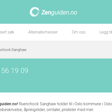
sert søk
Alternativmesser
Om oss
Legg ti
nchock Sanghaw
 56 19 09
uiden.no!
Ruenchock Sanghaw holder til i Oslo kommune i Osl
eibeskrivelse, åpningstider, omtaler, prislister med mer.