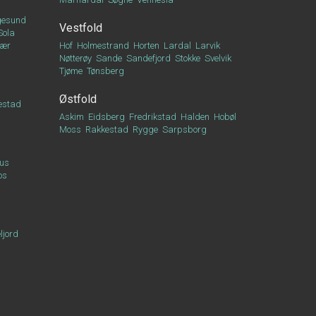
esund
Vestfold
Sola
vær
Hof
Holmestrand
Horten
Lardal
Larvik
Nøtterøy
Sande
Sandefjord
Stokke
Svelvik
Tjøme
Tønsberg
Østfold
estad
Askim
Eidsberg
Fredrikstad
Halden
Hobøl
Moss
Rakkestad
Rygge
Sarpsborg
us
os
ljord