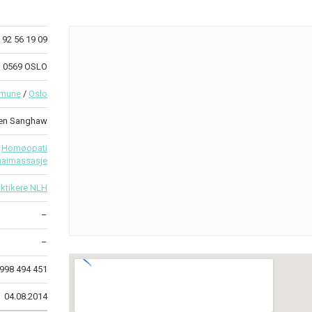
92 56 19 09
1 0569 OSLO
mmune
/
Oslo
en Sanghaw
Homøopati
haimassasje
ktikere NLH
–
–
998 494 451
04.08.2014