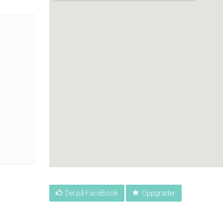
Del på FaceBook
Oppgrader