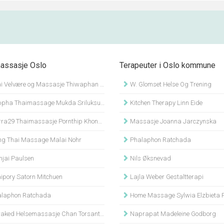
assasje Oslo
Terapeuter i Oslo kommune
 Velvære og Massasje Thiwaphan Khotsakueng
W. Glomset Helse Og Trening
ha Thaimassage Mukda Sriluksungnern
Kitchen Therapy Linn Eide
ra29 Thaimassasje Pornthip Khongsap
Massasje Joanna Jarczynska
g Thai Massage Malai Nohr
Phalaphon Ratchada
jai Paulsen
Nils Øksnevad
ipory Satorn Mitchuen
Lajla Weber Gestaltterapi
laphon Ratchada
Home Massage Sylwia Elzbieta P
aked Helsemassasje Chan Torsantiah
Naprapat Madeleine Godborg