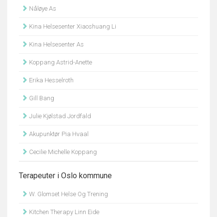
Nåløye As
Kina Helsesenter Xiaoshuang Li
Kina Helsesenter As
Koppang Astrid-Anette
Erika Hesselroth
Gill Bang
Julie Kjølstad Jordfald
Akupunktør Pia Hvaal
Cecilie Michelle Koppang
Terapeuter i Oslo kommune
W. Glomset Helse Og Trening
Kitchen Therapy Linn Eide