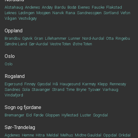
Alstahaug
Andenes
Andøy
Bardu
Bodø
Evenes
Fauske
Flakstad
Leknes
Lødingen
Mosjøen
Narvik
Rana
Sandnessjøen
Sortland
Vefsn
Vågan
Vestvågøy
Oppland
Brandbu
Gjøvik
Gran
Lillehammer
Lunner
Nord-Aurdal
Otta
Ringebu
Søndre Land
Sør-Aurdal
Vestre Toten
Østre Toten
Oslo
Oslo
Rogaland
Eigersund
Finnøy
Gjesdal
Hå
Haugesund
Karmøy
Klepp
Rennesøy
Sandnes
Sola
Stavanger
Strand
Time
Bryne
Tysvær
Varhaug
Vindafjord
Sogn og fjordane
Bremanger
Eid
Førde
Gloppen
Hyllestad
Luster
Sogndal
Sør-Trøndelag
Agdenes
Hemne
Hitra
Meldal
Melhus
Midtre Gauldal
Oppdal
Orkdal