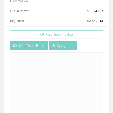
Hjemmeside
–
Org. nummer
991 564 187
Registrert
02.12.2013
Få veibeskrivelse
Del på FaceBook
Oppgrader