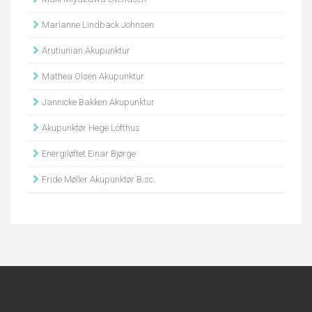
Marianne Lindbäck Johnsen
Arutiunian Akupunktur
Mathea Olsen Akupunktur
Jannicke Bakken Akupunktur
Akupunktør Hege Lofthus
Energiløftet Einar Bjørge
Fride Møller Akupunktør B.sc.