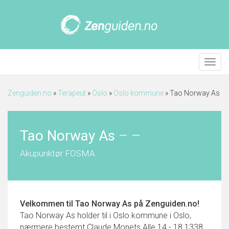
Meny
Zenguiden.no
»
Terapeut
»
Oslo
»
Oslo kommune
»
Tao Norway As
Tao Norway As
–
–
Akupunktør FOSMA
Velkommen til
Tao Norway As
på Zenguiden.no!
Tao Norway As holder til i Oslo kommune i Oslo,
nærmere bestemt Claude Monets Alle 14 - 18 1338