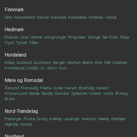
Finnmark
Alta
Hammerfest
Hasvik
Karasjok
Kautokeino
Kirkenes
Vadsø
Hedmark
Elverum
Grue
Hamar
Kongsvinger
Ringsaker
Stange
Sør-Odal
Tolga
Trysil
Tynset
Våler
Hordaland
Askøy
Austevoll
Austrheim
Bergen
Nesttun
Bømlo
Etne
Fjell
Isdalstø
Kvinnherad
Lindås
Os
Stord
Voss
Møre og Romsdal
Ålesund
Fosnavåg
Fræna
Giske
Haram
Brattvåg
Hareid
Kristiansund
Molde
Skodje
Sunndal
Sykkylven
Ulstein
Volda
Ørskog
Ørsta
Nord-Trøndelag
Flatanger
Frosta
Grong
Inderøy
Levanger
Namsos
Nærøy
Steinkjer
Stjørdal
Verdal
Nordland