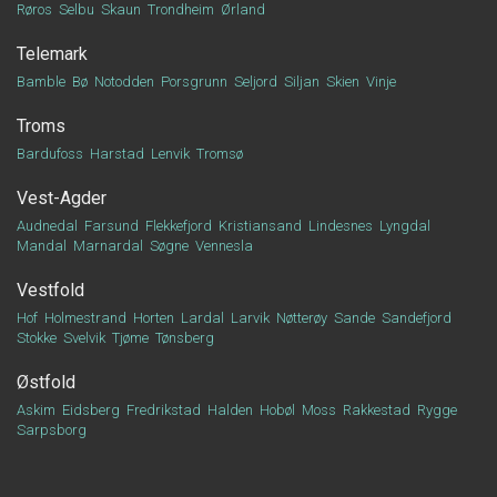
Røros
Selbu
Skaun
Trondheim
Ørland
Telemark
Bamble
Bø
Notodden
Porsgrunn
Seljord
Siljan
Skien
Vinje
Troms
Bardufoss
Harstad
Lenvik
Tromsø
Vest-Agder
Audnedal
Farsund
Flekkefjord
Kristiansand
Lindesnes
Lyngdal
Mandal
Marnardal
Søgne
Vennesla
Vestfold
Hof
Holmestrand
Horten
Lardal
Larvik
Nøtterøy
Sande
Sandefjord
Stokke
Svelvik
Tjøme
Tønsberg
Østfold
Askim
Eidsberg
Fredrikstad
Halden
Hobøl
Moss
Rakkestad
Rygge
Sarpsborg