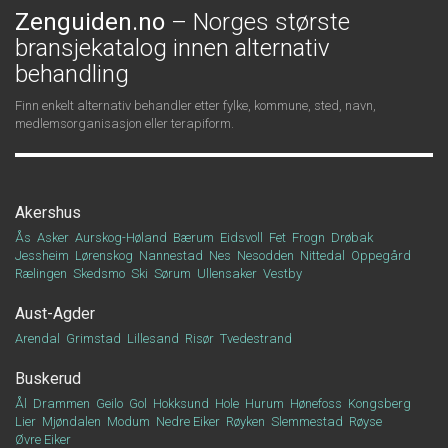
Zenguiden.no
– Norges største
bransjekatalog innen alternativ
behandling
Finn enkelt alternativ behandler etter fylke, kommune, sted, navn,
medlemsorganisasjon eller terapiform.
Akershus
Ås
Asker
Aurskog-Høland
Bærum
Eidsvoll
Fet
Frogn
Drøbak
Jessheim
Lørenskog
Nannestad
Nes
Nesodden
Nittedal
Oppegård
Rælingen
Skedsmo
Ski
Sørum
Ullensaker
Vestby
Aust-Agder
Arendal
Grimstad
Lillesand
Risør
Tvedestrand
Buskerud
Ål
Drammen
Geilo
Gol
Hokksund
Hole
Hurum
Hønefoss
Kongsberg
Lier
Mjøndalen
Modum
Nedre Eiker
Røyken
Slemmestad
Røyse
Øvre Eiker