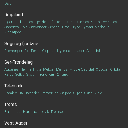
Oslo
Rogaland
Eigersund
Finnøy
Gjesdal
Hå
Haugesund
Karmøy
Klepp
Rennesøy
Sandnes
Sola
Stavanger
Strand
Time
Bryne
Tysvær
Varhaug
Vindafjord
Sogn og fjordane
Bremanger
Eid
Førde
Gloppen
Hyllestad
Luster
Sogndal
Sør-Trøndelag
Agdenes
Hemne
Hitra
Meldal
Melhus
Midtre Gauldal
Oppdal
Orkdal
Røros
Selbu
Skaun
Trondheim
Ørland
Telemark
Bamble
Bø
Notodden
Porsgrunn
Seljord
Siljan
Skien
Vinje
Troms
Bardufoss
Harstad
Lenvik
Tromsø
Vest-Agder