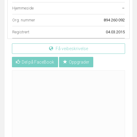
Hjemmeside
–
Org. nummer
894 260 092
Registrert
04.03.2015
Få veibeskrivelse
Del på FaceBook
Oppgrader