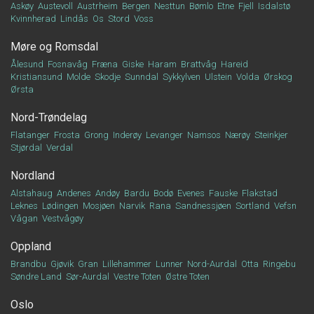
Askøy
Austevoll
Austrheim
Bergen
Nesttun
Bømlo
Etne
Fjell
Isdalstø
Kvinnherad
Lindås
Os
Stord
Voss
Møre og Romsdal
Ålesund
Fosnavåg
Fræna
Giske
Haram
Brattvåg
Hareid
Kristiansund
Molde
Skodje
Sunndal
Sykkylven
Ulstein
Volda
Ørskog
Ørsta
Nord-Trøndelag
Flatanger
Frosta
Grong
Inderøy
Levanger
Namsos
Nærøy
Steinkjer
Stjørdal
Verdal
Nordland
Alstahaug
Andenes
Andøy
Bardu
Bodø
Evenes
Fauske
Flakstad
Leknes
Lødingen
Mosjøen
Narvik
Rana
Sandnessjøen
Sortland
Vefsn
Vågan
Vestvågøy
Oppland
Brandbu
Gjøvik
Gran
Lillehammer
Lunner
Nord-Aurdal
Otta
Ringebu
Søndre Land
Sør-Aurdal
Vestre Toten
Østre Toten
Oslo