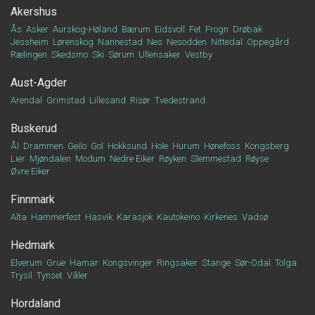
Akershus
Ås
Asker
Aurskog-Høland
Bærum
Eidsvoll
Fet
Frogn
Drøbak
Jessheim
Lørenskog
Nannestad
Nes
Nesodden
Nittedal
Oppegård
Rælingen
Skedsmo
Ski
Sørum
Ullensaker
Vestby
Aust-Agder
Arendal
Grimstad
Lillesand
Risør
Tvedestrand
Buskerud
Ål
Drammen
Geilo
Gol
Hokksund
Hole
Hurum
Hønefoss
Kongsberg
Lier
Mjøndalen
Modum
Nedre Eiker
Røyken
Slemmestad
Røyse
Øvre Eiker
Finnmark
Alta
Hammerfest
Hasvik
Karasjok
Kautokeino
Kirkenes
Vadsø
Hedmark
Elverum
Grue
Hamar
Kongsvinger
Ringsaker
Stange
Sør-Odal
Tolga
Trysil
Tynset
Våler
Hordaland