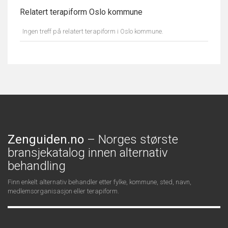
Relatert terapiform Oslo kommune
Ingen treff på relatert terapiform i Oslo kommune.
Zenguiden.no
– Norges største
bransjekatalog innen alternativ
behandling
Finn enkelt alternativ behandler etter fylke, kommune, sted, navn,
medlemsorganisasjon eller terapiform.