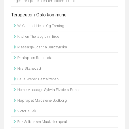
Ingen treff på relatert terapiform i Oslo.
Terapeuter i Oslo kommune
W. Glomset Helse Og Trening
Kitchen Therapy Linn Eide
Massasje Joanna Jarczynska
Phalaphon Ratchada
Nils Øksnevad
Lajla Weber Gestaltterapi
Home Massage Sylwia Elzbieta Preiss
Naprapat Madeleine Godborg
Victoria Eek
Erik Solbakken Muskelterapeut