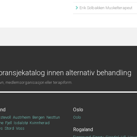
Erik Solbakken Muskelterapeut
ransjekatalog innen alternativ behandling
navn, medlemsorganisasjon eller terapiform.
and
Oslo
stevoll
Austrheim
Bergen
Nesttun
Oslo
ne
Fjell
Isdalstø
Kvinnherad
Os
Stord
Voss
Rogaland