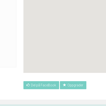
Del på FaceBook
Oppgrader