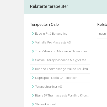
Relaterte terapeuter
Terapeuter i Oslo
Relat
Espelin Pt & Behandling
Ingen 
Valhalla Pro Massasje AS
Thai Velvære og Massasje Thiwaphan Khotsakueng
Safran Therapy Johanna Malgorzata Szafran
Bubpha Thaimassage Mukda Sriluksungnern
Naprapat Hedda Christiansen
Terapeutpartner AS
Bjerra29 Thaimassasje Pornthip Khongsap
Stenrud Konsult