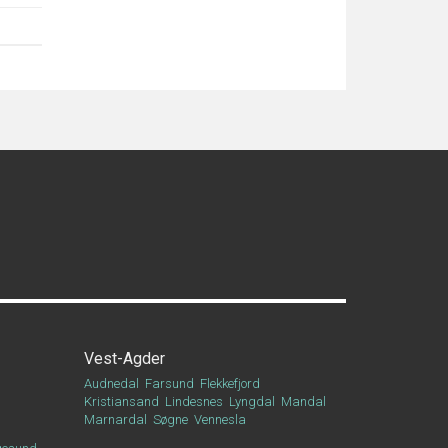
Vest-Agder
Audnedal
Farsund
Flekkefjord
Kristiansand
Lindesnes
Lyngdal
Mandal
Marnardal
Søgne
Vennesla