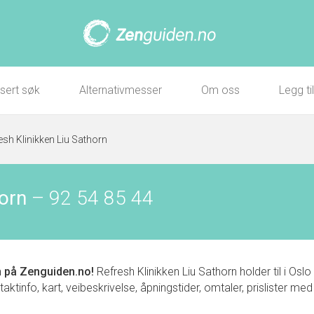
sert søk
Alternativmesser
Om oss
Legg ti
esh Klinikken Liu Sathorn
horn
–
92 54 85 44
n
på Zenguiden.no!
Refresh Klinikken Liu Sathorn holder til i O
tinfo, kart, veibeskrivelse, åpningstider, omtaler, prislister med