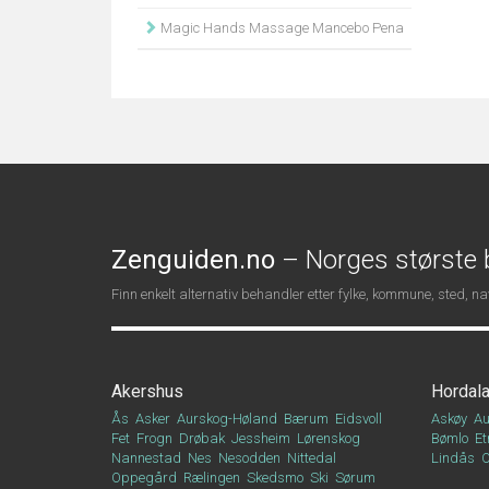
Magic Hands Massage Mancebo Pena
Zenguiden.no
– Norges største b
Finn enkelt alternativ behandler etter fylke, kommune, sted, 
Akershus
Hordal
Ås
Asker
Aurskog-Høland
Bærum
Eidsvoll
Askøy
Au
Fet
Frogn
Drøbak
Jessheim
Lørenskog
Bømlo
Et
Nannestad
Nes
Nesodden
Nittedal
Lindås
Oppegård
Rælingen
Skedsmo
Ski
Sørum