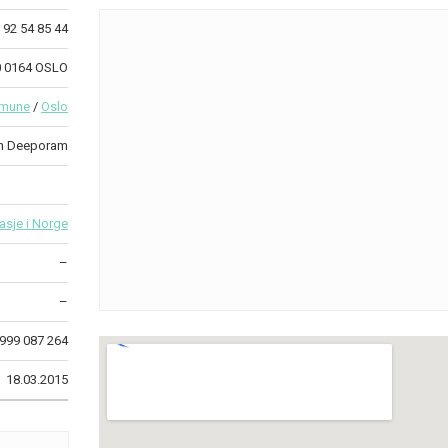
92 54 85 44
10 0164 OSLO
mmune
/
Oslo
n Deeporam
asje i Norge
–
–
999 087 264
18.03.2015