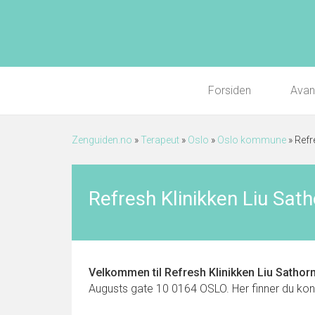
Forsiden
Avan
Zenguiden.no
»
Terapeut
»
Oslo
»
Oslo kommune
»
Refr
Refresh Klinikken Liu Sat
Velkommen til
Refresh Klinikken Liu Sathor
Augusts gate 10 0164 OSLO. Her finner du kontak