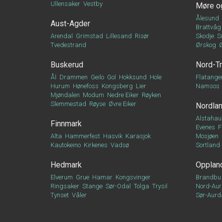
Ullensaker
Vestby
Møre o
Ålesund
Aust-Agder
Brattvåg
Arendal
Grimstad
Lillesand
Risør
Skodje
S
Tvedestrand
Ørskog
Buskerud
Nord-T
Ål
Drammen
Geilo
Gol
Hokksund
Hole
Flatange
Hurum
Hønefoss
Kongsberg
Lier
Namsos
Mjøndalen
Modum
Nedre Eiker
Røyken
Slemmestad
Røyse
Øvre Eiker
Nordla
Alstahau
Finnmark
Evenes
F
Alta
Hammerfest
Hasvik
Karasjok
Mosjøen
Kautokeino
Kirkenes
Vadsø
Sortland
Hedmark
Opplan
Elverum
Grue
Hamar
Kongsvinger
Brandbu
Ringsaker
Stange
Sør-Odal
Tolga
Trysil
Nord-Aur
Tynset
Våler
Sør-Aurd