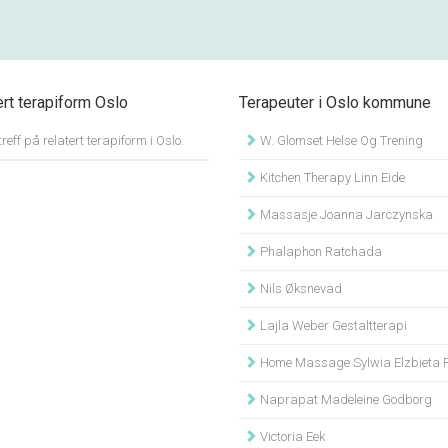
ert terapiform Oslo
Terapeuter i Oslo kommune
treff på relatert terapiform i Oslo.
W. Glomset Helse Og Trening
Kitchen Therapy Linn Eide
Massasje Joanna Jarczynska
Phalaphon Ratchada
Nils Øksnevad
Lajla Weber Gestaltterapi
Home Massage Sylwia Elzbieta P
Naprapat Madeleine Godborg
Victoria Eek