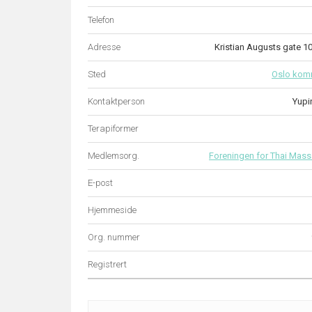
Telefon
Adresse
Kristian Augusts gate 
Sted
Oslo ko
Kontaktperson
Yupi
Terapiformer
Medlemsorg.
Foreningen for Thai Mass
E-post
Hjemmeside
Org. nummer
Registrert