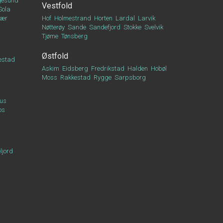
esund
Vestfold
Sola
vær
Hof
Holmestrand
Horten
Lardal
Larvik
Nøtterøy
Sande
Sandefjord
Stokke
Svelvik
Tjøme
Tønsberg
Østfold
estad
Askim
Eidsberg
Fredrikstad
Halden
Hobøl
Moss
Rakkestad
Rygge
Sarpsborg
us
os
ljord