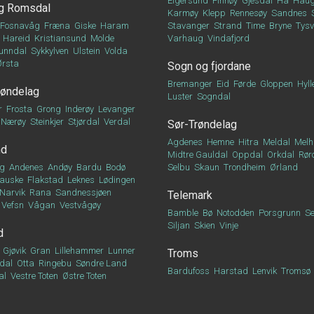
Eigersund
Finnøy
Gjesdal
Hå
Haug
g Romsdal
Karmøy
Klepp
Rennesøy
Sandnes
Fosnavåg
Fræna
Giske
Haram
Stavanger
Strand
Time
Bryne
Tys
Hareid
Kristiansund
Molde
Varhaug
Vindafjord
unndal
Sykkylven
Ulstein
Volda
Ørsta
Sogn og fjordane
Bremanger
Eid
Førde
Gloppen
Hyll
røndelag
Luster
Sogndal
r
Frosta
Grong
Inderøy
Levanger
Nærøy
Steinkjer
Stjørdal
Verdal
Sør-Trøndelag
Agdenes
Hemne
Hitra
Meldal
Melh
nd
Midtre Gauldal
Oppdal
Orkdal
Rør
g
Andenes
Andøy
Bardu
Bodø
Selbu
Skaun
Trondheim
Ørland
auske
Flakstad
Leknes
Lødingen
Narvik
Rana
Sandnessjøen
Telemark
Vefsn
Vågan
Vestvågøy
Bamble
Bø
Notodden
Porsgrunn
Se
Siljan
Skien
Vinje
d
Gjøvik
Gran
Lillehammer
Lunner
Troms
dal
Otta
Ringebu
Søndre Land
Bardufoss
Harstad
Lenvik
Tromsø
al
Vestre Toten
Østre Toten