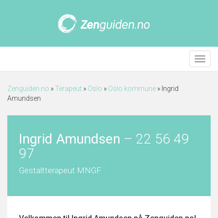
Meny
Zenguiden.no
»
Terapeut
»
Oslo
»
Oslo kommune
»
Ingrid
Amundsen
Ingrid Amundsen
–
22 56 49
97
Gestaltterapeut MNGF