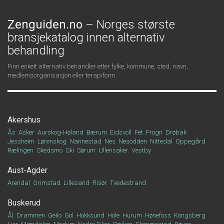
Zenguiden.no
– Norges største
bransjekatalog innen alternativ
behandling
Finn enkelt alternativ behandler etter fylke, kommune, sted, navn,
medlemsorganisasjon eller terapiform.
Akershus
Ås
Asker
Aurskog-Høland
Bærum
Eidsvoll
Fet
Frogn
Drøbak
Jessheim
Lørenskog
Nannestad
Nes
Nesodden
Nittedal
Oppegård
Rælingen
Skedsmo
Ski
Sørum
Ullensaker
Vestby
Aust-Agder
Arendal
Grimstad
Lillesand
Risør
Tvedestrand
Buskerud
Ål
Drammen
Geilo
Gol
Hokksund
Hole
Hurum
Hønefoss
Kongsberg