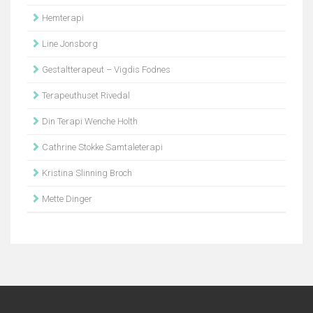
Hemterapi
Line Jonsborg
Gestaltterapeut – Vigdis Fodnes
Terapeuthuset Rivedal
Din Terapi Wenche Holth
Cathrine Stokke Samtaleterapi
Kristina Slinning Broch
Mette Dinger