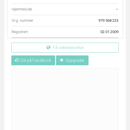
Hjemmeside
–
Org. nummer
979 568 223
Registrert
02.01.2009
Få veibeskrivelse
Del på FaceBook
Oppgrader