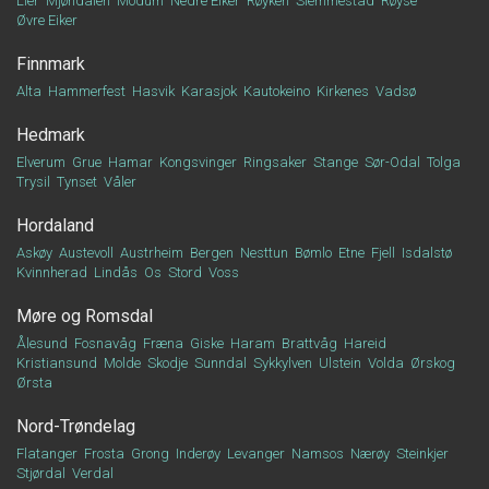
Lier
Mjøndalen
Modum
Nedre Eiker
Røyken
Slemmestad
Røyse
Øvre Eiker
Finnmark
Alta
Hammerfest
Hasvik
Karasjok
Kautokeino
Kirkenes
Vadsø
Hedmark
Elverum
Grue
Hamar
Kongsvinger
Ringsaker
Stange
Sør-Odal
Tolga
Trysil
Tynset
Våler
Hordaland
Askøy
Austevoll
Austrheim
Bergen
Nesttun
Bømlo
Etne
Fjell
Isdalstø
Kvinnherad
Lindås
Os
Stord
Voss
Møre og Romsdal
Ålesund
Fosnavåg
Fræna
Giske
Haram
Brattvåg
Hareid
Kristiansund
Molde
Skodje
Sunndal
Sykkylven
Ulstein
Volda
Ørskog
Ørsta
Nord-Trøndelag
Flatanger
Frosta
Grong
Inderøy
Levanger
Namsos
Nærøy
Steinkjer
Stjørdal
Verdal