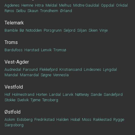
Agdenes
Hemne
Hitra
Meldal
Melhus
Midtre Gauldal
Oppdal
Orkdal
Røros
Selbu
Skaun
Trondheim
Ørland
Telemark
Bamble
Bø
Notodden
Porsgrunn
Seljord
Siljan
Skien
Vinje
Troms
Bardufoss
Harstad
Lenvik
Tromsø
Vest-Agder
Audnedal
Farsund
Flekkefjord
Kristiansand
Lindesnes
Lyngdal
Mandal
Marnardal
Søgne
Vennesla
Vestfold
Hof
Holmestrand
Horten
Lardal
Larvik
Nøtterøy
Sande
Sandefjord
Stokke
Svelvik
Tjøme
Tønsberg
Østfold
Askim
Eidsberg
Fredrikstad
Halden
Hobøl
Moss
Rakkestad
Rygge
Sarpsborg