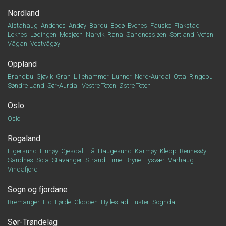
Nordland
Alstahaug
Andenes
Andøy
Bardu
Bodø
Evenes
Fauske
Flakstad
Leknes
Lødingen
Mosjøen
Narvik
Rana
Sandnessjøen
Sortland
Vefsn
Vågan
Vestvågøy
Oppland
Brandbu
Gjøvik
Gran
Lillehammer
Lunner
Nord-Aurdal
Otta
Ringebu
Søndre Land
Sør-Aurdal
Vestre Toten
Østre Toten
Oslo
Oslo
Rogaland
Eigersund
Finnøy
Gjesdal
Hå
Haugesund
Karmøy
Klepp
Rennesøy
Sandnes
Sola
Stavanger
Strand
Time
Bryne
Tysvær
Varhaug
Vindafjord
Sogn og fjordane
Bremanger
Eid
Førde
Gloppen
Hyllestad
Luster
Sogndal
Sør-Trøndelag