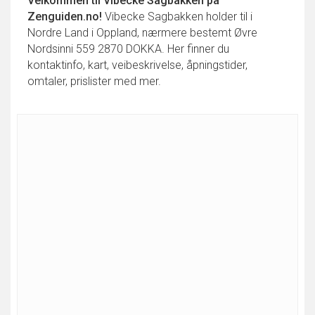
Velkommen til
Vibecke Sagbakken
på
Zenguiden.no!
Vibecke Sagbakken holder til i
Nordre Land i Oppland, nærmere bestemt Øvre
Nordsinni 559 2870 DOKKA. Her finner du
kontaktinfo, kart, veibeskrivelse, åpningstider,
omtaler, prislister med mer.