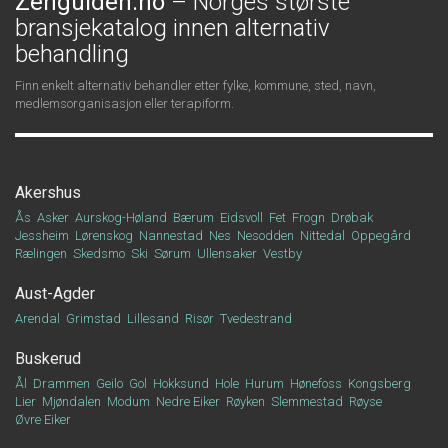
Zenguiden.no
– Norges største
bransjekatalog innen alternativ
behandling
Finn enkelt alternativ behandler etter fylke, kommune, sted, navn,
medlemsorganisasjon eller terapiform.
Akershus
Ås
Asker
Aurskog-Høland
Bærum
Eidsvoll
Fet
Frogn
Drøbak
Jessheim
Lørenskog
Nannestad
Nes
Nesodden
Nittedal
Oppegård
Rælingen
Skedsmo
Ski
Sørum
Ullensaker
Vestby
Aust-Agder
Arendal
Grimstad
Lillesand
Risør
Tvedestrand
Buskerud
Ål
Drammen
Geilo
Gol
Hokksund
Hole
Hurum
Hønefoss
Kongsberg
Lier
Mjøndalen
Modum
Nedre Eiker
Røyken
Slemmestad
Røyse
Øvre Eiker