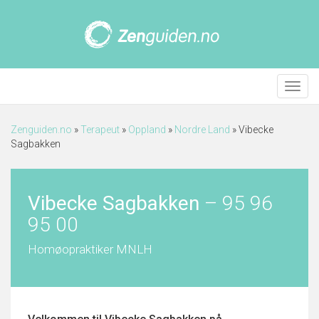
Meny
Zenguiden.no
»
Terapeut
»
Oppland
»
Nordre Land
»
Vibecke
Sagbakken
Vibecke Sagbakken
–
95 96
95 00
Homøopraktiker MNLH