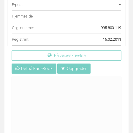
E-post
–
Hjemmeside
–
Org. nummer
995 803 119
Registrert
16.02.2011
Få veibeskrivelse
Del på FaceBook
Oppgrader