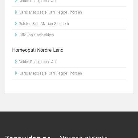
Dokka Energibane As
Karis Massasje Kari Hegge Thorsen
Gofoten Britt Marion Stenseth
Hillgunn Sagbakken
Homøopati Nordre Land
Dokka Energibane As
Karis Massasje Kari Hegge Thorsen