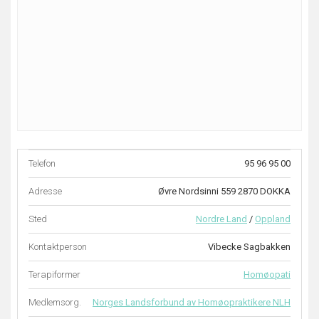
Telefon
95 96 95 00
Adresse
Øvre Nordsinni 559 2870 DOKKA
Sted
Nordre Land
/
Oppland
Kontaktperson
Vibecke Sagbakken
Terapiformer
Homøopati
Medlemsorg.
Norges Landsforbund av Homøopraktikere NLH