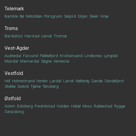
Telemark
Bamble
Bø
Notodden
Porsgrunn
Seljord
Siljan
Skien
Vinje
Troms
Bardufoss
Harstad
Lenvik
Tromsø
Vest-Agder
Audnedal
Farsund
Flekkefjord
Kristiansand
Lindesnes
Lyngdal
Mandal
Marnardal
Søgne
Vennesla
Vestfold
Hof
Holmestrand
Horten
Lardal
Larvik
Nøtterøy
Sande
Sandefjord
Stokke
Svelvik
Tjøme
Tønsberg
Østfold
Askim
Eidsberg
Fredrikstad
Halden
Hobøl
Moss
Rakkestad
Rygge
Sarpsborg