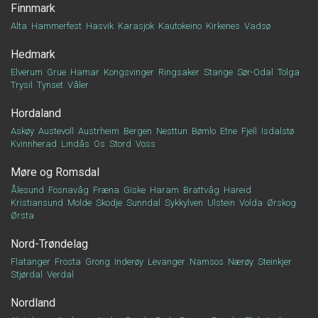
Finnmark
Alta
Hammerfest
Hasvik
Karasjok
Kautokeino
Kirkenes
Vadsø
Hedmark
Elverum
Grue
Hamar
Kongsvinger
Ringsaker
Stange
Sør-Odal
Tolga
Trysil
Tynset
Våler
Hordaland
Askøy
Austevoll
Austrheim
Bergen
Nesttun
Bømlo
Etne
Fjell
Isdalstø
Kvinnherad
Lindås
Os
Stord
Voss
Møre og Romsdal
Ålesund
Fosnavåg
Fræna
Giske
Haram
Brattvåg
Hareid
Kristiansund
Molde
Skodje
Sunndal
Sykkylven
Ulstein
Volda
Ørskog
Ørsta
Nord-Trøndelag
Flatanger
Frosta
Grong
Inderøy
Levanger
Namsos
Nærøy
Steinkjer
Stjørdal
Verdal
Nordland