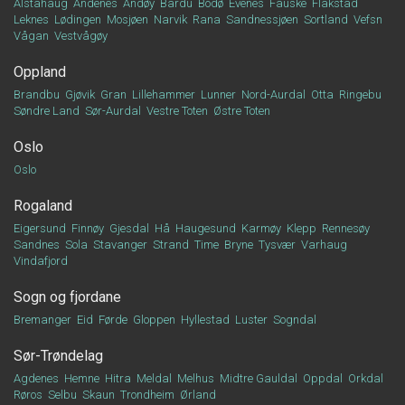
Alstahaug
Andenes
Andøy
Bardu
Bodø
Evenes
Fauske
Flakstad
Leknes
Lødingen
Mosjøen
Narvik
Rana
Sandnessjøen
Sortland
Vefsn
Vågan
Vestvågøy
Oppland
Brandbu
Gjøvik
Gran
Lillehammer
Lunner
Nord-Aurdal
Otta
Ringebu
Søndre Land
Sør-Aurdal
Vestre Toten
Østre Toten
Oslo
Oslo
Rogaland
Eigersund
Finnøy
Gjesdal
Hå
Haugesund
Karmøy
Klepp
Rennesøy
Sandnes
Sola
Stavanger
Strand
Time
Bryne
Tysvær
Varhaug
Vindafjord
Sogn og fjordane
Bremanger
Eid
Førde
Gloppen
Hyllestad
Luster
Sogndal
Sør-Trøndelag
Agdenes
Hemne
Hitra
Meldal
Melhus
Midtre Gauldal
Oppdal
Orkdal
Røros
Selbu
Skaun
Trondheim
Ørland