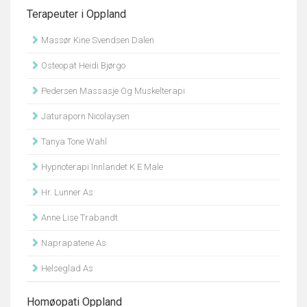
Terapeuter i Oppland
Massør Kine Svendsen Dalen
Osteopat Heidi Bjørgo
Pedersen Massasje Og Muskelterapi
Jaturaporn Nicolaysen
Tanya Tone Wahl
Hypnoterapi Innlandet K E Male
Hr. Lunner As
Anne Lise Trabandt
Naprapatene As
Helseglad As
Homøopati Oppland