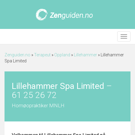
Meny
Zenguiden.no
»
Terapeut
»
Oppland
»
Lillehammer
»
Lillehammer
Spa Limited
Lillehammer Spa Limited
–
61 25 26 72
Homøopraktiker MNLH