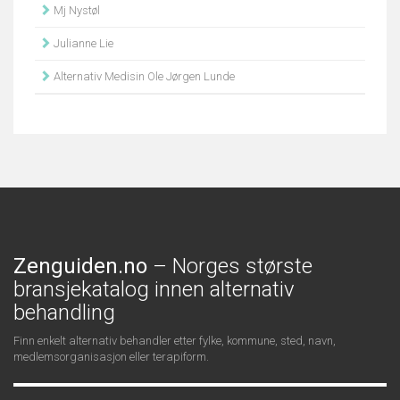
Mj Nystøl
Julianne Lie
Alternativ Medisin Ole Jørgen Lunde
Zenguiden.no
– Norges største
bransjekatalog innen alternativ
behandling
Finn enkelt alternativ behandler etter fylke, kommune, sted, navn,
medlemsorganisasjon eller terapiform.