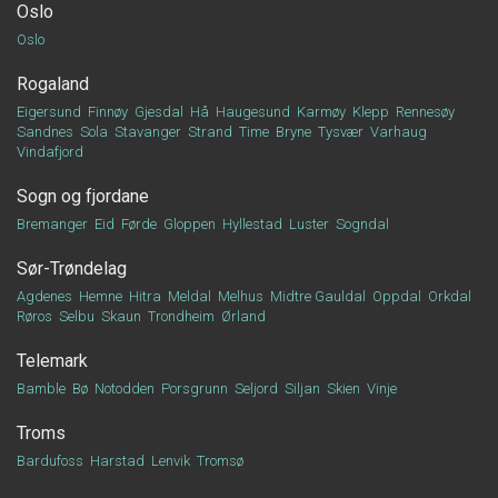
Oslo
Oslo
Rogaland
Eigersund
Finnøy
Gjesdal
Hå
Haugesund
Karmøy
Klepp
Rennesøy
Sandnes
Sola
Stavanger
Strand
Time
Bryne
Tysvær
Varhaug
Vindafjord
Sogn og fjordane
Bremanger
Eid
Førde
Gloppen
Hyllestad
Luster
Sogndal
Sør-Trøndelag
Agdenes
Hemne
Hitra
Meldal
Melhus
Midtre Gauldal
Oppdal
Orkdal
Røros
Selbu
Skaun
Trondheim
Ørland
Telemark
Bamble
Bø
Notodden
Porsgrunn
Seljord
Siljan
Skien
Vinje
Troms
Bardufoss
Harstad
Lenvik
Tromsø