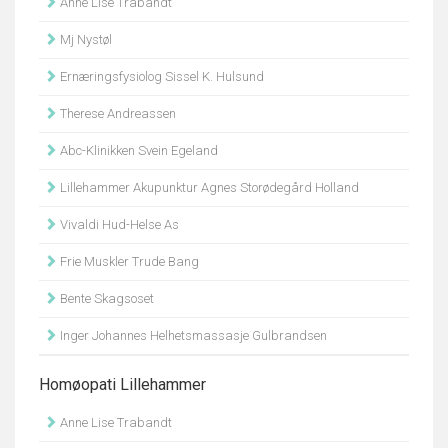
Anne Lise Trabandt
Mj Nystøl
Ernæringsfysiolog Sissel K. Hulsund
Therese Andreassen
Abc-Klinikken Svein Egeland
Lillehammer Akupunktur Agnes Storødegård Holland
Vivaldi Hud-Helse As
Frie Muskler Trude Bang
Bente Skagsoset
Inger Johannes Helhetsmassasje Gulbrandsen
Homøopati Lillehammer
Anne Lise Trabandt