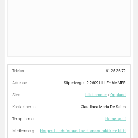
Telefon
61 25 26 72
Adresse
Sliperivegen 2 2609 LILLEHAMMER
Sted
Lillehammer
/
Oppland
Kontaktperson
Claudinea Maria De Sales
Terapiformer
Homøopati
Medlemsorg.
Norges Landsforbund av Homøopraktikere NLH