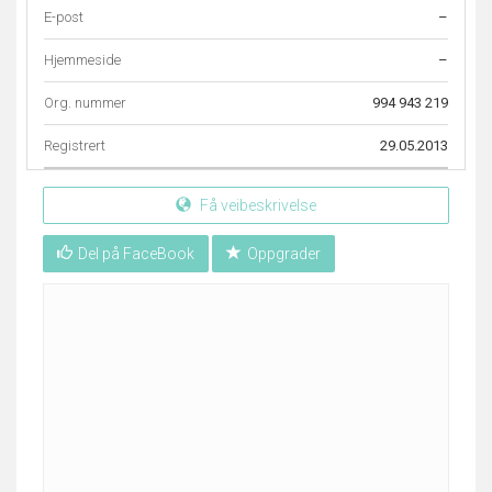
E-post
–
Hjemmeside
–
Org. nummer
994 943 219
Registrert
29.05.2013
Få veibeskrivelse
Del på FaceBook
Oppgrader