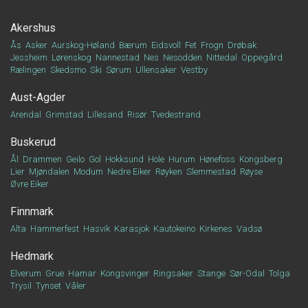
Akershus
Ås
Asker
Aurskog-Høland
Bærum
Eidsvoll
Fet
Frogn
Drøbak
Jessheim
Lørenskog
Nannestad
Nes
Nesodden
Nittedal
Oppegård
Rælingen
Skedsmo
Ski
Sørum
Ullensaker
Vestby
Aust-Agder
Arendal
Grimstad
Lillesand
Risør
Tvedestrand
Buskerud
Ål
Drammen
Geilo
Gol
Hokksund
Hole
Hurum
Hønefoss
Kongsberg
Lier
Mjøndalen
Modum
Nedre Eiker
Røyken
Slemmestad
Røyse
Øvre Eiker
Finnmark
Alta
Hammerfest
Hasvik
Karasjok
Kautokeino
Kirkenes
Vadsø
Hedmark
Elverum
Grue
Hamar
Kongsvinger
Ringsaker
Stange
Sør-Odal
Tolga
Trysil
Tynset
Våler