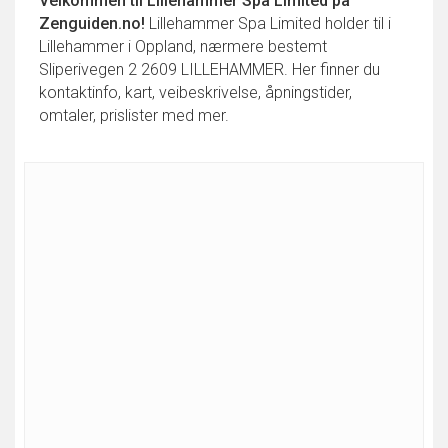
Velkommen til
Lillehammer Spa Limited
på
Zenguiden.no!
Lillehammer Spa Limited holder til i
Lillehammer i Oppland, nærmere bestemt
Sliperivegen 2 2609 LILLEHAMMER. Her finner du
kontaktinfo, kart, veibeskrivelse, åpningstider,
omtaler, prislister med mer.