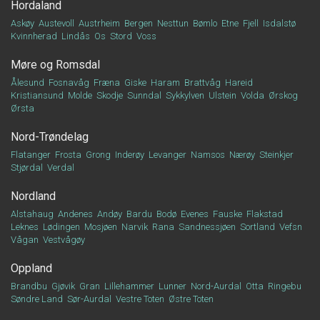
Hordaland
Askøy
Austevoll
Austrheim
Bergen
Nesttun
Bømlo
Etne
Fjell
Isdalstø
Kvinnherad
Lindås
Os
Stord
Voss
Møre og Romsdal
Ålesund
Fosnavåg
Fræna
Giske
Haram
Brattvåg
Hareid
Kristiansund
Molde
Skodje
Sunndal
Sykkylven
Ulstein
Volda
Ørskog
Ørsta
Nord-Trøndelag
Flatanger
Frosta
Grong
Inderøy
Levanger
Namsos
Nærøy
Steinkjer
Stjørdal
Verdal
Nordland
Alstahaug
Andenes
Andøy
Bardu
Bodø
Evenes
Fauske
Flakstad
Leknes
Lødingen
Mosjøen
Narvik
Rana
Sandnessjøen
Sortland
Vefsn
Vågan
Vestvågøy
Oppland
Brandbu
Gjøvik
Gran
Lillehammer
Lunner
Nord-Aurdal
Otta
Ringebu
Søndre Land
Sør-Aurdal
Vestre Toten
Østre Toten