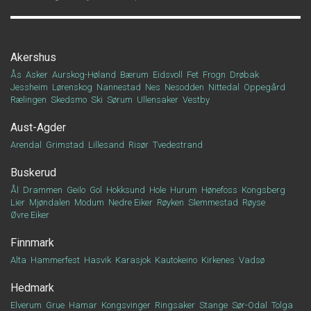
Akershus
Ås
Asker
Aurskog-Høland
Bærum
Eidsvoll
Fet
Frogn
Drøbak
Jessheim
Lørenskog
Nannestad
Nes
Nesodden
Nittedal
Oppegård
Rælingen
Skedsmo
Ski
Sørum
Ullensaker
Vestby
Aust-Agder
Arendal
Grimstad
Lillesand
Risør
Tvedestrand
Buskerud
Ål
Drammen
Geilo
Gol
Hokksund
Hole
Hurum
Hønefoss
Kongsberg
Lier
Mjøndalen
Modum
Nedre Eiker
Røyken
Slemmestad
Røyse
Øvre Eiker
Finnmark
Alta
Hammerfest
Hasvik
Karasjok
Kautokeino
Kirkenes
Vadsø
Hedmark
Elverum
Grue
Hamar
Kongsvinger
Ringsaker
Stange
Sør-Odal
Tolga