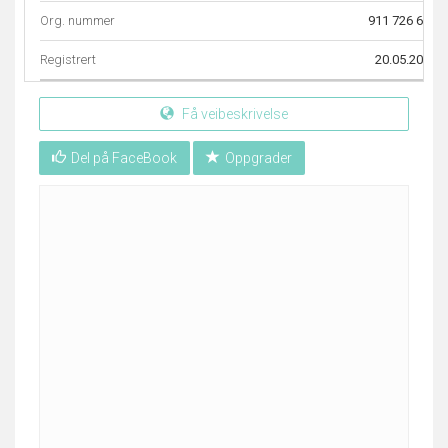
Org. nummer
911 726 696
Registrert
20.05.2014
Få veibeskrivelse
Del på FaceBook
Oppgrader