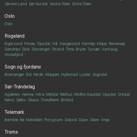
Søndre Land
Sør-Aurdal
Vestre Toten
Østre Toten
Oslo
Oslo
Rogaland
Eigersund
Finnøy
Gjesdal
Hå
Haugesund
Karmøy
Klepp
Rennesøy
Sandnes
Sola
Stavanger
Strand
Time
Bryne
Tysvær
Varhaug
Vindafjord
Sogn og fjordane
Bremanger
Eid
Førde
Gloppen
Hyllestad
Luster
Sogndal
Sør-Trøndelag
Agdenes
Hemne
Hitra
Meldal
Melhus
Midtre Gauldal
Oppdal
Orkdal
Røros
Selbu
Skaun
Trondheim
Ørland
Telemark
Bamble
Bø
Notodden
Porsgrunn
Seljord
Siljan
Skien
Vinje
Troms