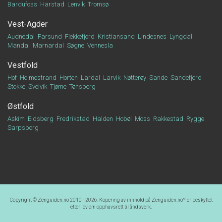
Bardufoss
Harstad
Lenvik
Tromsø
Vest-Agder
Audnedal
Farsund
Flekkefjord
Kristiansand
Lindesnes
Lyngdal
Mandal
Marnardal
Søgne
Vennesla
Vestfold
Hof
Holmestrand
Horten
Lardal
Larvik
Nøtterøy
Sande
Sandefjord
Stokke
Svelvik
Tjøme
Tønsberg
Østfold
Askim
Eidsberg
Fredrikstad
Halden
Hobøl
Moss
Rakkestad
Rygge
Sarpsborg
Copyright © Zenguiden.no 2010 - 2026. Kopering av innhold på
Zenguiden.no™
er beskyttet
etter lov om opphavsrett til åndsverk.