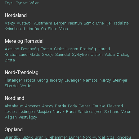
Trysil
Tynset
Våler
Hordaland
Askøy
Austevoll
Austrheim
Bergen
Nesttun
Bømlo
Etne
Fjell
Isdalstø
Kvinnherad
Lindås
Os
Stord
Voss
Møre og Romsdal
Ålesund
Fosnavåg
Fræna
Giske
Haram
Brattvåg
Hareid
Kristiansund
Molde
Skodje
Sunndal
Sykkylven
Ulstein
Volda
Ørskog
Ørsta
Nord-Trøndelag
Flatanger
Frosta
Grong
Inderøy
Levanger
Namsos
Nærøy
Steinkjer
Stjørdal
Verdal
Nordland
Alstahaug
Andenes
Andøy
Bardu
Bodø
Evenes
Fauske
Flakstad
Leknes
Lødingen
Mosjøen
Narvik
Rana
Sandnessjøen
Sortland
Vefsn
Vågan
Vestvågøy
Oppland
Brandbu
Gjøvik
Gran
Lillehammer
Lunner
Nord-Aurdal
Otta
Ringebu