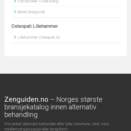
Frie Muskler Trude Bang
Bente Skagsoset
Osteopati Lillehammer
Lillehammer Osteopati As
Zenguiden.no
– Norges største
bransjekatalog innen alternativ
behandling
Finn enkelt alternativ behandler etter fylke, kommune, sted, navn,
medlemsorganisasjon eller terapiform.