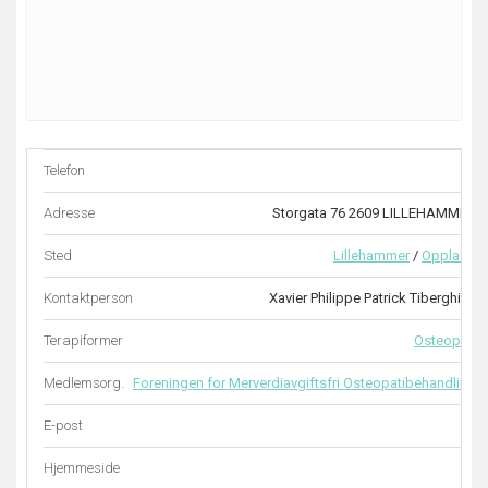
Telefon
–
Adresse
Storgata 76 2609 LILLEHAMMER
Sted
Lillehammer
/
Oppland
Kontaktperson
Xavier Philippe Patrick Tiberghien
Terapiformer
Osteopati
Medlemsorg.
Foreningen for Merverdiavgiftsfri Osteopatibehandling
E-post
–
Hjemmeside
–