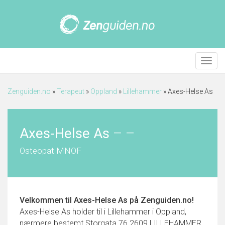
Meny
Zenguiden.no
»
Terapeut
»
Oppland
»
Lillehammer
»
Axes-Helse As
Axes-Helse As
–
–
Osteopat MNOF
Velkommen til
Axes-Helse As
på Zenguiden.no!
Axes-Helse As holder til i Lillehammer i Oppland,
nærmere bestemt Storgata 76 2609 LILLEHAMMER.