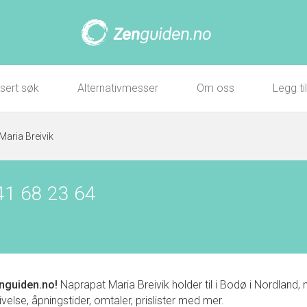
sert søk
Alternativmesser
Om oss
Legg ti
Maria Breivik
41 68 23 64
nguiden.no!
Naprapat Maria Breivik holder til i Bodø i Nordla
velse, åpningstider, omtaler, prislister med mer.