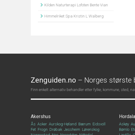
Kilden Naturterapi Lofoten Bente Vian
Himmelriket Spa Kristin L Walberg
Zenguiden.no
– Norges største b
Finn enkelt alternativ behandler etter fylke, kommune, sted, 
Akershus
Hordal
Ås
Asker
Aurskog-Høland
Bærum
Eidsvoll
Askøy
Au
Fet
Frogn
Drøbak
Jessheim
Lørenskog
Bømlo
Et
Nannestad
Nes
Nesodden
Nittedal
Lindås