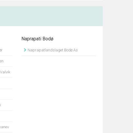
Naprapati Bodø
ør
Naprapatlandslaget Bodø As
en
 Valvik
i
Tsanev