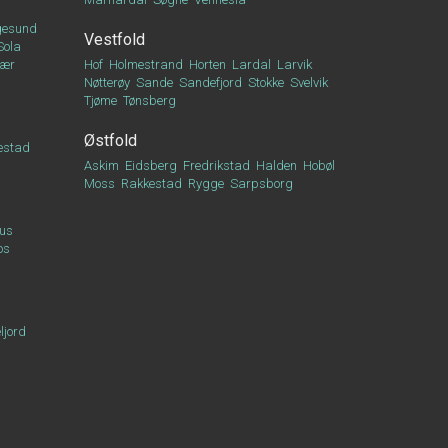
esund
Vestfold
Sola
vær
Hof
Holmestrand
Horten
Lardal
Larvik
Nøtterøy
Sande
Sandefjord
Stokke
Svelvik
Tjøme
Tønsberg
Østfold
estad
Askim
Eidsberg
Fredrikstad
Halden
Hobøl
Moss
Rakkestad
Rygge
Sarpsborg
us
os
ljord