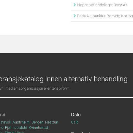
Naprapatlandslaget Bodø As
Bodø Akupunktur Ranveig Karlse
ransjekatalog innen alternativ behandling
navn, medlemsorganisasjon eller terapiform.
and
Oslo
stevoll
Austrheim
Bergen
Nesttun
Oslo
ne
Fjell
Isdalstø
Kvinnherad
Os
Stord
Voss