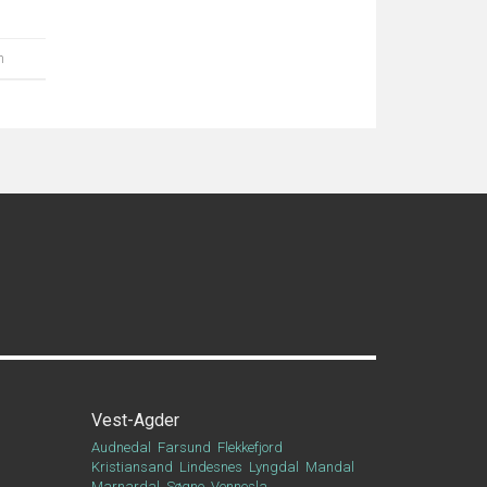
n
Vest-Agder
Audnedal
Farsund
Flekkefjord
Kristiansand
Lindesnes
Lyngdal
Mandal
Marnardal
Søgne
Vennesla