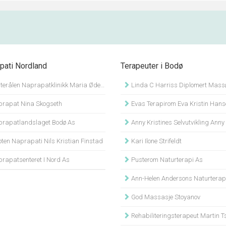
pati Nordland
Terapeuter i Bodø
erålen Naprapatklinikk Maria Ødegård
Linda C Harriss Diplomert Mass
rapat Nina Skogseth
Evas Terapirom Eva Kristin Hans
rapatlandslaget Bodø As
Anny Kristines Selvutvikling Anny
ten Naprapati Nils Kristian Finstad
Kari Ilone Strifeldt
rapatsenteret I Nord As
Pusterom Naturterapi As
Ann-Helen Andersons Naturterap
God Massasje Stoyanov
Rehabiliteringsterapeut Martin 