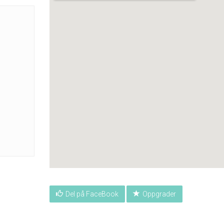
Del på FaceBook
Oppgrader