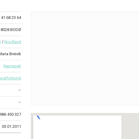
41 68 23 64
B 8028 BODØ
ø
/
Nordland
Maria Breivik
Naprapati
apatforbund
–
–
986 450 327
03.01.2011