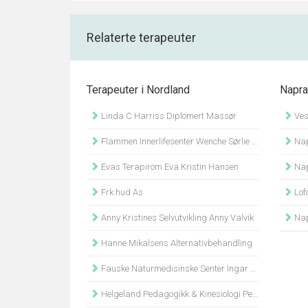
Relaterte terapeuter
Terapeuter i Nordland
Napra
Linda C Harriss Diplomert Massør
Vest
Flammen Innerlifesenter Wenche Sørlie Hamremoen
Nap
Evas Terapirom Eva Kristin Hansen
Nap
Frk.hud As
Lofo
Anny Kristines Selvutvikling Anny Valvik
Nap
Hanne Mikalsens Alternativbehandling
Fauske Naturmedisinske Senter Ingar Arntsen
Helgeland Pedagogikk & Kinesiologi Per Opland