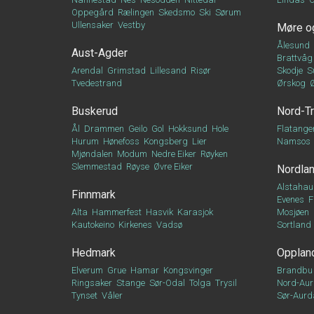
Oppegård
Rælingen
Skedsmo
Ski
Sørum
Ullensaker
Vestby
Møre o
Ålesund
Aust-Agder
Brattvåg
Arendal
Grimstad
Lillesand
Risør
Skodje
S
Tvedestrand
Ørskog
Buskerud
Nord-T
Ål
Drammen
Geilo
Gol
Hokksund
Hole
Flatange
Hurum
Hønefoss
Kongsberg
Lier
Namsos
Mjøndalen
Modum
Nedre Eiker
Røyken
Slemmestad
Røyse
Øvre Eiker
Nordla
Alstahau
Finnmark
Evenes
F
Alta
Hammerfest
Hasvik
Karasjok
Mosjøen
Kautokeino
Kirkenes
Vadsø
Sortland
Hedmark
Opplan
Elverum
Grue
Hamar
Kongsvinger
Brandbu
Ringsaker
Stange
Sør-Odal
Tolga
Trysil
Nord-Aur
Tynset
Våler
Sør-Aurd