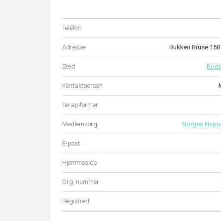
Telefon
Adresse
Bukken Bruse 15
Sted
Bod
Kontaktperson
Terapiformer
Medlemsorg.
Norges Napr
E-post
Hjemmeside
Org. nummer
Registrert