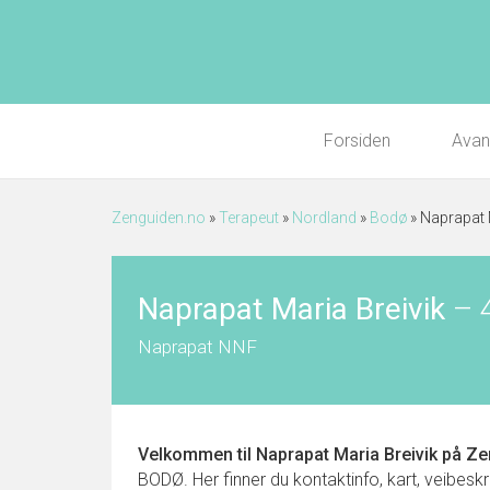
Forsiden
Avan
Zenguiden.no
»
Terapeut
»
Nordland
»
Bodø
»
Naprapat 
Naprapat Maria Breivik
–
Naprapat NNF
Velkommen til
Naprapat Maria Breivik
på Ze
BODØ. Her finner du kontaktinfo, kart, veibeskri