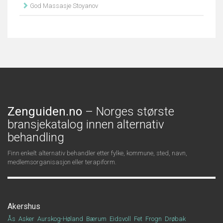
God Massasje Stoyanov
Zenguiden.no
– Norges største
bransjekatalog innen alternativ
behandling
Finn enkelt alternativ behandler etter fylke, kommune, sted, navn,
medlemsorganisasjon eller terapiform.
Akershus
Ås
Asker
Aurskog-Høland
Bærum
Eidsvoll
Fet
Frogn
Drøbak