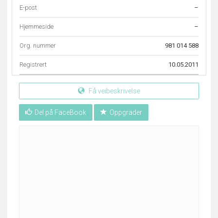
E-post
–
Hjemmeside
–
Org. nummer
981 014 588
Registrert
10.05.2011
Få veibeskrivelse
Del på FaceBook
Oppgrader