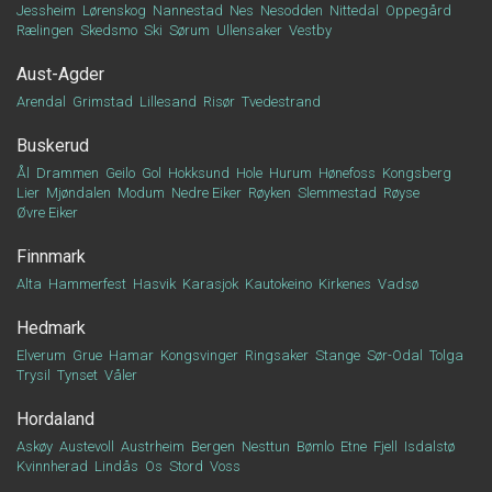
Jessheim
Lørenskog
Nannestad
Nes
Nesodden
Nittedal
Oppegård
Rælingen
Skedsmo
Ski
Sørum
Ullensaker
Vestby
Aust-Agder
Arendal
Grimstad
Lillesand
Risør
Tvedestrand
Buskerud
Ål
Drammen
Geilo
Gol
Hokksund
Hole
Hurum
Hønefoss
Kongsberg
Lier
Mjøndalen
Modum
Nedre Eiker
Røyken
Slemmestad
Røyse
Øvre Eiker
Finnmark
Alta
Hammerfest
Hasvik
Karasjok
Kautokeino
Kirkenes
Vadsø
Hedmark
Elverum
Grue
Hamar
Kongsvinger
Ringsaker
Stange
Sør-Odal
Tolga
Trysil
Tynset
Våler
Hordaland
Askøy
Austevoll
Austrheim
Bergen
Nesttun
Bømlo
Etne
Fjell
Isdalstø
Kvinnherad
Lindås
Os
Stord
Voss