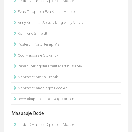
Linda C Harriss Diplomert Massør
Evas Terapirom Eva Kristin Hansen
Anny Kristines Selvutvikling Anny Valvik
Kari Ilone Strifeldt
Pusterom Naturterapi As
God Massasje Stoyanov
Rehabiliteringsterapeut Martin Tsanev
Naprapat Maria Breivik
Naprapatlandslaget Bodø As
Bodø Akupunktur Ranveig Karlsen
Massasje Bodø
Linda C Harriss Diplomert Massør