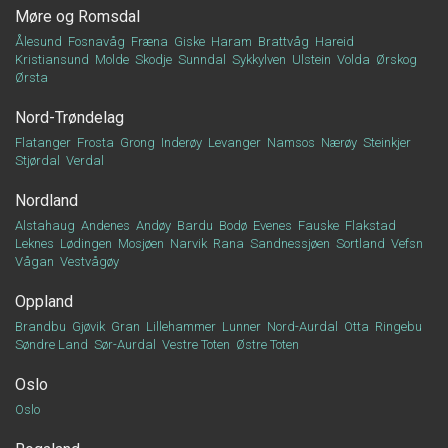
Møre og Romsdal
Ålesund
Fosnavåg
Fræna
Giske
Haram
Brattvåg
Hareid
Kristiansund
Molde
Skodje
Sunndal
Sykkylven
Ulstein
Volda
Ørskog
Ørsta
Nord-Trøndelag
Flatanger
Frosta
Grong
Inderøy
Levanger
Namsos
Nærøy
Steinkjer
Stjørdal
Verdal
Nordland
Alstahaug
Andenes
Andøy
Bardu
Bodø
Evenes
Fauske
Flakstad
Leknes
Lødingen
Mosjøen
Narvik
Rana
Sandnessjøen
Sortland
Vefsn
Vågan
Vestvågøy
Oppland
Brandbu
Gjøvik
Gran
Lillehammer
Lunner
Nord-Aurdal
Otta
Ringebu
Søndre Land
Sør-Aurdal
Vestre Toten
Østre Toten
Oslo
Oslo