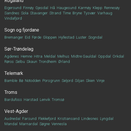
Rogaland
Eigersund
Finnøy
Gjesdal
Hå
Haugesund
Karmøy
Klepp
Rennesøy
Sandnes
Sola
Stavanger
Strand
Time
Bryne
Tysvær
Varhaug
Vindafjord
Sogn og fjordane
Bremanger
Eid
Førde
Gloppen
Hyllestad
Luster
Sogndal
Sør-Trøndelag
Agdenes
Hemne
Hitra
Meldal
Melhus
Midtre Gauldal
Oppdal
Orkdal
Røros
Selbu
Skaun
Trondheim
Ørland
Telemark
Bamble
Bø
Notodden
Porsgrunn
Seljord
Siljan
Skien
Vinje
Troms
Bardufoss
Harstad
Lenvik
Tromsø
Vest-Agder
Audnedal
Farsund
Flekkefjord
Kristiansand
Lindesnes
Lyngdal
Mandal
Marnardal
Søgne
Vennesla