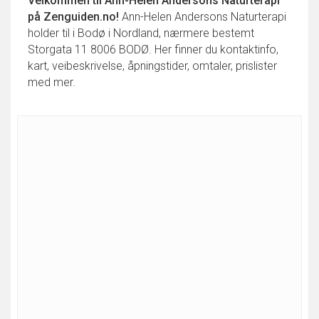
Velkommen til
Ann-Helen Andersons Naturterapi
på Zenguiden.no!
Ann-Helen Andersons Naturterapi
holder til i Bodø i Nordland, nærmere bestemt
Storgata 11 8006 BODØ. Her finner du kontaktinfo,
kart, veibeskrivelse, åpningstider, omtaler, prislister
med mer.