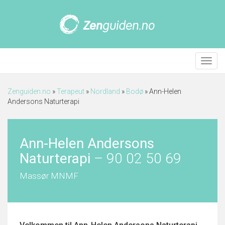
Meny
Zenguiden.no
»
Terapeut
»
Nordland
»
Bodø
»
Ann-Helen
Andersons Naturterapi
Ann-Helen Andersons
Naturterapi
–
90 02 50 69
Massør MNMF