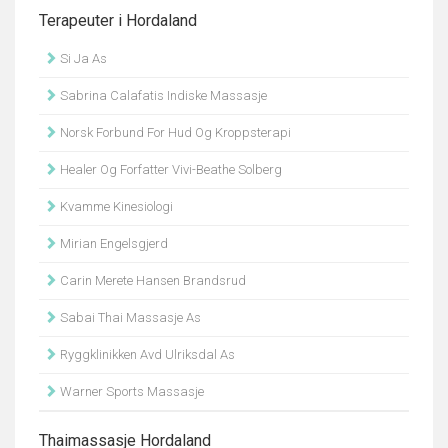
Terapeuter i Hordaland
Si Ja As
Sabrina Calafatis Indiske Massasje
Norsk Forbund For Hud Og Kroppsterapi
Healer Og Forfatter Vivi-Beathe Solberg
Kvamme Kinesiologi
Mirian Engelsgjerd
Carin Merete Hansen Brandsrud
Sabai Thai Massasje As
Ryggklinikken Avd Ulriksdal As
Warner Sports Massasje
Thaimassasje Hordaland