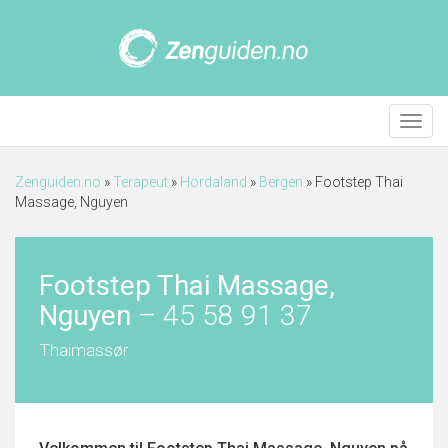
Meny
Zenguiden.no
»
Terapeut
»
Hordaland
»
Bergen
»
Footstep Thai
Massage, Nguyen
Footstep Thai Massage,
Nguyen
–
45 58 91 37
Thaimassør