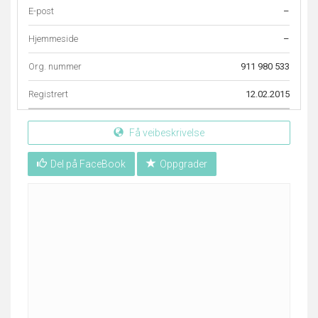
E-post
–
Hjemmeside
–
Org. nummer
911 980 533
Registrert
12.02.2015
Få veibeskrivelse
Del på FaceBook
Oppgrader