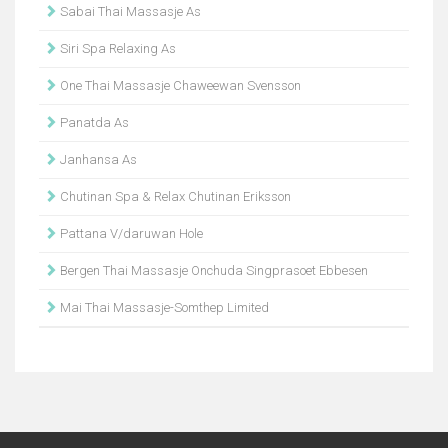
Sabai Thai Massasje As
Siri Spa Relaxing As
One Thai Massasje Chaweewan Svensson
Panatda As
Janhansa As
Chutinan Spa & Relax Chutinan Eriksson
Pattana V/daruwan Hole
Bergen Thai Massasje Onchuda Singprasoet Ebbesen
Mai Thai Massasje-Somthep Limited