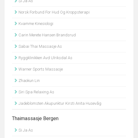
Si Ja As
Norsk Forbund For Hud Og Kroppsterapi
Kvamme Kinesiologi
Carin Merete Hansen Brandsrud
Sabai Thai Massasje As
Ryggklinikken Avd Ulriksdal As
Warner Sports Massasje
Zhaokun Lin
Siri Spa Relaxing As
Jadeblomsten Akupunktur Kirsti Anita Husevåg
Thaimassasje Bergen
Si Ja As