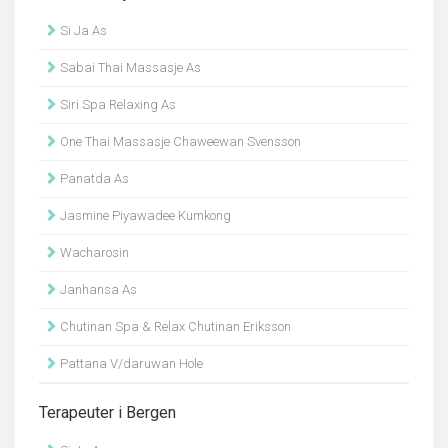
Si Ja As
Sabai Thai Massasje As
Siri Spa Relaxing As
One Thai Massasje Chaweewan Svensson
Panatda As
Jasmine Piyawadee Kumkong
Wacharosin
Janhansa As
Chutinan Spa & Relax Chutinan Eriksson
Pattana V/daruwan Hole
Terapeuter i Bergen