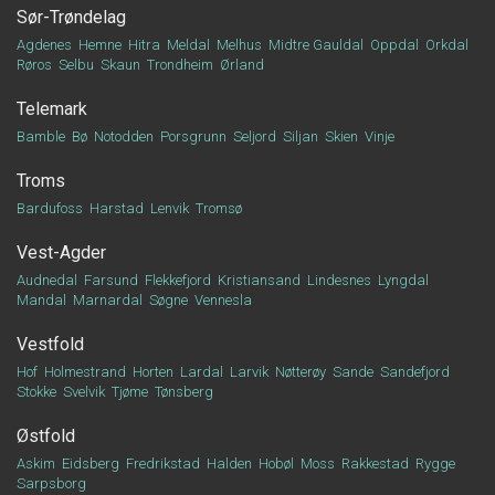
Sør-Trøndelag
Agdenes
Hemne
Hitra
Meldal
Melhus
Midtre Gauldal
Oppdal
Orkdal
Røros
Selbu
Skaun
Trondheim
Ørland
Telemark
Bamble
Bø
Notodden
Porsgrunn
Seljord
Siljan
Skien
Vinje
Troms
Bardufoss
Harstad
Lenvik
Tromsø
Vest-Agder
Audnedal
Farsund
Flekkefjord
Kristiansand
Lindesnes
Lyngdal
Mandal
Marnardal
Søgne
Vennesla
Vestfold
Hof
Holmestrand
Horten
Lardal
Larvik
Nøtterøy
Sande
Sandefjord
Stokke
Svelvik
Tjøme
Tønsberg
Østfold
Askim
Eidsberg
Fredrikstad
Halden
Hobøl
Moss
Rakkestad
Rygge
Sarpsborg