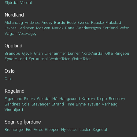
Stjørdal
Verdal
Nordland
Alstahaug
Andenes
Andøy
Bardu
Bodø
Evenes
Fauske
Flakstad
Leknes
Lødingen
Mosjøen
Narvik
Rana
Sandnessjøen
Sortland
Vefsn
Vågan
Vestvågøy
Oppland
Brandbu
Gjøvik
Gran
Lillehammer
Lunner
Nord-Aurdal
Otta
Ringebu
Søndre Land
Sør-Aurdal
Vestre Toten
Østre Toten
Oslo
Oslo
Rogaland
Eigersund
Finnøy
Gjesdal
Hå
Haugesund
Karmøy
Klepp
Rennesøy
Sandnes
Sola
Stavanger
Strand
Time
Bryne
Tysvær
Varhaug
Vindafjord
Sogn og fjordane
Bremanger
Eid
Førde
Gloppen
Hyllestad
Luster
Sogndal