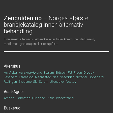
Zenguiden.no
– Norges største
bransjekatalog innen alternativ
behandling
Finn enkelt alternativ behandler etter fylke, kommune, sted, navn,
medlemsorganisasjon eller terapiform.
Akershus
Ås
Asker
Aurskog-Høland
Bærum
Eidsvoll
Fet
Frogn
Drøbak
Jessheim
Lørenskog
Nannestad
Nes
Nesodden
Nittedal
Oppegård
Rælingen
Skedsmo
Ski
Sørum
Ullensaker
Vestby
Aust-Agder
Arendal
Grimstad
Lillesand
Risør
Tvedestrand
Buskerud