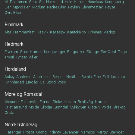
Ål
Drammen
Geilo
Gol
Hokksund
Hole
Hurum
Hønefoss
Kongsberg
Lier
Mjøndalen
Modum
Nedre Eiker
Røyken
Slemmestad
Røyse
Øvre Eiker
Finnmark
Alta
Hammerfest
Hasvik
Karasjok
Kautokeino
Kirkenes
Vadsø
Hedmark
Elverum
Grue
Hamar
Kongsvinger
Ringsaker
Stange
Sør-Odal
Tolga
Trysil
Tynset
Våler
Hordaland
Askøy
Austevoll
Austrheim
Bergen
Nesttun
Bømlo
Etne
Fjell
Isdalstø
Kvinnherad
Lindås
Os
Stord
Voss
Møre og Romsdal
Ålesund
Fosnavåg
Fræna
Giske
Haram
Brattvåg
Hareid
Kristiansund
Molde
Skodje
Sunndal
Sykkylven
Ulstein
Volda
Ørskog
Ørsta
Nord-Trøndelag
Flatanger
Frosta
Grong
Inderøy
Levanger
Namsos
Nærøy
Steinkjer