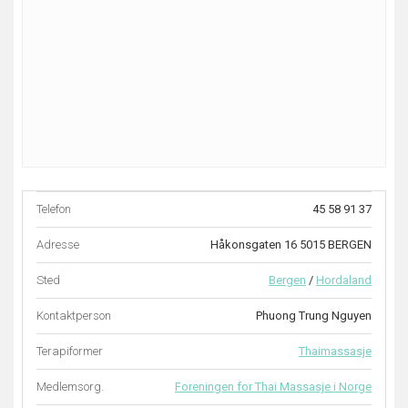
Telefon
45 58 91 37
Adresse
Håkonsgaten 16 5015 BERGEN
Sted
Bergen
/
Hordaland
Kontaktperson
Phuong Trung Nguyen
Terapiformer
Thaimassasje
Medlemsorg.
Foreningen for Thai Massasje i Norge