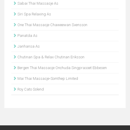
Sabai Thai Massasje As
Siri Spa Relaxing As
One Thai Massasje Chaweewan Svensson
Panatda As
Janhansa As
Chutinan Spa & Relax Chutinan Eriksson
Bergen Thai Massasje Onchuda Singprasoet Ebbesen
Mai Thai Massasje-Somthep Limited
Roy Cato Solend