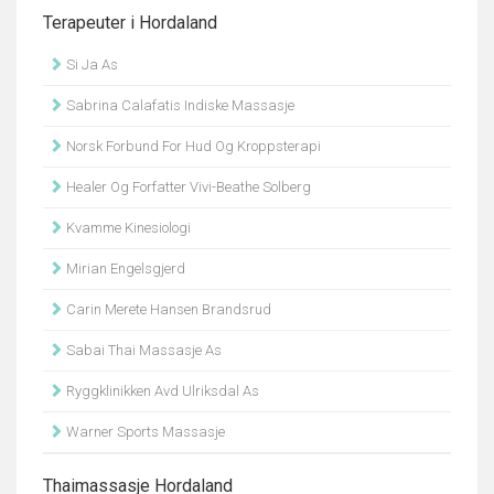
Terapeuter i Hordaland
Si Ja As
Sabrina Calafatis Indiske Massasje
Norsk Forbund For Hud Og Kroppsterapi
Healer Og Forfatter Vivi-Beathe Solberg
Kvamme Kinesiologi
Mirian Engelsgjerd
Carin Merete Hansen Brandsrud
Sabai Thai Massasje As
Ryggklinikken Avd Ulriksdal As
Warner Sports Massasje
Thaimassasje Hordaland