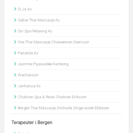
Si Ja As
Sabai Thai Massasje As
Siri Spa Relaxing As
One Thai Massasje Chaweewan Svensson
Panatda As
Jasmine Piyawadee Kumkong
Wacharosin
Janhansa As
Chutinan Spa & Relax Chutinan Eriksson
Bergen Thai Massasje Onchuda Singprasoet Ebbesen
Terapeuter i Bergen