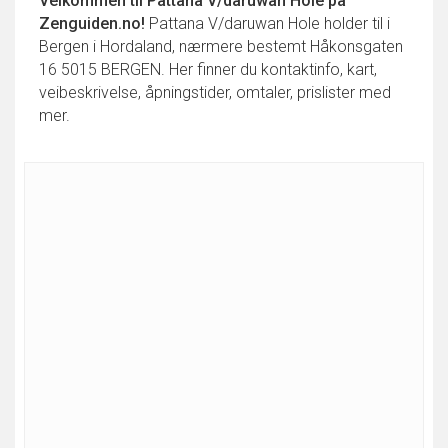
Velkommen til
Pattana V/daruwan Hole
på
Zenguiden.no!
Pattana V/daruwan Hole holder til i
Bergen i Hordaland, nærmere bestemt Håkonsgaten
16 5015 BERGEN. Her finner du kontaktinfo, kart,
veibeskrivelse, åpningstider, omtaler, prislister med
mer.