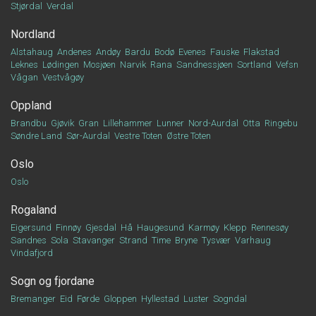
Stjørdal
Verdal
Nordland
Alstahaug
Andenes
Andøy
Bardu
Bodø
Evenes
Fauske
Flakstad
Leknes
Lødingen
Mosjøen
Narvik
Rana
Sandnessjøen
Sortland
Vefsn
Vågan
Vestvågøy
Oppland
Brandbu
Gjøvik
Gran
Lillehammer
Lunner
Nord-Aurdal
Otta
Ringebu
Søndre Land
Sør-Aurdal
Vestre Toten
Østre Toten
Oslo
Oslo
Rogaland
Eigersund
Finnøy
Gjesdal
Hå
Haugesund
Karmøy
Klepp
Rennesøy
Sandnes
Sola
Stavanger
Strand
Time
Bryne
Tysvær
Varhaug
Vindafjord
Sogn og fjordane
Bremanger
Eid
Førde
Gloppen
Hyllestad
Luster
Sogndal