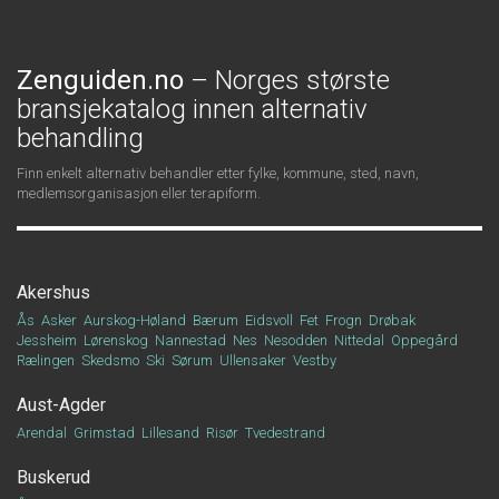
Zenguiden.no
– Norges største
bransjekatalog innen alternativ
behandling
Finn enkelt alternativ behandler etter fylke, kommune, sted, navn,
medlemsorganisasjon eller terapiform.
Akershus
Ås
Asker
Aurskog-Høland
Bærum
Eidsvoll
Fet
Frogn
Drøbak
Jessheim
Lørenskog
Nannestad
Nes
Nesodden
Nittedal
Oppegård
Rælingen
Skedsmo
Ski
Sørum
Ullensaker
Vestby
Aust-Agder
Arendal
Grimstad
Lillesand
Risør
Tvedestrand
Buskerud