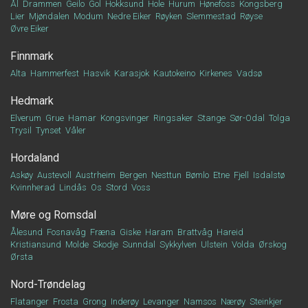
Ål
Drammen
Geilo
Gol
Hokksund
Hole
Hurum
Hønefoss
Kongsberg
Lier
Mjøndalen
Modum
Nedre Eiker
Røyken
Slemmestad
Røyse
Øvre Eiker
Finnmark
Alta
Hammerfest
Hasvik
Karasjok
Kautokeino
Kirkenes
Vadsø
Hedmark
Elverum
Grue
Hamar
Kongsvinger
Ringsaker
Stange
Sør-Odal
Tolga
Trysil
Tynset
Våler
Hordaland
Askøy
Austevoll
Austrheim
Bergen
Nesttun
Bømlo
Etne
Fjell
Isdalstø
Kvinnherad
Lindås
Os
Stord
Voss
Møre og Romsdal
Ålesund
Fosnavåg
Fræna
Giske
Haram
Brattvåg
Hareid
Kristiansund
Molde
Skodje
Sunndal
Sykkylven
Ulstein
Volda
Ørskog
Ørsta
Nord-Trøndelag
Flatanger
Frosta
Grong
Inderøy
Levanger
Namsos
Nærøy
Steinkjer