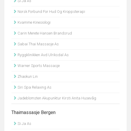
Si Ja As
Norsk Forbund For Hud Og Kroppsterapi
Kvamme Kinesiologi
Carin Merete Hansen Brandsrud
Sabai Thai Massasje As
Ryggklinikken Avd Ulriksdal As
Warner Sports Massasje
Zhaokun Lin
Siri Spa Relaxing As
Jadeblomsten Akupunktur Kirsti Anita Husevåg
Thaimassasje Bergen
Si Ja As