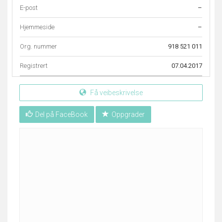
E-post
–
Hjemmeside
–
Org. nummer
918 521 011
Registrert
07.04.2017
Få veibeskrivelse
Del på FaceBook
Oppgrader