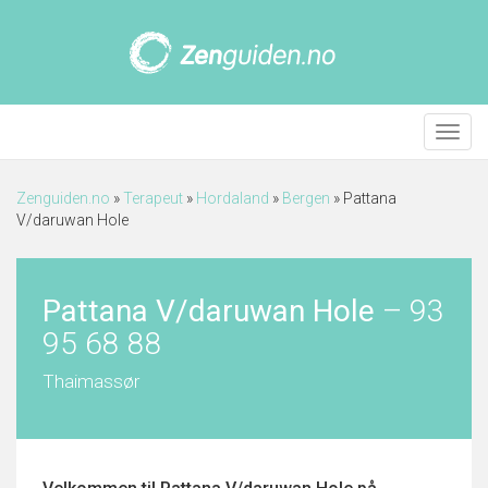
Meny
Zenguiden.no
»
Terapeut
»
Hordaland
»
Bergen
»
Pattana
V/daruwan Hole
Pattana V/daruwan Hole
–
93
95 68 88
Thaimassør