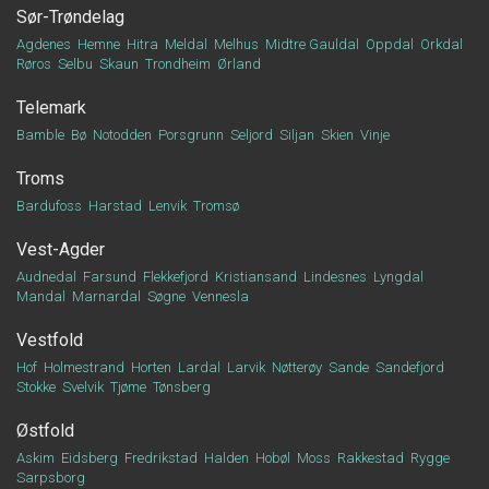
Sør-Trøndelag
Agdenes
Hemne
Hitra
Meldal
Melhus
Midtre Gauldal
Oppdal
Orkdal
Røros
Selbu
Skaun
Trondheim
Ørland
Telemark
Bamble
Bø
Notodden
Porsgrunn
Seljord
Siljan
Skien
Vinje
Troms
Bardufoss
Harstad
Lenvik
Tromsø
Vest-Agder
Audnedal
Farsund
Flekkefjord
Kristiansand
Lindesnes
Lyngdal
Mandal
Marnardal
Søgne
Vennesla
Vestfold
Hof
Holmestrand
Horten
Lardal
Larvik
Nøtterøy
Sande
Sandefjord
Stokke
Svelvik
Tjøme
Tønsberg
Østfold
Askim
Eidsberg
Fredrikstad
Halden
Hobøl
Moss
Rakkestad
Rygge
Sarpsborg