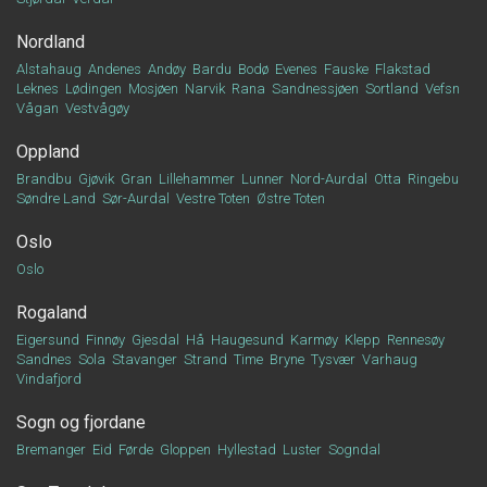
Nordland
Alstahaug
Andenes
Andøy
Bardu
Bodø
Evenes
Fauske
Flakstad
Leknes
Lødingen
Mosjøen
Narvik
Rana
Sandnessjøen
Sortland
Vefsn
Vågan
Vestvågøy
Oppland
Brandbu
Gjøvik
Gran
Lillehammer
Lunner
Nord-Aurdal
Otta
Ringebu
Søndre Land
Sør-Aurdal
Vestre Toten
Østre Toten
Oslo
Oslo
Rogaland
Eigersund
Finnøy
Gjesdal
Hå
Haugesund
Karmøy
Klepp
Rennesøy
Sandnes
Sola
Stavanger
Strand
Time
Bryne
Tysvær
Varhaug
Vindafjord
Sogn og fjordane
Bremanger
Eid
Førde
Gloppen
Hyllestad
Luster
Sogndal