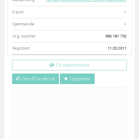
E-post
–
Hjemmeside
–
Org. nummer
986 181 792
Registrert
11.05.2011
Få veibeskrivelse
Del på FaceBook
Oppgrader