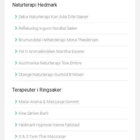
Naturterapi Hedmark
Seba Naturterapi Kari Ada Dille Giæver
Refleksolog Ingunn Nordbø Sælen
Brumunddal Helhetsterapi Mona Theodorsen
Fot O Aromaklinikken Maritha Encene
Austmarka Naturterapi Tove Embre
Stange Naturterapi Gunhild B Nilsen
Terapeuter i Ringsaker
Malai Aroma & Massasje Sommit
Kine Sørlien Barli
Hedmark Hypnose Hanne Fjelstad
S & S Twin Thai Massasje