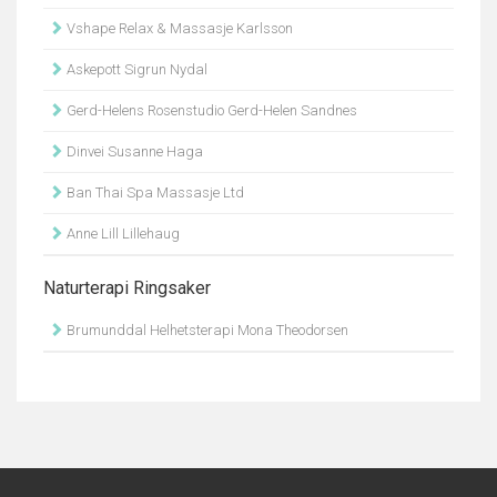
Vshape Relax & Massasje Karlsson
Askepott Sigrun Nydal
Gerd-Helens Rosenstudio Gerd-Helen Sandnes
Dinvei Susanne Haga
Ban Thai Spa Massasje Ltd
Anne Lill Lillehaug
Naturterapi Ringsaker
Brumunddal Helhetsterapi Mona Theodorsen