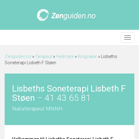
Meny
Zenguiden.no
»
Terapeut
»
Hedmark
»
Ringsaker
»
Lisbeths
Soneterapi Lisbeth F Støen
Lisbeths Soneterapi Lisbeth F
Støen
–
41 43 65 81
Naturterapeut MNNH