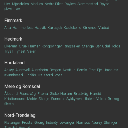
Lier
Mjøndalen
Modum
Nedre Eiker
Røyken
Slemmestad
Røyse
Øvre Eiker
Finnmark
Alta
Hammerfest
Hasvik
Karasjok
Kautokeino
Kirkenes
Vadsø
Hedmark
Elverum
Grue
Hamar
Kongsvinger
Ringsaker
Stange
Sør-Odal
Tolga
Trysil
Tynset
Våler
Hordaland
Askøy
Austevoll
Austrheim
Bergen
Nesttun
Bømlo
Etne
Fjell
Isdalstø
Kvinnherad
Lindås
Os
Stord
Voss
Møre og Romsdal
Ålesund
Fosnavåg
Fræna
Giske
Haram
Brattvåg
Hareid
Kristiansund
Molde
Skodje
Sunndal
Sykkylven
Ulstein
Volda
Ørskog
Ørsta
Nord-Trøndelag
Flatanger
Frosta
Grong
Inderøy
Levanger
Namsos
Nærøy
Steinkjer
Stjørdal
Verdal