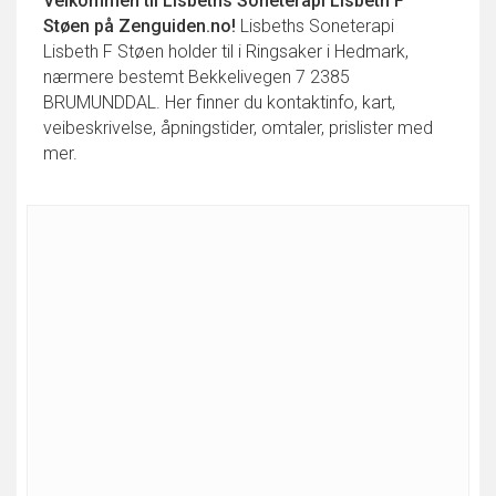
Velkommen til
Lisbeths Soneterapi Lisbeth F
Støen
på Zenguiden.no!
Lisbeths Soneterapi
Lisbeth F Støen holder til i Ringsaker i Hedmark,
nærmere bestemt Bekkelivegen 7 2385
BRUMUNDDAL. Her finner du kontaktinfo, kart,
veibeskrivelse, åpningstider, omtaler, prislister med
mer.