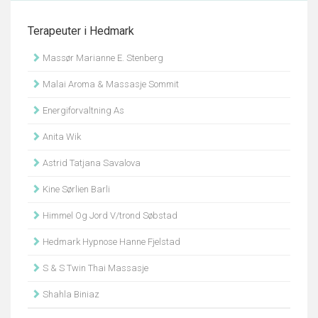
Terapeuter i Hedmark
Massør Marianne E. Stenberg
Malai Aroma & Massasje Sommit
Energiforvaltning As
Anita Wik
Astrid Tatjana Savalova
Kine Sørlien Barli
Himmel Og Jord V/trond Søbstad
Hedmark Hypnose Hanne Fjelstad
S & S Twin Thai Massasje
Shahla Biniaz