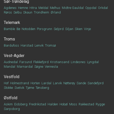
Sør-Trøndelag
Agdenes
Hemne
Hitra
Meldal
Melhus
Midtre Gauldal
Oppdal
Orkdal
Røros
Selbu
Skaun
Trondheim
Ørland
Telemark
Bamble
Bø
Notodden
Porsgrunn
Seljord
Siljan
Skien
Vinje
Troms
Bardufoss
Harstad
Lenvik
Tromsø
Vest-Agder
Audnedal
Farsund
Flekkefjord
Kristiansand
Lindesnes
Lyngdal
Mandal
Marnardal
Søgne
Vennesla
Vestfold
Hof
Holmestrand
Horten
Lardal
Larvik
Nøtterøy
Sande
Sandefjord
Stokke
Svelvik
Tjøme
Tønsberg
Østfold
Askim
Eidsberg
Fredrikstad
Halden
Hobøl
Moss
Rakkestad
Rygge
Sarpsborg