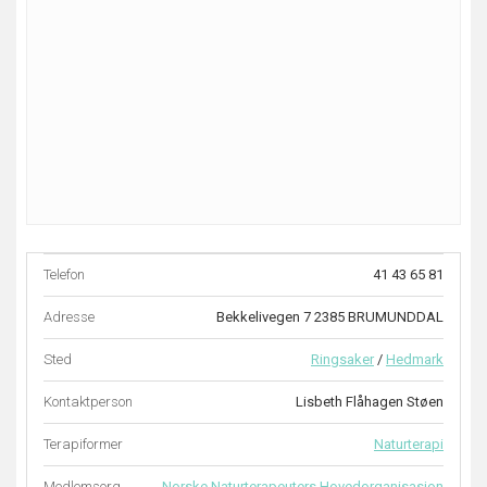
Telefon
41 43 65 81
Adresse
Bekkelivegen 7 2385 BRUMUNDDAL
Sted
Ringsaker
/
Hedmark
Kontaktperson
Lisbeth Flåhagen Støen
Terapiformer
Naturterapi
Medlemsorg.
Norske Naturterapeuters Hovedorganisasjon