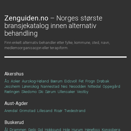
Zenguiden.no
– Norges største
bransjekatalog innen alternativ
behandling
Finn enkelt alternativ behandler etter fylke, kommune, sted, navn,
medlemsorganisasjon eller terapiform.
Akershus
Ås
Asker
Aurskog-Høland
Bærum
Eidsvoll
Fet
Frogn
Drøbak
Jessheim
Lørenskog
Nannestad
Nes
Nesodden
Nittedal
Oppegård
Rælingen
Skedsmo
Ski
Sørum
Ullensaker
Vestby
Aust-Agder
Arendal
Grimstad
Lillesand
Risør
Tvedestrand
Buskerud
Ål
Drammen
Geilo
Gol
Hokksund
Hole
Hurum
Hønefoss
Kongsberg