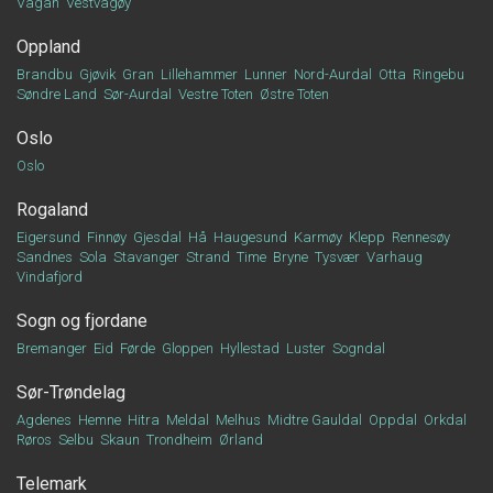
Vågan
Vestvågøy
Oppland
Brandbu
Gjøvik
Gran
Lillehammer
Lunner
Nord-Aurdal
Otta
Ringebu
Søndre Land
Sør-Aurdal
Vestre Toten
Østre Toten
Oslo
Oslo
Rogaland
Eigersund
Finnøy
Gjesdal
Hå
Haugesund
Karmøy
Klepp
Rennesøy
Sandnes
Sola
Stavanger
Strand
Time
Bryne
Tysvær
Varhaug
Vindafjord
Sogn og fjordane
Bremanger
Eid
Førde
Gloppen
Hyllestad
Luster
Sogndal
Sør-Trøndelag
Agdenes
Hemne
Hitra
Meldal
Melhus
Midtre Gauldal
Oppdal
Orkdal
Røros
Selbu
Skaun
Trondheim
Ørland
Telemark