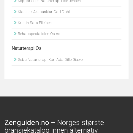
Kopparleden Naturterapi Lise Jensen
Klassisk Akupunktur Carl Dahl
Kristin Sars Ellefsen
Rehabspesialisten Os As
Naturterapi Os
Seba Naturterapi Kari Ada Dille Giæver
Zenguiden.no
– Norges største
bransjekatalog innen alternativ