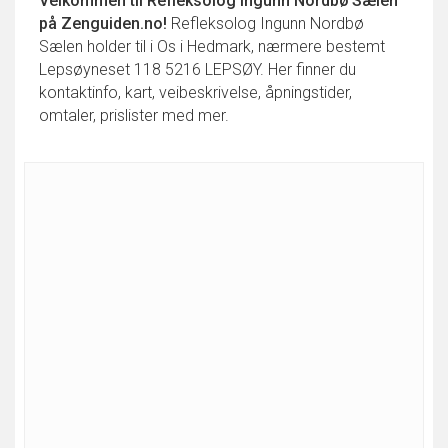
Velkommen til
Refleksolog Ingunn Nordbø Sælen
på Zenguiden.no!
Refleksolog Ingunn Nordbø
Sælen holder til i Os i Hedmark, nærmere bestemt
Lepsøyneset 118 5216 LEPSØY. Her finner du
kontaktinfo, kart, veibeskrivelse, åpningstider,
omtaler, prislister med mer.