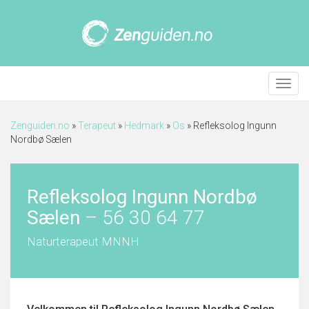
Meny
Zenguiden.no
»
Terapeut
»
Hedmark
»
Os
»
Refleksolog Ingunn
Nordbø Sælen
Refleksolog Ingunn Nordbø
Sælen
–
56 30 64 77
Naturterapeut MNNH