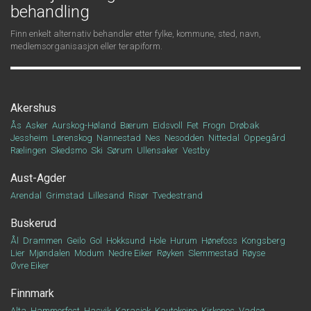
behandling
Finn enkelt alternativ behandler etter fylke, kommune, sted, navn,
medlemsorganisasjon eller terapiform.
Akershus
Ås
Asker
Aurskog-Høland
Bærum
Eidsvoll
Fet
Frogn
Drøbak
Jessheim
Lørenskog
Nannestad
Nes
Nesodden
Nittedal
Oppegård
Rælingen
Skedsmo
Ski
Sørum
Ullensaker
Vestby
Aust-Agder
Arendal
Grimstad
Lillesand
Risør
Tvedestrand
Buskerud
Ål
Drammen
Geilo
Gol
Hokksund
Hole
Hurum
Hønefoss
Kongsberg
Lier
Mjøndalen
Modum
Nedre Eiker
Røyken
Slemmestad
Røyse
Øvre Eiker
Finnmark
Alta
Hammerfest
Hasvik
Karasjok
Kautokeino
Kirkenes
Vadsø