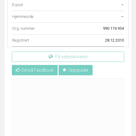
E-post
–
Hjemmeside
–
Org. nummer
990 174 954
Registrert
28.12.2010
Få veibeskrivelse
Del på FaceBook
Oppgrader