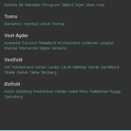
Bamble
Bø
Notodden
Porsgrunn
Seljord
Siljan
Skien
Vinje
Troms
Bardufoss
Harstad
Lenvik
Tromsø
Vest-Agder
Audnedal
Farsund
Flekkefjord
Kristiansand
Lindesnes
Lyngdal
Mandal
Marnardal
Søgne
Vennesla
Vestfold
Hof
Holmestrand
Horten
Lardal
Larvik
Nøtterøy
Sande
Sandefjord
Stokke
Svelvik
Tjøme
Tønsberg
Østfold
Askim
Eidsberg
Fredrikstad
Halden
Hobøl
Moss
Rakkestad
Rygge
Sarpsborg