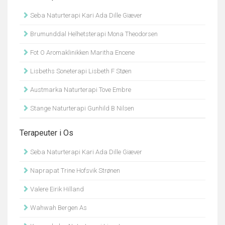
Seba Naturterapi Kari Ada Dille Giæver
Brumunddal Helhetsterapi Mona Theodorsen
Fot O Aromaklinikken Maritha Encene
Lisbeths Soneterapi Lisbeth F Støen
Austmarka Naturterapi Tove Embre
Stange Naturterapi Gunhild B Nilsen
Terapeuter i Os
Seba Naturterapi Kari Ada Dille Giæver
Naprapat Trine Hofsvik Strønen
Valere Eirik Hilland
Wahwah Bergen As