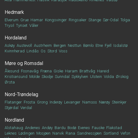
Hedmark
Elverum
Grue
Hamar
Kongsvinger
Ringsaker
Stange
Sør-Odal
Tolga
Trysil
Tynset
Våler
Hordaland
Askøy
Austevoll
Austrheim
Bergen
Nesttun
Bømlo
Etne
Fjell
Isdalstø
Kvinnherad
Lindås
Os
Stord
Voss
Møre og Romsdal
Ålesund
Fosnavåg
Fræna
Giske
Haram
Brattvåg
Hareid
Kristiansund
Molde
Skodje
Sunndal
Sykkylven
Ulstein
Volda
Ørskog
Ørsta
Nord-Trøndelag
Flatanger
Frosta
Grong
Inderøy
Levanger
Namsos
Nærøy
Steinkjer
Stjørdal
Verdal
Nordland
Alstahaug
Andenes
Andøy
Bardu
Bodø
Evenes
Fauske
Flakstad
Leknes
Lødingen
Mosjøen
Narvik
Rana
Sandnessjøen
Sortland
Vefsn