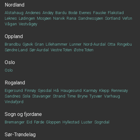
Nordland
Alstahaug
Andenes
Andøy
Bardu
Bodø
Evenes
Fauske
Flakstad
Leknes
Lødingen
Mosjøen
Narvik
Rana
Sandnessjøen
Sortland
Vefsn
Vågan
Vestvågøy
Oppland
Brandbu
Gjøvik
Gran
Lillehammer
Lunner
Nord-Aurdal
Otta
Ringebu
Søndre Land
Sør-Aurdal
Vestre Toten
Østre Toten
Oslo
Oslo
Rogaland
Eigersund
Finnøy
Gjesdal
Hå
Haugesund
Karmøy
Klepp
Rennesøy
Sandnes
Sola
Stavanger
Strand
Time
Bryne
Tysvær
Varhaug
Vindafjord
Sogn og fjordane
Bremanger
Eid
Førde
Gloppen
Hyllestad
Luster
Sogndal
Sør-Trøndelag