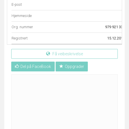
E-post
–
Hjemmeside
–
Org. nummer
979 921 330
Registrert
15.12.2010
Få veibeskrivelse
Del på FaceBook
Oppgrader