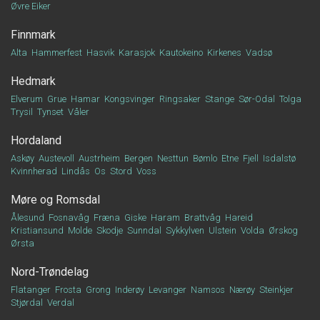
Øvre Eiker
Finnmark
Alta
Hammerfest
Hasvik
Karasjok
Kautokeino
Kirkenes
Vadsø
Hedmark
Elverum
Grue
Hamar
Kongsvinger
Ringsaker
Stange
Sør-Odal
Tolga
Trysil
Tynset
Våler
Hordaland
Askøy
Austevoll
Austrheim
Bergen
Nesttun
Bømlo
Etne
Fjell
Isdalstø
Kvinnherad
Lindås
Os
Stord
Voss
Møre og Romsdal
Ålesund
Fosnavåg
Fræna
Giske
Haram
Brattvåg
Hareid
Kristiansund
Molde
Skodje
Sunndal
Sykkylven
Ulstein
Volda
Ørskog
Ørsta
Nord-Trøndelag
Flatanger
Frosta
Grong
Inderøy
Levanger
Namsos
Nærøy
Steinkjer
Stjørdal
Verdal