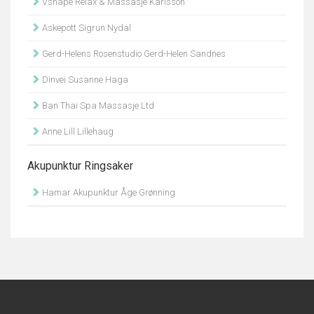
Vshape Relax & Massasje Karlsson
Askepott Sigrun Nydal
Gerd-Helens Rosenstudio Gerd-Helen Sandnes
Dinvei Susanne Haga
Ban Thai Spa Massasje Ltd
Anne Lill Lillehaug
Akupunktur Ringsaker
Hamar Akupunktur Åge Grønning