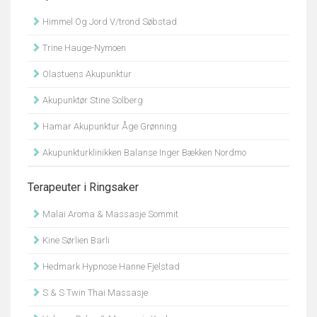
Himmel Og Jord V/trond Søbstad
Trine Hauge-Nymoen
Olastuens Akupunktur
Akupunktør Stine Solberg
Hamar Akupunktur Åge Grønning
Akupunkturklinikken Balanse Inger Bækken Nordmo
Terapeuter i Ringsaker
Malai Aroma & Massasje Sommit
Kine Sørlien Barli
Hedmark Hypnose Hanne Fjelstad
S & S Twin Thai Massasje