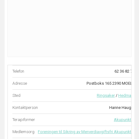
Telefon
62 36 82 74
Adresse
Postboks 165 2390 MOELV
Sted
Ringsaker
/
Hedmark
Kontaktperson
Hanne Hauger
Terapiformer
Akupunktur
Medlemsorg.
Foreningen til Sikring av Merverdiavgiftsfri Akupunktur