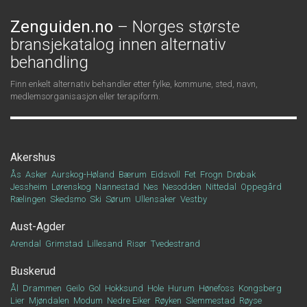
Zenguiden.no
– Norges største
bransjekatalog innen alternativ
behandling
Finn enkelt alternativ behandler etter fylke, kommune, sted, navn,
medlemsorganisasjon eller terapiform.
Akershus
Ås
Asker
Aurskog-Høland
Bærum
Eidsvoll
Fet
Frogn
Drøbak
Jessheim
Lørenskog
Nannestad
Nes
Nesodden
Nittedal
Oppegård
Rælingen
Skedsmo
Ski
Sørum
Ullensaker
Vestby
Aust-Agder
Arendal
Grimstad
Lillesand
Risør
Tvedestrand
Buskerud
Ål
Drammen
Geilo
Gol
Hokksund
Hole
Hurum
Hønefoss
Kongsberg
Lier
Mjøndalen
Modum
Nedre Eiker
Røyken
Slemmestad
Røyse