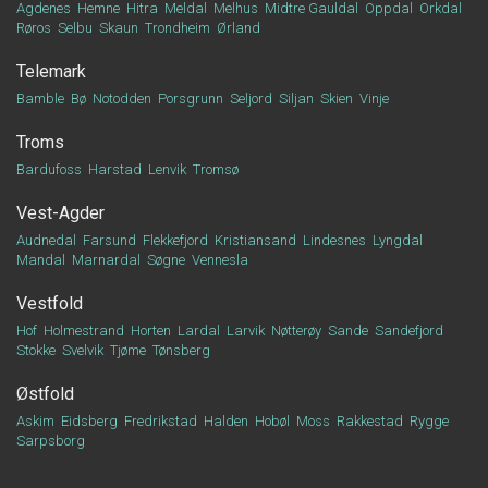
Agdenes
Hemne
Hitra
Meldal
Melhus
Midtre Gauldal
Oppdal
Orkdal
Røros
Selbu
Skaun
Trondheim
Ørland
Telemark
Bamble
Bø
Notodden
Porsgrunn
Seljord
Siljan
Skien
Vinje
Troms
Bardufoss
Harstad
Lenvik
Tromsø
Vest-Agder
Audnedal
Farsund
Flekkefjord
Kristiansand
Lindesnes
Lyngdal
Mandal
Marnardal
Søgne
Vennesla
Vestfold
Hof
Holmestrand
Horten
Lardal
Larvik
Nøtterøy
Sande
Sandefjord
Stokke
Svelvik
Tjøme
Tønsberg
Østfold
Askim
Eidsberg
Fredrikstad
Halden
Hobøl
Moss
Rakkestad
Rygge
Sarpsborg