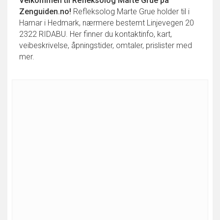
Velkommen til
Refleksolog Marte Grue
på
Zenguiden.no!
Refleksolog Marte Grue holder til i
Hamar i Hedmark, nærmere bestemt Linjevegen 20
2322 RIDABU. Her finner du kontaktinfo, kart,
veibeskrivelse, åpningstider, omtaler, prislister med
mer.