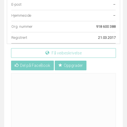
E-post
–
Hjemmeside
–
Org. nummer
918 600 388
Registrert
21.03.2017
Få veibeskrivelse
Del på FaceBook
Oppgrader