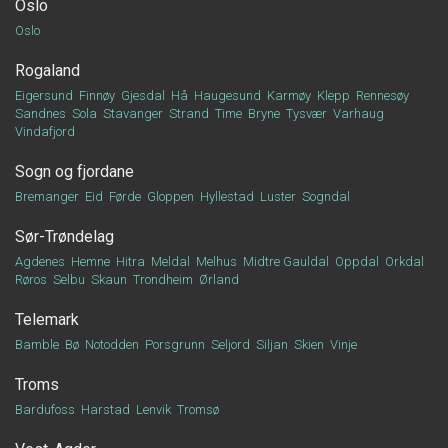
Oslo
Oslo
Rogaland
Eigersund
Finnøy
Gjesdal
Hå
Haugesund
Karmøy
Klepp
Rennesøy
Sandnes
Sola
Stavanger
Strand
Time
Bryne
Tysvær
Varhaug
Vindafjord
Sogn og fjordane
Bremanger
Eid
Førde
Gloppen
Hyllestad
Luster
Sogndal
Sør-Trøndelag
Agdenes
Hemne
Hitra
Meldal
Melhus
Midtre Gauldal
Oppdal
Orkdal
Røros
Selbu
Skaun
Trondheim
Ørland
Telemark
Bamble
Bø
Notodden
Porsgrunn
Seljord
Siljan
Skien
Vinje
Troms
Bardufoss
Harstad
Lenvik
Tromsø