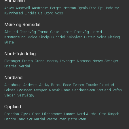
Hordaland
Askøy
Austevoll
Austrheim
Bergen
Nesttun
Bømlo
Etne
Fjell
Isdalstø
Kvinnherad
Lindås
Os
Stord
Voss
Møre og Romsdal
Ålesund
Fosnavåg
Fræna
Giske
Haram
Brattvåg
Hareid
Kristiansund
Molde
Skodje
Sunndal
Sykkylven
Ulstein
Volda
Ørskog
Ørsta
Nord-Trøndelag
Flatanger
Frosta
Grong
Inderøy
Levanger
Namsos
Nærøy
Steinkjer
Stjørdal
Verdal
Nordland
Alstahaug
Andenes
Andøy
Bardu
Bodø
Evenes
Fauske
Flakstad
Leknes
Lødingen
Mosjøen
Narvik
Rana
Sandnessjøen
Sortland
Vefsn
Vågan
Vestvågøy
Oppland
Brandbu
Gjøvik
Gran
Lillehammer
Lunner
Nord-Aurdal
Otta
Ringebu
Søndre Land
Sør-Aurdal
Vestre Toten
Østre Toten