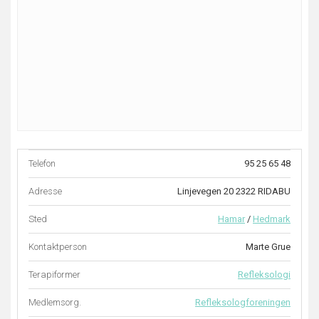
Telefon
95 25 65 48
Adresse
Linjevegen 20 2322 RIDABU
Sted
Hamar
/
Hedmark
Kontaktperson
Marte Grue
Terapiformer
Refleksologi
Medlemsorg.
Refleksologforeningen