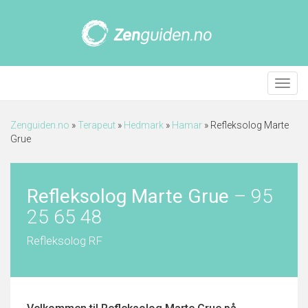
Meny
Zenguiden.no
»
Terapeut
»
Hedmark
»
Hamar
»
Refleksolog Marte
Grue
Refleksolog Marte Grue
–
95
25 65 48
Refleksolog RF