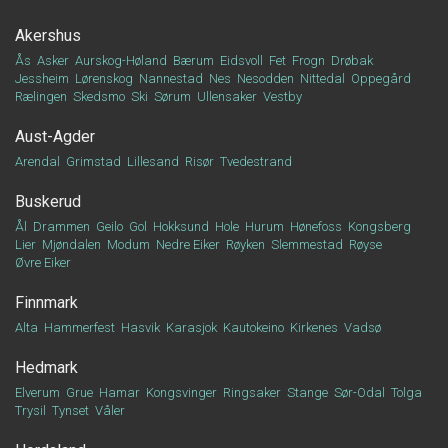
Akershus
Ås
Asker
Aurskog-Høland
Bærum
Eidsvoll
Fet
Frogn
Drøbak
Jessheim
Lørenskog
Nannestad
Nes
Nesodden
Nittedal
Oppegård
Rælingen
Skedsmo
Ski
Sørum
Ullensaker
Vestby
Aust-Agder
Arendal
Grimstad
Lillesand
Risør
Tvedestrand
Buskerud
Ål
Drammen
Geilo
Gol
Hokksund
Hole
Hurum
Hønefoss
Kongsberg
Lier
Mjøndalen
Modum
Nedre Eiker
Røyken
Slemmestad
Røyse
Øvre Eiker
Finnmark
Alta
Hammerfest
Hasvik
Karasjok
Kautokeino
Kirkenes
Vadsø
Hedmark
Elverum
Grue
Hamar
Kongsvinger
Ringsaker
Stange
Sør-Odal
Tolga
Trysil
Tynset
Våler