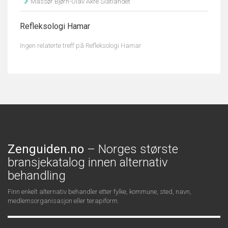
Massør Bjørn-Olav Akre Slåtlandet
Refleksologi Hamar
Ingen relaterte treff på Refleksologi Hamar
Zenguiden.no
– Norges største
bransjekatalog innen alternativ
behandling
Finn enkelt alternativ behandler etter fylke, kommune, sted, navn,
medlemsorganisasjon eller terapiform.